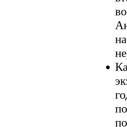
во
Ан
на
не
Ка
эк
го
по
по