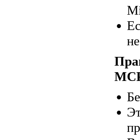
Mi
Ес
не
Пра
MC
Бе
Эт
пр