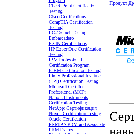
Program
Продукт
Др
Check Point Certification
Testing
Cisco Certifications
CompTIA Certification
Testing
EC-Council Testing
Embarcadero
EXIN Certifications
HP ExpertOne Certification
Testing
IBM Professional
Certification Program
ICRM Certification Testing
Linux Professional Institute
(LPI) Certification Testing
Microsoft Certified
Professional (MCP)
National Instruments
Certification Testing
NetApp: Сертификация
Серт
Novell Certification Testing
Oracle Certification
PRMIA’s PRM and Associate
навы
PRM Exams