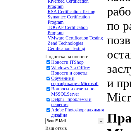
Riverbed Certification
Program
рабо
RSA Certification Testing
Symantec Certification
по р
Program
TOGAF Certification
Program
позв
VMware Certification Testing
Zend Technologies
Certification Testing
оста
Подписка на новости
Новости ITShop
зас
Windows 7 и Office:
Новости и советы
Обучение и
и пр
сертификация Microsoft
Вопросы и ответы по
Micr
MSSQLServer
Delphi - проблемы и
решения
Adobe Photoshop: алхимия
Пра
дизайна
Ваш отзыв