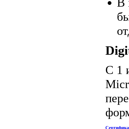
В 
бы
от
Digi
С 1 
Micr
пере
форм
Сертифика