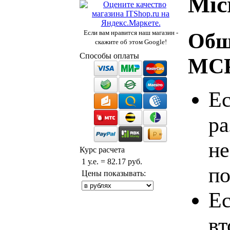
Mic
Общ
Если вам нравится наш магазин -
скажите об этом Google!
Способы оплаты
MC
Ес
ра
не
Курс расчета
1 у.е. = 82.17 руб.
по
Цены показывать:
Ес
вт