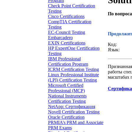
Solut
Program
Check Point Certification
Testing
По вопрос
Cisco Certifications
CompTIA Certification
Звонок с 
Testing
EC-Council Testing
Продолжите
Embarcadero
EXIN Certifications
Код:
HP ExpertOne Certification
Язык:
Testing
IBM Professional
Certification Program
Признанная
ICRM Certification Testing
работы спе
Linux Professional Institute
масштабах 
(LPI) Certification Testing
Microsoft Certified
Сертифика
Professional (MCP)
National Instruments
Certification Testing
NetApp: Сертификация
Novell Certification Testing
Oracle Certification
PRMIA’s PRM and Associate
PRM Exams