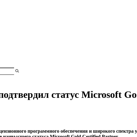
shopa
и
подтвердил статус Microsoft Gol
цензионного программного обеспечения и широкого спектра 
 наивысшего статуса Microsoft Gold Certified Partner.