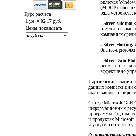
включая Windows 8
(MDOP), обеспеч
ряда устройств, 
Курс расчета
1 у.е. = 82.17 руб.
- Silver Midmark
Цены показывать:
помогают компан
компаниях средне
- Silver Hosting.
И
бизнес-приложен
- Silver Data Pla
основанных на п
эффективно упра
Партнерские компетен
данных компетенций о
оказывающего широкий
Статус Microsoft Gold
информационных ресур
программы. Одним из 
и продуктах Microsoft
и услуги, соответств
О интернет-магазине