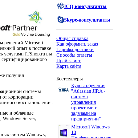
ICQ-консультанты
Skype-консультанты
Общая справка
м решений Microsoft
Как оформить заказ
ельный опыт в поставке
Тарифы доставки
ь услугами ITShop.ru вы
Способы оплаты
са сертифицированного
Прайс-лист
Карта сайта
к же получил
Бестселлеры
Курсы обучения
"Atlassian JIRA -
ерационной системы
система
ы от корпорации
управления
арийного восстановления.
проектами и
ные и облачные
задачами на
 Windows Server,
предприятии"
Microsoft Windows
10
нных систем Windows,
Профессиональная