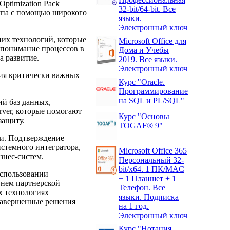
 Optimization Pack
32-bit/64-bit. Все
тупа с помощью широкого
языки.
Электронный ключ
их технологий, которые
Microsoft Office для
 понимание процессов в
Дома и Учебы
а развитие.
2019. Все языки.
Электронный ключ
ия критически важных
Курс "Oracle.
Программирование
на SQL и PL/SQL"
й баз данных,
ver, которые помогают
Курс "Основы
защиту.
TOGAF® 9"
ии. Подтверждение
стемного интегратора,
Microsoft Office 365
знес-систем.
Персональный 32-
bit/x64. 1 ПК/MAC
 использовании
+ 1 Планшет + 1
внем партнерской
Телефон. Все
х технологиях
языки. Подписка
 завершенные решения
на 1 год.
Электронный ключ
Курс "Нотация