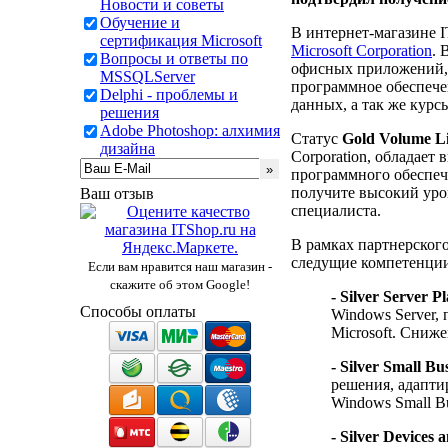
Новости и советы
Обучение и
В интернет-магазине 
сертификация Microsoft
Microsoft Corporation
. 
Вопросы и ответы по
офисных приложений,
MSSQLServer
программное обеспече
Delphi - проблемы и
данных, а так же курс
решения
Adobe Photoshop: алхимия
Статус
Gold Volume L
дизайна
Corporation, обладае
программного обеспеч
получите высокий уро
Ваш отзыв
специалиста.
В рамках партнерского 
следущие компетенци
Если вам нравится наш магазин -
скажите об этом Google!
- Silver Server P
Способы оплаты
Windows Server,
Microsoft. Сниж
- Silver Small Bus
решения, адапти
Windows Small Bus
- Silver Devices