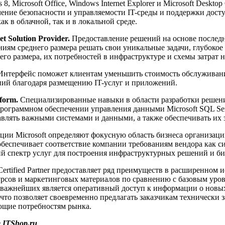
, Microsoft Office, Windows Internet Explorer и Microsoft Desktop
ение безопасности и управляемости IT-среды и поддержки дос
как в облачной, так и в локальной среде.
et Solution Provider.
Предоставление решений на основе последн
иям среднего размера решать свои уникальные задачи, глубокое
го размера, их потребностей в инфраструктуре и схемы затрат н
нтерфейс поможет клиентам уменьшить стоимость обслуживан
ий благодаря размещению IT-услуг и приложений.
tform.
Специализированные навыки в области разработки решени
рограммном обеспечении управления данными Microsoft SQL Ser
влять важными системами и данными, а также обеспечивать их 
ции Microsoft определяют фокусную область бизнеса организац
беспечивает соответствие компании требованиям вендора как си
 спектр услуг для построения инфраструктурных решений и би
 Certified Partner предоставляет ряд преимуществ в расширенном
сов и маркетинговых материалов по сравнению с базовым уро
важнейших является оперативный доступ к информации о новы
, что позволяет своевременно предлагать заказчикам технически
ующие потребностям рынка.
 ITShop.ru