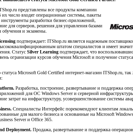
ITShop.ru представлены все продукты компании
В их число входят операционные системы, пакеты
 инструменты разработки бизнес-приложений,
ние для серверов, решения для управления базами
ы обучения и экзамены.
icensing
подтверждает: ITShop.ru является надежным поставщико
т высококвалифицированным штатом специалистов и имеет значит
ения. Статус
Silver Learning
подтверждает, что воспользовавшис
вень огранизации курсов обучения Microsoft и получение стату
статуса Microsoft Gold Certified интернет-магазин ITShop.ru, та
и:
latform.
Разработка, построение, развертывание и поддержка оп
 приложений для ОС Windows Server и серверной инфраструктур
ение затрат на инфраструктуру, усовершенствование системы ав
iness.
Специалисты Интерфейс порекомендуют клиентам локаль
рованные для малого бизнеса и основанные на Microsoft Windows,
iness Server и Office 365.
 and Deployment.
Продажа, развертывание и поддержка операцио