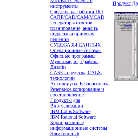
Microsoft Серверы и
Продукт
Др
инструменты
Средства разработки ПО
САПР/CAD/CAM/MCAD
Генераторы отчетов,
планирование, анализ,
поддержка принятия
решений
СУБД/БАЗЫ ДАННЫХ
Операционные системы
Офисные программы
Мультимедия, Графика,
Дизайн
CASE - средства, CALS-
технологии
Антивирусы. Безопасность.
Резервное копирование и
восстановление
Продукты для
Виртуализации
IBM Lotus Software
IBM Rational Software
Корпоративные
информационные системы
Электронный