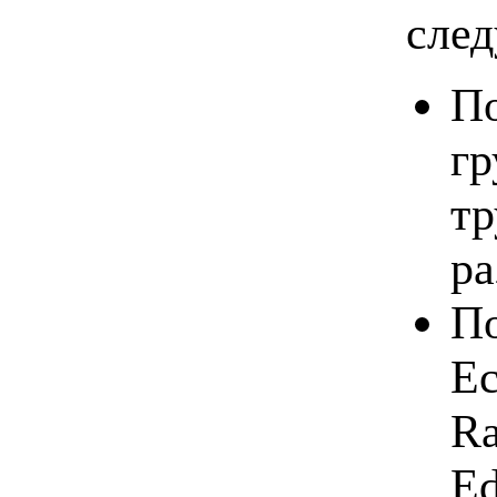
сле
По
гр
тр
ра
По
Ec
Ra
Ed