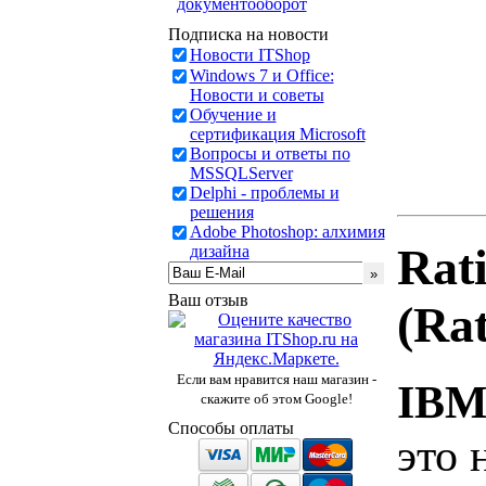
документооборот
Подписка на новости
Новости ITShop
Windows 7 и Office:
Новости и советы
Обучение и
сертификация Microsoft
Вопросы и ответы по
MSSQLServer
Delphi - проблемы и
решения
Adobe Photoshop: алхимия
Rat
дизайна
Ваш отзыв
(Ra
Если вам нравится наш магазин -
IBM 
скажите об этом Google!
Способы оплаты
это 