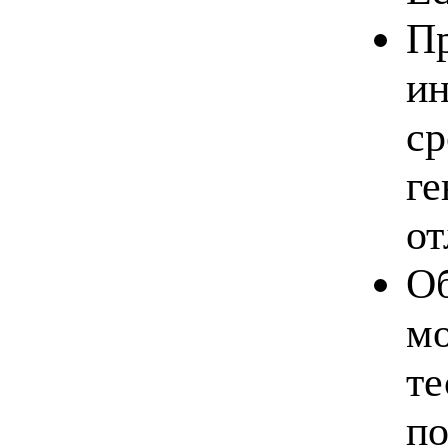
Пр
ин
ср
ге
от
Об
мо
те
по