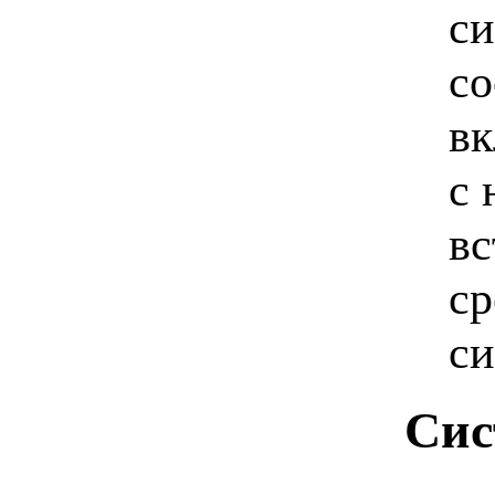
си
со
вк
с 
вс
ср
си
Сис