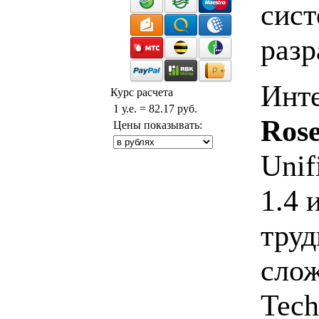
сист
разр
Инт
Курс расчета
1 у.е. = 82.17 руб.
Rose
Цены показывать:
Unif
1.4 
труд
слож
Tech