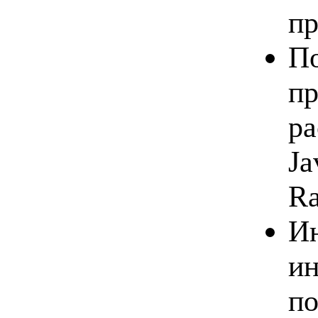
пр
По
пр
ра
Ja
Ra
Ин
ин
по