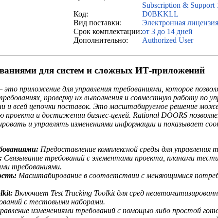
Subscription & Support
Код:
D0BKKLL
Вид поставки:
Электронная лицензи
Срок комплектации:
от 3 до 14 дней
Дополнительно:
Authorized User
ованиями для систем и сложных ИТ-приложений
 это приложение для управления требованиями, которое позво
ребованиях, проверку их выполнения и совместную работу по уп
и и всей цепочки поставок. Это масштабируемое решение може
 проекта и достижении бизнес-целей. Rational DOORS позволя
ировать и управлять изменениями информации и показывает с
бованиями:
Предоставление комплексной среды для управления 
:
Связывание требований с элементами проекта, планами тест
ими требованиями.
сть:
Масштабирование в соответствии с меняющимися потреб
kit:
Включает Test Tracking Toolkit для сред неавтоматизирован
ований с тестовыми наборами.
равление изменениями требований с помощью либо простой гот