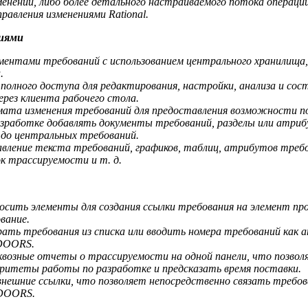
енений, либо более детального настраиваемого потока операций
равления изменениями Rational.
ниями
ментами требований с использованием центрального хранилища
.
полного доступа для редактирования, настройки, анализа и сос
рез клиента рабочего стола.
ата изменения требований для предоставления возможности п
зработке добавлять документы требований, разделы или атри
до центральных требований.
авление текста требований, графиков, таблиц, атрибутов треб
ок трассируемости и т. д.
осить элементы для создания ссылки требования на элемент пр
вание.
ать требования из списка или вводить номера требований как 
 DOORS.
возные отчеты о трассируемости на одной панели, что позво
ритеты работы по разработке и предсказать время поставки.
ешние ссылки, что позволяет непосредственно связать требов
 DOORS.