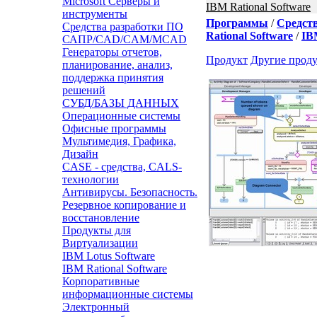
Microsoft Серверы и
IBM Rational Software
инструменты
Программы
/
Средст
Средства разработки ПО
Rational Software
/
IB
САПР/CAD/CAM/MCAD
Генераторы отчетов,
Продукт
Другие прод
планирование, анализ,
поддержка принятия
решений
СУБД/БАЗЫ ДАННЫХ
Операционные системы
Офисные программы
Мультимедия, Графика,
Дизайн
CASE - средства, CALS-
технологии
Антивирусы. Безопасность.
Резервное копирование и
восстановление
Продукты для
Виртуализации
IBM Lotus Software
IBM Rational Software
Корпоративные
информационные системы
Электронный