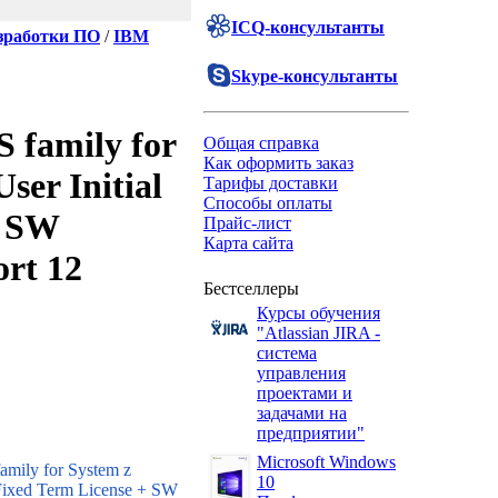
ICQ-консультанты
зработки ПО
/
IBM
Skype-консультанты
 family for
Общая справка
Как оформить заказ
ser Initial
Тарифы доставки
Способы оплаты
+ SW
Прайс-лист
Карта сайта
rt 12
Бестселлеры
Курсы обучения
"Atlassian JIRA -
система
управления
проектами и
задачами на
предприятии"
Microsoft Windows
mily for System z
10
 Fixed Term License + SW