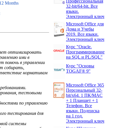
Профессиональная
 12 Months
32-bit/64-bit. Все
языки.
я
Электронный ключ
Microsoft Office для
Дома и Учебы
2019. Все языки.
Электронный ключ
Курс "Oracle.
Программирование
ляет оптимизировать
на SQL и PL/SQL"
равлению ими в
т помочь в управлении
Курс "Основы
ет собирать,
TOGAF® 9"
оответствие нормативам
Microsoft Office 365
требованиями.
Персональный 32-
ирования, тестовыми
bit/x64. 1 ПК/MAC
+ 1 Планшет + 1
ностями по управлению
Телефон. Все
языки. Подписка
ного тестирования для
на 1 год.
Электронный ключ
овой системы