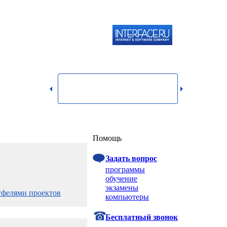
119334,
г.
Москва,
dmin@itshop.ru
ул.
Бардина,
д. 4,
корп. 3
Вход
Помощь
Задать вопрос
программы
обучение
экзамены
тфелями проектов
компьютеры
Бесплатный звонок