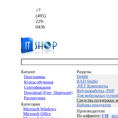
+7
(495)
229-
0436
Каталог
Разделы
Delphi
Программы
RAD Studio
Курсы обучения
.NET Компонеты
Сертификация
Веб-разработка, PHP
Download (Free, Shareware)
Для мобильных устро
Распродажа
Средства поддержки ж
Категории
Наборы продуктов
Microsoft Windows
Производители
Microsoft Office
По алфавиту:
I
M
вес