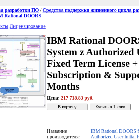
ва разработки ПО
/
Средства поддержки жизненного цикла ра
M Rational DOORS
укты
Лицензирование
IBM Rational DOORS
System z Authorized U
Fixed Term License 
Subscription & Suppo
Months
Цена:
217 718.83 руб.
Звонок с сайта
Купить дешевле
Название
IBM Rational DOORS fa
производителя:
Authorized User Initial