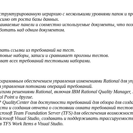
труктурированную иерархию с несколькими уровнями папок и пр
исимо от роста базы данных.
иваемые панели и совместно используемые документы, что поз
аботать над одним документом.
вать ссылки из требований на тест.
овые наборы, записи и сравнивает прогоны тестов.
хват всех требований тестовыми наборами.
ограммным обеспечением управления изменениями Rational для у
я управления потоками операций требований.
гими решениями Rational, включая IBM Rational Quality Manager, 
l Point и другие.
 QualityCenter для доступности требований для обзора для соз
сти и создания отчета о состоянии охвата требований тесто
rosoft Team Foundation Server (TFS) для обеспечения возможнос
crosoft Visual Studio, создавать и поддерживать трассируемос
 TFS Work Items в Visual Studio.