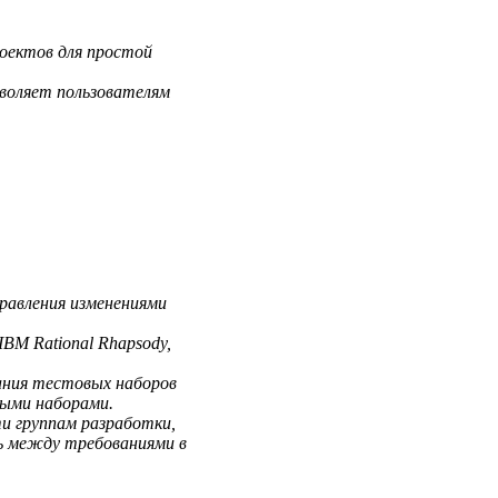
оектов для простой
воляет пользователям
правления изменениями
IBM Rational Rhapsody,
дания тестовых наборов
выми наборами.
ти группам разработки,
ть между требованиями в