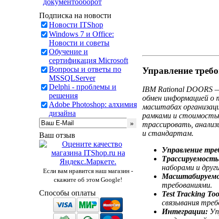
документооборот
Подписка на новости
Новости ITShop
Windows 7 и Office:
Новости и советы
Обучение и
сертификация Microsoft
Вопросы и ответы по
Управление треб
MSSQLServer
Delphi - проблемы и
IBM Rational DOORS —
решения
обмен информацией о т
Adobe Photoshop: алхимия
масштабах организаци
дизайна
рамками и стоимостью
трассировать, анализ
и стандартам.
Ваш отзыв
Управление тре
Трассируемость
наборами и друг
Если вам нравится наш магазин -
Масштабируемо
скажите об этом Google!
требованиями.
Способы оплаты
Test Tracking Tool
связывания треб
Интеграции:
Уп