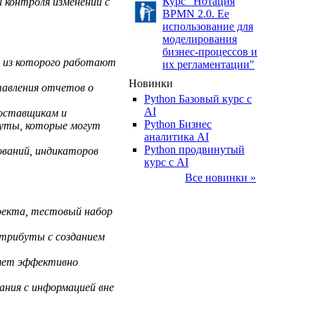
Курс "Нотация
 контроля изменений с
BPMN 2.0. Ее
использование для
моделирования
бизнес-процессов и
, из которого работают
их регламентации"
Новинки
тавления отчетов о
Python Базовый курс c
AI
оставщикам и
Python Бизнес
буты, которые могут
аналитика AI
Python продвинутый
ований, индикаторов
курс с AI
Все новинки »
оекта, тестовый набор
атрибуты с созданием
ляет эффективно
ания с информацией вне