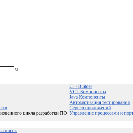
shopa
Вы
смотрели
C++Builder
VCL Компоненты
Java Компоненты
Автоматизация тестирования
йств
Сервер приложений
изненного цикла разработки ПО
Управление процессами и пор
ь список