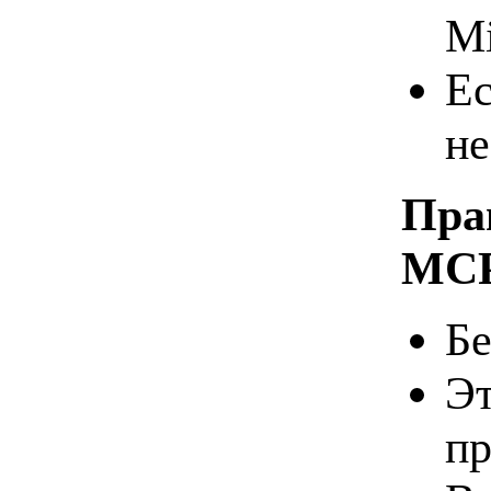
Mi
Ес
не
Пра
MC
Бе
Эт
пр