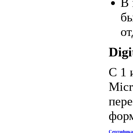
В 
бы
от
Digi
С 1 
Micr
пере
форм
Сертифика