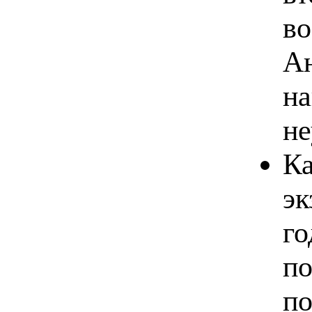
во
Ан
на
не
Ка
эк
го
по
по