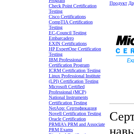
Program
Продукт
Др
Check Point Certification
Testing
Cisco Certifications
CompTIA Certification
Testing
EC-Council Testing
Embarcadero
EXIN Certifications
HP ExpertOne Certification
Testing
IBM Professional
Certification Program
ICRM Certification Testing
Linux Professional Institute
(LPI) Certification Testing
Microsoft Certified
Professional (MCP)
National Instruments
Certification Testing
NetApp: Сертификация
Серт
Novell Certification Testing
Oracle Certification
PRMIA’s PRM and Associate
навы
PRM Exams