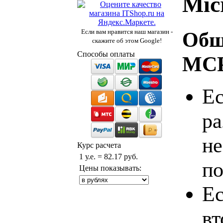
Mic
Общ
Если вам нравится наш магазин -
скажите об этом Google!
Способы оплаты
MC
Ес
ра
не
Курс расчета
1 у.е. = 82.17 руб.
по
Цены показывать:
Ес
вт