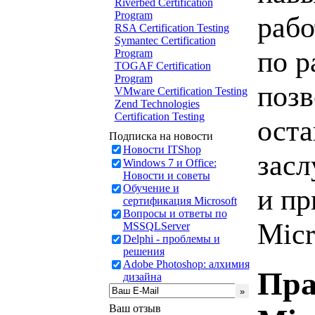
Riverbed Certification
Program
рабо
RSA Certification Testing
Symantec Certification
по р
Program
TOGAF Certification
Program
позв
VMware Certification Testing
Zend Technologies
Certification Testing
оста
Подписка на новости
Новости ITShop
зас
Windows 7 и Office:
Новости и советы
Обучение и
и пр
сертификация Microsoft
Вопросы и ответы по
Micr
MSSQLServer
Delphi - проблемы и
решения
Adobe Photoshop: алхимия
Пра
дизайна
Ваш отзыв