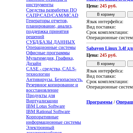
инструменты
Цена:
245 руб.
Средства разработки ПО
САПР/CAD/CAM/MCAD
Генераторы отчетов,
Язык интерфейса:
планирование, анализ,
Вид поставки:
поддержка принятия
Срок комплектации:
решений
Операционные систем
СУБД/БАЗЫ ДАННЫХ
Операционные системы
Sabayon Linux 3.4f д
Офисные программы
Цена:
245 руб.
Мультимедия, Графика,
Дизайн
CASE - средства, CALS-
Язык интерфейса:
технологии
Вид поставки:
Антивирусы. Безопасность.
Срок комплектации:
Резервное копирование и
Операционные систем
восстановление
Продукты для
Виртуализации
Программы
/
Операц
IBM Lotus Software
IBM Rational Software
Корпоративные
информационные системы
Электронный
документооборот