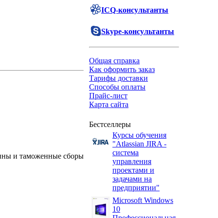
ICQ-консультанты
Skype-консультанты
Общая справка
Как оформить заказ
Тарифы доставки
Способы оплаты
Прайс-лист
Карта сайта
Бестселлеры
Курсы обучения
"Atlassian JIRA -
система
ины и таможенные сборы
управления
проектами и
задачами на
предприятии"
Microsoft Windows
10
Профессиональная