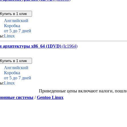
Звонок с сайта
Купить дешевле
Английский
Коробка
от 5 до 7 дней
ы:
Linux
ля архитектуры x86_64 (1DVD)
(lc1964)
Звонок с сайта
Купить дешевле
Английский
Коробка
от 5 до 7 дней
ы:
Linux
Приведенные цены включают налоги, пошл
ионные системы
/
Gentoo Linux