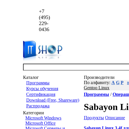
+7
(495)
229-
0436
Каталог
Производители
По алфавиту:
A
G
Р
Программы
Gentoo Linux
Курсы обучения
Сертификация
Программы
/
Операц
Download (Free, Shareware)
Sabayon L
Распродажа
Категории
Продукты
Описание
Microsoft Windows
Microsoft Office
Sabayon Linux 3.4f д
Microsoft Серверы и