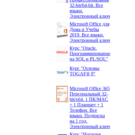
32-bit/64-bit. Все
языки.
Электронный ключ
Microsoft Office для
Дома и Учебы
2019. Все языки.
Электронный ключ
Курс "Oracle.
Программирование
на SQL и PL/SQL"
Курс "Основы
TOGAF® 9"
Microsoft Office 365
Персональный 32-
bit/x64. 1 ПК/MAC
+ 1 Планшет + 1
Телефон. Все
языки. Подписка
на 1 год.
Электронный ключ
Курс "Нотация