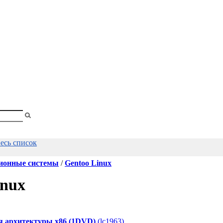
shopa
весь список
ионные системы
/
Gentoo Linux
inux
ля архитектуры x86 (1DVD)
(lc1963)