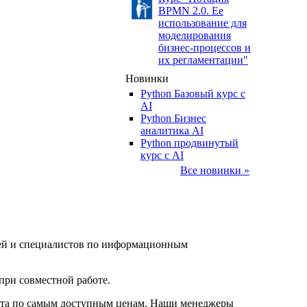
BPMN 2.0. Ее
использование для
моделирования
бизнес-процессов и
их регламентации"
Новинки
Python Базовый курс c
AI
Python Бизнес
аналитика AI
Python продвинутый
курс с AI
Все новинки »
елей и специалистов по информационным
при совместной работе.
нта по самым доступным ценам. Наши менеджеры