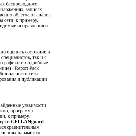
ках беспроводного
риложениях, записях
твенно облегчают анализ
 сети, к примеру,
ходимые исправления и
чно оценить состояние и
специалистов, так и с
и графики и подробные
ице) - Report-Pack
безопасности сети
ирования и публикации
найденные уязвимости
ожно, программа
и, к примеру,
верки
GFI LANguard
ться сравнительным
менениях параметров