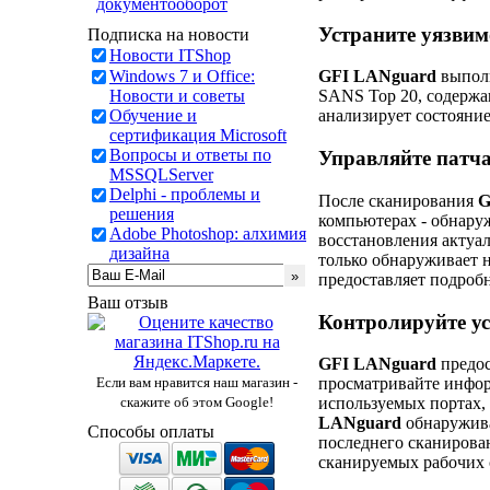
документооборот
Устраните уязвим
Подписка на новости
Новости ITShop
Windows 7 и Office:
GFI LANguard
выполн
Новости и советы
SANS Top 20, содержа
Обучение и
анализирует состояние
сертификация Microsoft
Вопросы и ответы по
Управляйте патч
MSSQLServer
Delphi - проблемы и
После сканирования
G
решения
компьютерах - обнару
Adobe Photoshop: алхимия
восстановления актуа
дизайна
только обнаруживает н
предоставляет подробн
Ваш отзыв
Контролируйте ус
GFI LANguard
предос
Если вам нравится наш магазин -
просматривайте инфор
скажите об этом Google!
используемых портах,
LANguard
обнаружива
Способы оплаты
последнего сканирова
сканируемых рабочих 