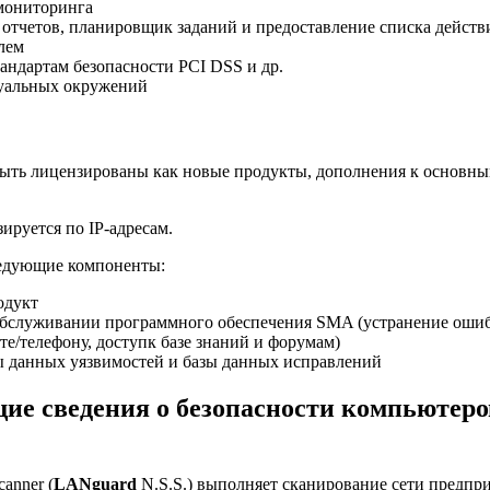
мониторинга
отчетов, планировщик заданий и предоставление списка действ
лем
тандартам безопасности PCI DSS и др.
уальных окружений
ыть лицензированы как новые продукты, дополнения к основным
ируется по IP-адресам.
ледующие компоненты:
одукт
обслуживании программного обеспечения SMA (устранение ошиб
те/телефону, доступк базе знаний и форумам)
 данных уязвимостей и базы данных исправлений
е сведения о безопасности компьютеро
canner (
LANguard
N.S.S.) выполняет сканирование сети предпри