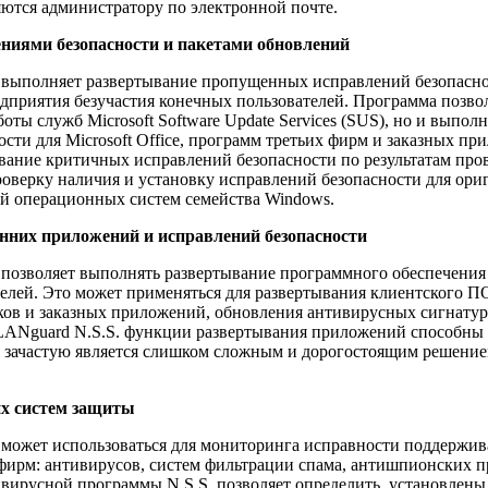
яются администратору по электронной почте.
ниями безопасности и пакетами обновлений
 выполняет развертывание пропущенных исправлений безопасно
дприятия безучастия конечных пользователей. Программа позвол
оты служб Microsoft Software Update Services (SUS), но и выпол
сти для Microsoft Office, программ третьих фирм и заказных пр
вание критичных исправлений безопасности по результатам про
проверку наличия и установку исправлений безопасности для ор
й операционных систем семейства Windows.
нних приложений и исправлений безопасности
 позволяет выполнять развертывание программного обеспечения
елей. Это может применяться для развертывания клиентского П
ков и заказных приложений, обновления антивирусных сигнатур 
LANguard N.S.S. функции развертывания приложений способны 
ая зачастую является слишком сложным и дорогостоящим решени
их систем защиты
 может использоваться для мониторинга исправности поддерж
фирм: антивирусов, систем фильтрации спама, антишпионских пр
ивирусной программы N.S.S. позволяет определить, установлены