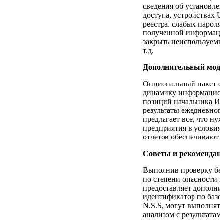
сведения об установл
доступа, устройствах 
реестра, слабых парол
полученной информаци
закрыть неиспользуем
т.д.
Дополнительный моду
Опциональный пакет 
динамику информацион
позиций начальника И
результаты ежедневног
предлагает все, что н
предприятия в услови
отчетов обеспечивают 
Советы и рекомендац
Выполнив проверку б
по степени опасности
предоставляет дополн
идентификатор по базе
N.S.S, могут выполня
анализом с результат