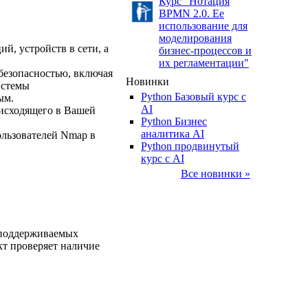
Курс "Нотация
BPMN 2.0. Ее
использование для
моделирования
ий, устройств в сети, а
бизнес-процессов и
их регламентации"
безопасностью, включая
Новинки
истемы
Python Базовый курс c
ым.
AI
оисходящего в Вашей
Python Бизнес
аналитика AI
ользователей Nmap в
Python продвинутый
курс с AI
Все новинки »
д поддерживаемых
т проверяет наличие