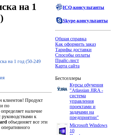
ска на 1
ICQ-консультанты
)
Skype-консультанты
Общая справка
Как оформить заказ
Тарифы доставки
Способы оплаты
Прайс-лист
ка на 1 год (50-249
Карта сайта
ия
Бестселлеры
Курсы обучения
"Atlassian JIRA -
система
ч клиентов! Продукт
управления
ми по
проектами и
 определяет наличие
задачами на
с руководствами к
предприятии"
ard
объединяет все эти
Microsoft Windows
я оперативного
10