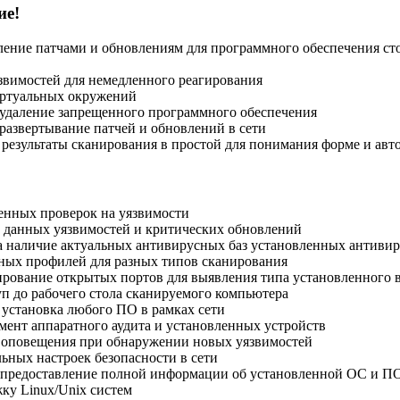
ие!
ение патчами и обновлениям для программного обеспечения ст
вимостей для немедленного реагирования
ртуальных окружений
удаление запрещенного программного обеспечения
развертывание патчей и обновлений в сети
езультаты сканирования в простой для понимания форме и авто
енных проверок на уязвимости
 данных уязвимостей и критических обновлений
а наличие актуальных антивирусных баз установленных антиви
ных профилей для разных типов сканирования
рование открытых портов для выявления типа установленного
п до рабочего стола сканируемого компьютера
 установка любого ПО в рамках сети
нт аппаратного аудита и установленных устройств
 оповещения при обнаружении новых уязвимостей
ьных настроек безопасности в сети
 предоставление полной информации об установленной ОС и ПО
ку Linux/Unix систем