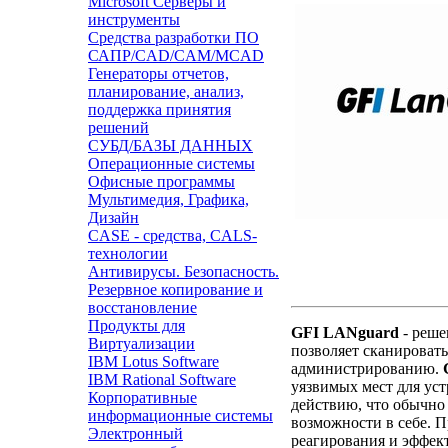
Microsoft Серверы и
инструменты
Средства разработки ПО
САПР/CAD/CAM/MCAD
Генераторы отчетов,
планирование, анализ,
поддержка принятия
решений
СУБД/БАЗЫ ДАННЫХ
Операционные системы
Офисные программы
Мультимедия, Графика,
Дизайн
CASE - средства, CALS-
технологии
Антивирусы. Безопасность.
Резервное копирование и
восстановление
Продукты для
GFI LANguard
- реше
Виртуализации
позволяет сканироват
IBM Lotus Software
администрированию.
IBM Rational Software
уязвимых мест для уст
Корпоративные
действию, что обычно
информационные системы
возможности в себе. 
Электронный
реагирования и эффек