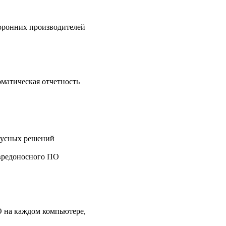
оронних производителей
матическая отчетность
русных решений
 вредоносного ПО
 на каждом компьютере,