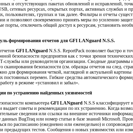
енных и отсутствующих пакетах обновлений и исправлений, точ
USB, сетевых ресурсах, открытых портах, активных службах и п
ях, пользователях, группах и так далее. Фильтры и отчеты сущес
и и позволяют своевременно принять меры по усилению защиты
ые порты, отключить общий доступ к ресурсам, установить необ
ль формирования отчетов для GFI LANguard N.S.S.
отчетов
GFI LANguard
N.S.S. ReportPack позволяет быстро и то
ной безопасности предприятия как с точки зрения технических 
Т-службы или руководителя организации. Сводные диаграммы 
о сканирования безопасности (см. образцы отчетов на след. стран
ужно для формирования четкой, наглядной и актуальной картины 
ях постоянных перемен. Гибкие средства автоматического форм
работу в режиме «установил и забыл».
ии по устранению найденных уязвимостей
езопасности компьютера
GFI LANguard
N.S.S классифицирует 
 и выдает советы и рекомендации по их устранению. Когда возм
ительные сведения или ссылки на внешние источники информаци
 данных BugTraq или номер статьи в базе знаний Microsoft. Про
ться по расписанию (ежедневно или еженедельно) и сопровожда
ами предыдущих тестов. Сообщения о новых уязвимостях или из