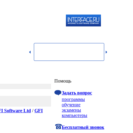
119334,
г.
Москва,
dmin@itshop.ru
ул.
Бардина,
д. 4,
корп. 3
Вход
Помощь
Задать вопрос
программы
обучение
экзамены
I Software Ltd
/
GFI
компьютеры
Бесплатный звонок