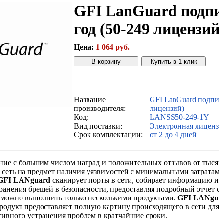
GFI LanGuard подпи
год (50-249 лицензий
Цена:
1 064 руб.
Звонок с сайта
Купить дешевле
Название
GFI LanGuard подпис
производителя:
лицензий)
Код:
LANSS50-249-1Y
Вид поставки:
Электронная лиценз
Срок комплектации:
от 2 до 4 дней
ние с большим числом наград и положительных отзывов от тыся
ь сеть на предмет наличия уязвимостей с минимальными затрата
GFI LANguard
сканирует порты в сети, собирает информацию и
ранения брешей в безопасности, предоставляя подробный отчет 
 можно выполнить только несколькими продуктами.
GFI LANgu
Продукт предоставляет полную картину происходящего в сети дл
тивного устранения проблем в кратчайшие сроки.