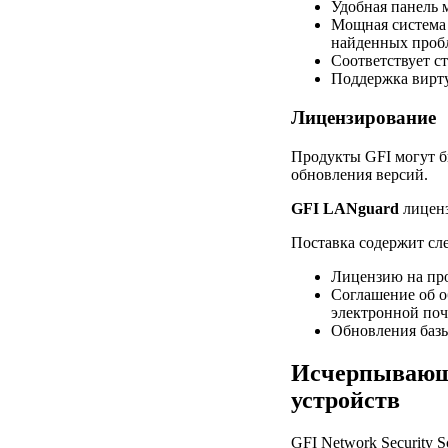
Удобная панель 
Мощная система 
найденных проб
Соответствует с
Поддержка вирт
Лицензирование
Продукты GFI могут б
обновления версий.
GFI LANguard
лиценз
Поставка содержит с
Лицензию на пр
Соглашение об 
электронной поч
Обновления базы
Исчерпывающи
устройств
GFI Network Security S