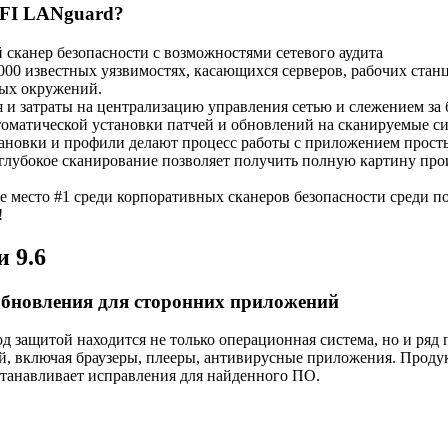
FI LANguard?
сканер безопасности с возможностями сетевого аудита
,000 известных уязвимостях, касающихся серверов, рабочих станц
ных окружений.
 и затраты на централизацию управления сетью и слежением за 
оматической установки патчей и обновлений на сканируемые с
ановки и профили делают процесс работы с приложением прост
 глубокое сканирование позволяет получить полную картину пр
ое место #1 среди корпоративных сканеров безопасности среди п
!
и 9.6
обновления для сторонних приложений
од защитой находится не только операционная система, но и ря
, включая браузеры, плееры, антивирусные приложения. Продук
станавливает исправления для найденного ПО.