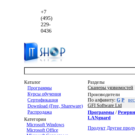
+7
(495)
229-
0436
Каталог
Разделы
Сканеры уязвимостей
Программы
Курсы обучения
Производители
Сертификация
По алфавиту:
G
P
вес
GFI Software Ltd
Download (Free, Shareware)
Распродажа
Программы
/
Резервн
LANguard
Категории
Microsoft Windows
Продукт
Другие прод
Microsoft Office