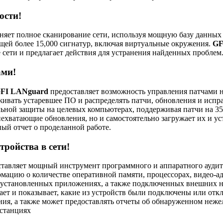
ости!
яет полное сканирование сети, используя мощную базу данных
щей более 15,000 сигнатур, включая виртуальные окружения.
GF
 сети и предлагает действия для устранения найденных проблем
ами!
FI LANguard
предоставляет возможность управления патчами 
живать устаревшее ПО и распределять патчи, обновления и испр
льной защиты на целевых компьютерах, поддерживая патчи на 35
ехватающие обновления, но и самостоятельно загружает их и уст
ый отчет о проделанной работе.
тройства в сети!
тавляет мощный инструмент программного и аппаратного аудит
мацию о количестве оперативной памяти, процессорах, видео-ад
 установленных приложениях, а также подключенных внешних 
ет и показывает, какие из устройств были подключены или отк
ния, а также может предоставлять отчеты об обнаруженном неж
станциях