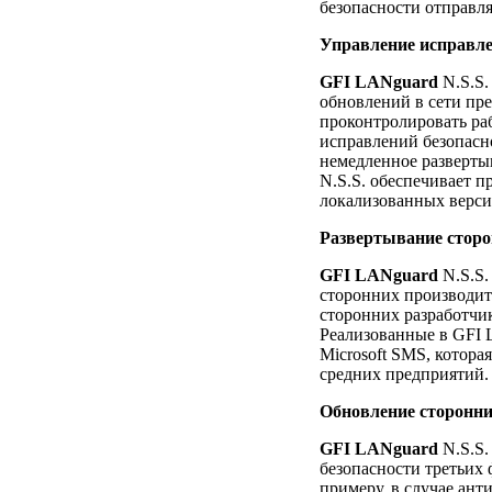
безопасности отправл
Управление исправле
GFI LANguard
N.S.S.
обновлений в сети пре
проконтролировать раб
исправлений безопасно
немедленное разверты
N.S.S. обеспечивает 
локализованных верси
Развертывание сторо
GFI LANguard
N.S.S.
сторонних производит
сторонних разработчи
Реализованные в GFI 
Microsoft SMS, котор
средних предприятий.
Обновление сторонн
GFI LANguard
N.S.S.
безопасности третьих 
примеру, в случае ант