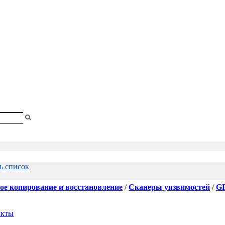
shopa
Вы
смотрели
ь список
ое копирование и восстановление
/
Сканеры уязвимостей
/
GF
укты