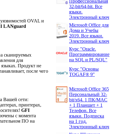
Профессиональная
32-bit/64-bit. Все
языки.
Электронный ключ
 уязвимостей OVAL и
Microsoft Office для
I LANguard
Дома и Учебы
.
2019. Все языки.
Электронный ключ
Курс "Oracle.
Программирование
на сканируемых
на SQL и PL/SQL"
авления для
 языках. Продукт не
Курс "Основы
анавливает, после чего
TOGAF® 9"
Microsoft Office 365
Персональный 32-
а Вашей сети:
bit/x64. 1 ПК/MAC
аптерах, принтерах,
+ 1 Планшет + 1
носителях!
GFI
Телефон. Все
лючены с момента
языки. Подписка
елательном ПО на
на 1 год.
Электронный ключ