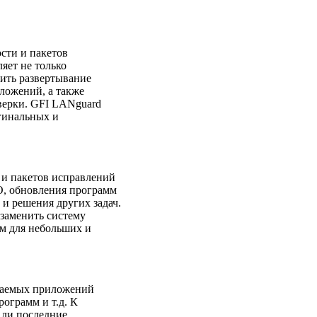
сти и пакетов
яет не только
нить развертывание
иложений, а также
верки. GFI LANguard
игинальных и
 и пакетов исправлений
О, обновления программ
и решения других задач.
заменить систему
ем для небольших и
иваемых приложений
ограмм и т.д. К
 ли последние