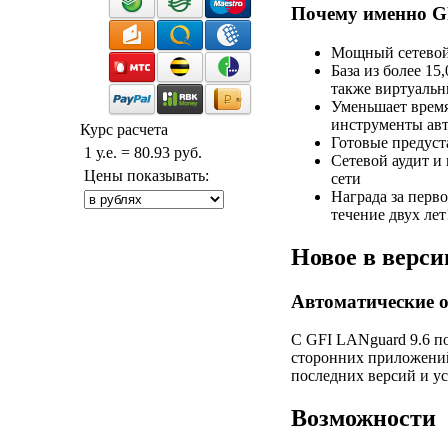
Почему именно G
Мощный сетевой 
База из более 15
также виртуаль
Уменьшает время
инструменты авт
Курс расчета
Готовые предуст
1 у.е. = 80.93 руб.
Сетевой аудит и
Цены показывать:
сети
Награда за перв
течение двух лет
Новое в верси
Автоматические 
С GFI LANguard 9.6 п
сторонних приложений
последних версий и у
Возможности