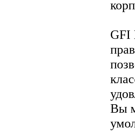
корп
GFI 
прав
позв
клас
удов
Вы м
умол