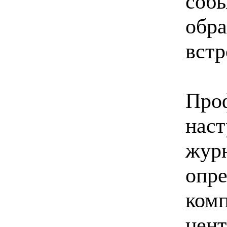
собы
обра
встр
Проф
наст
журн
опре
комп
цент