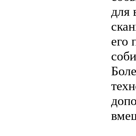
для 
скан
его 
соби
Боле
техн
допо
вмеш