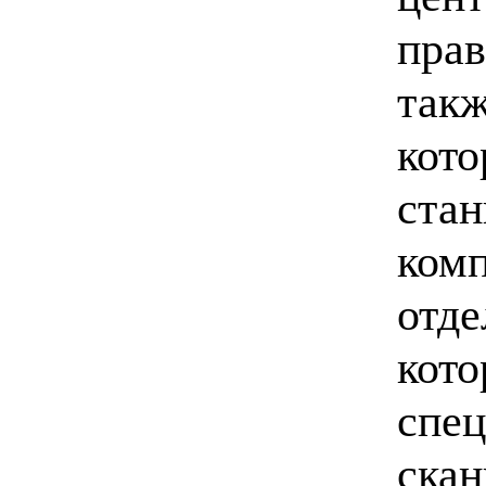
прав
такж
кото
стан
комп
отде
кото
спец
скан