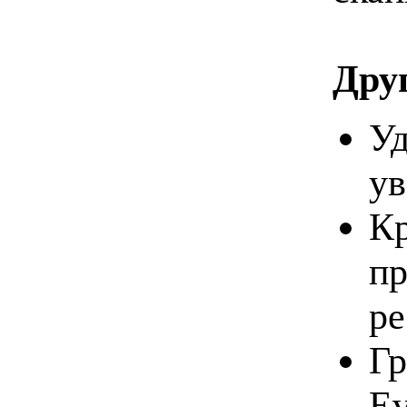
Дру
Уд
ув
Кр
пр
ре
Гр
Ev