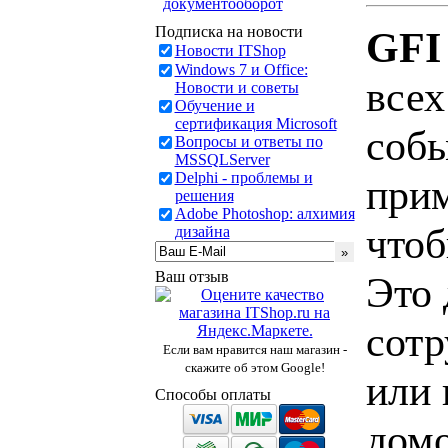
документооборот
Подписка на новости
GFI
Новости ITShop
Windows 7 и Office:
всех
Новости и советы
Обучение и
сертификация Microsoft
собы
Вопросы и ответы по
MSSQLServer
Delphi - проблемы и
прим
решения
Adobe Photoshop: алхимия
что
дизайна
Ваш отзыв
Это 
сотр
Если вам нравится наш магазин -
скажите об этом Google!
или 
Способы оплаты
домо