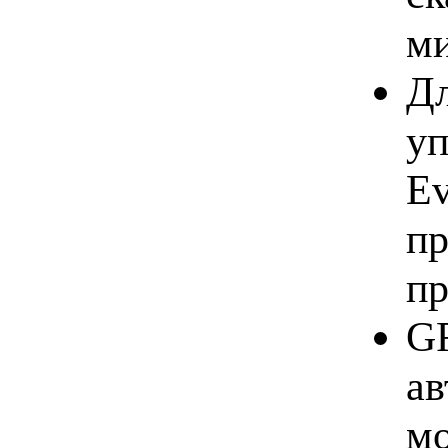
ми
Дл
уп
Ev
пр
пр
GF
ав
мо