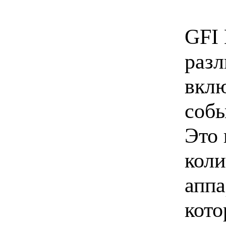
GFI 
разл
вкл
собы
Это 
коли
аппа
кото