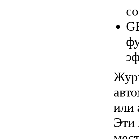
со
GF
фу
эф
Жур
авто
или 
Эти 
мест