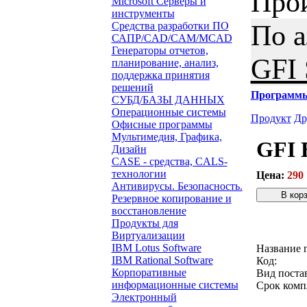
Про
Microsoft Серверы и
инструменты
По 
Средства разработки ПО
САПР/CAD/CAM/MCAD
Генераторы отчетов,
GFI 
планирование, анализ,
поддержка принятия
решений
Программ
СУБД/БАЗЫ ДАННЫХ
Операционные системы
Продукт
Др
Офисные программы
Мультимедия, Графика,
GFI 
Дизайн
CASE - средства, CALS-
технологии
Цена:
290 
Антивирусы. Безопасность.
Резервное копирование и
восстановление
Звонок с
Продукты для
Виртуализации
IBM Lotus Software
Название 
IBM Rational Software
Код:
Корпоративные
Вид поста
информационные системы
Срок комп
Электронный