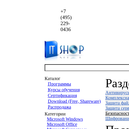
+7
(495)
229-
0436
Каталог
Раз
Программы
Курсы обучения
Антивирус
Сертификация
Комплексна
Download (Free, Shareware)
Защита фай
Распродажа
Защита сер
Безопаснос
Категории
Шифровани
Microsoft Windows
Microsoft Office