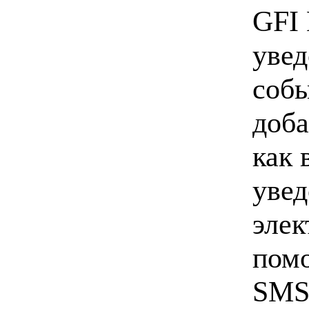
GFI 
уве
собы
доба
как 
увед
элек
помо
SMS 