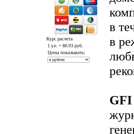
комп
в те
в ре
Курс расчета
1 у.е. = 80.93 руб.
любы
Цены показывать:
реко
GFI
журн
гене