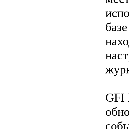
испо
базе
нахо
наст
журн
GFI 
обно
собы