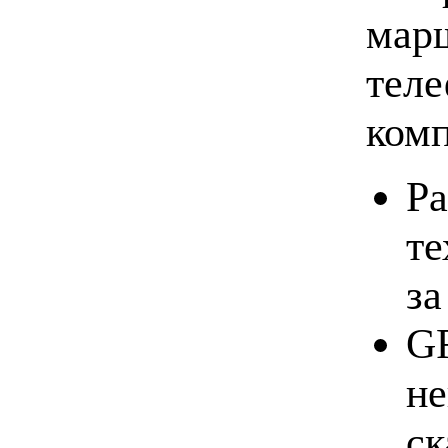
марш
тел
комп
Ра
те
за
GF
не
ск