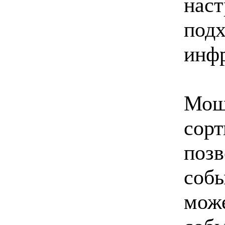
наст
подх
инфр
Мощ
сорт
позв
собы
може