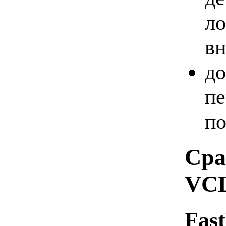
ло
вн
до
пе
по
Сра
VC
Fas