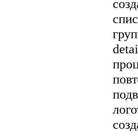
созд
спис
груп
deta
проц
повт
подв
лого
созд