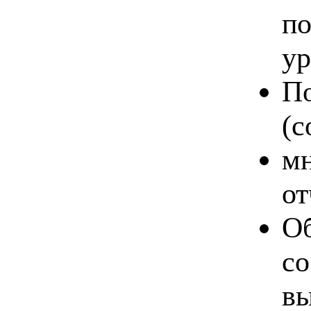
по
ур
По
(c
мн
от
Об
со
вы