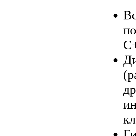
Вс
по
C+
Ди
(р
др
ин
к
Ги