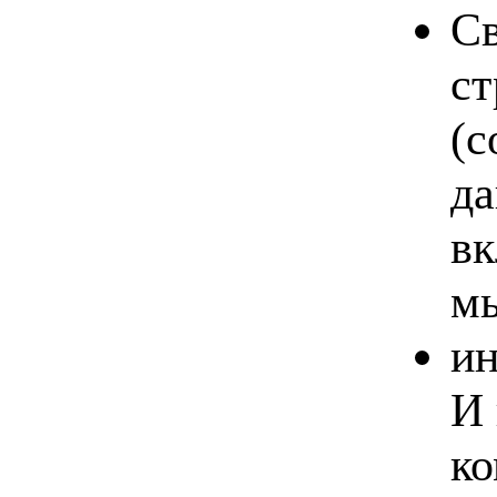
Св
ст
(с
да
вк
мы
ин
И 
ко