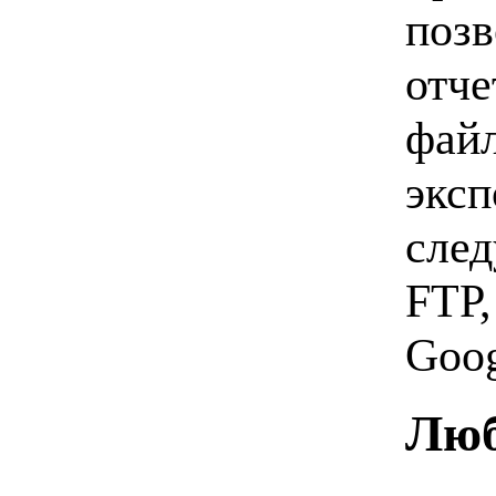
позв
отче
файл
экс
след
FTP,
Goog
Люб