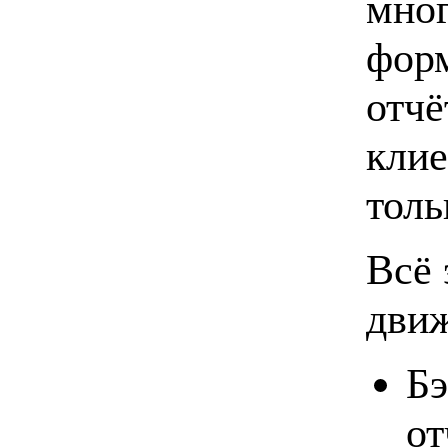
мног
фор
отчё
клие
толь
Всё 
движ
Бэ
от