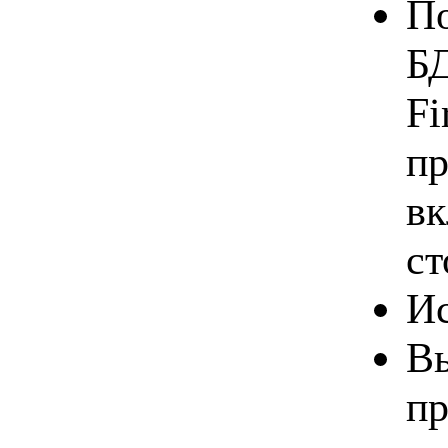
По
БД
Fi
пр
вк
ст
Ис
Вы
пр