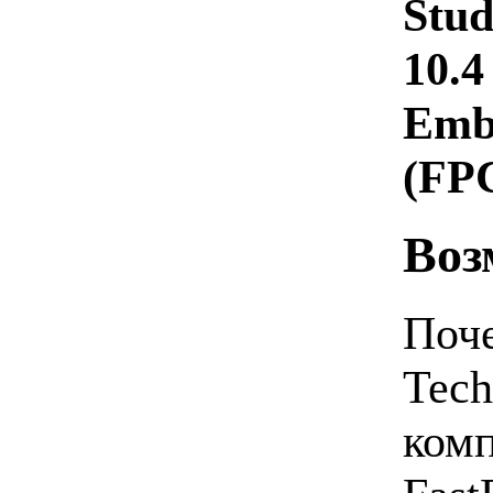
Stud
10.4
Emba
(FP
Воз
Поче
Tech
комп