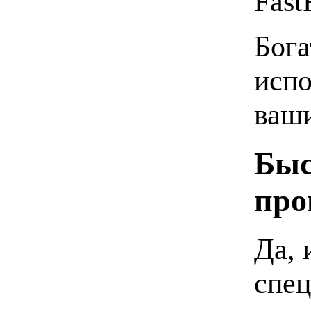
Fast
Бога
испо
ваши
Быс
про
Да, 
спец