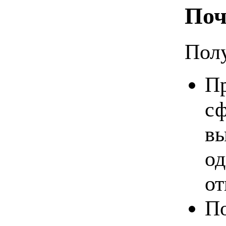
Поч
Полу
Пр
сф
вы
од
от
По