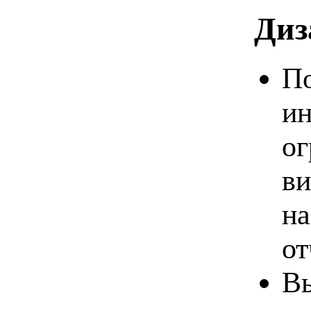
Диз
По
ин
ог
ви
на
от
Вы