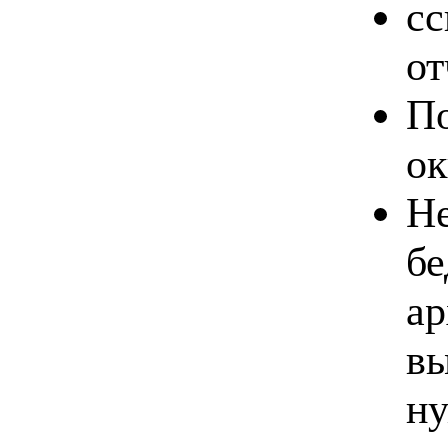
сс
от
По
ок
Не
бе
ар
вы
ну