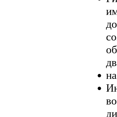
им
до
со
об
дв
на
Ин
во
ди