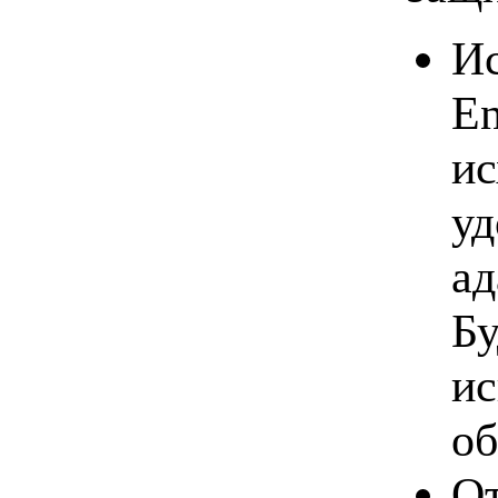
Ис
En
ис
уд
ад
Бу
ис
об
От