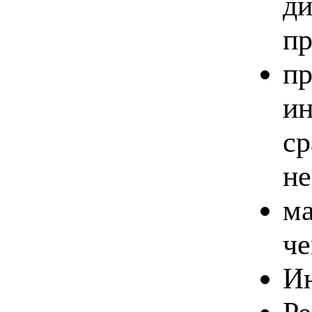
ди
пр
пр
ин
ср
не
ма
че
Ин