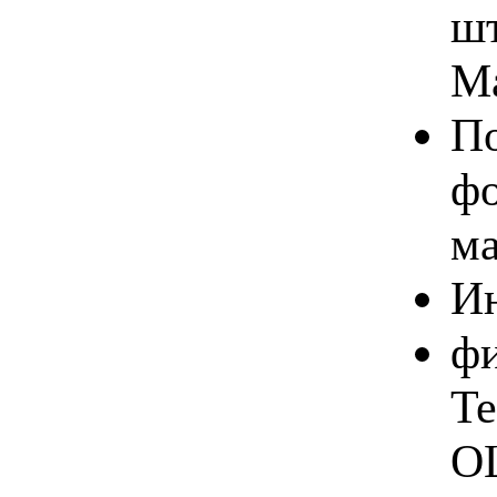
шт
Ma
По
фо
ма
Ин
фи
Te
OL