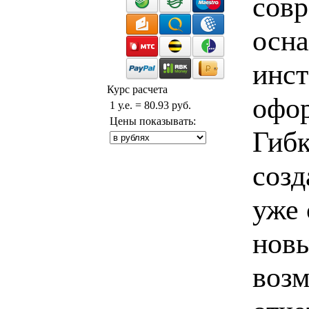
совр
осн
инст
Курс расчета
офор
1 у.е. = 80.93 руб.
Цены показывать:
Гибк
созд
уже 
новы
возм