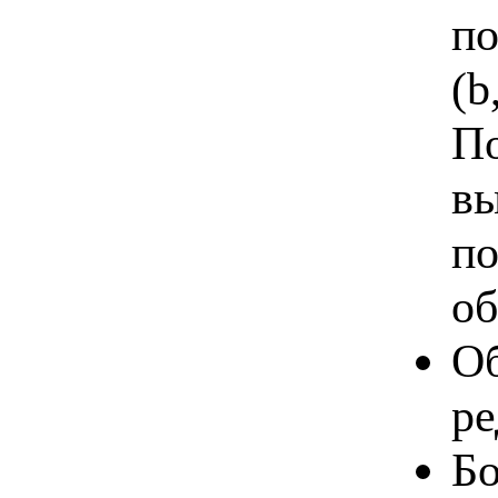
по
(b
По
вы
по
об
Об
ре
Б