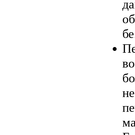
да
об
бе
Пе
во
бо
не
пе
ма