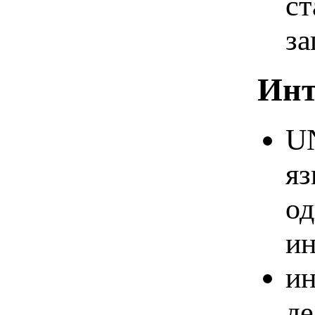
ст
за
Инт
UN
яз
од
ин
ин
де