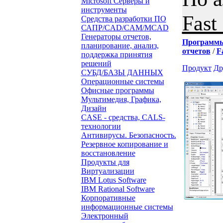
Microsoft Серверы и
инструменты
Fast
Средства разработки ПО
САПР/CAD/CAM/MCAD
Генераторы отчетов,
Программ
планирование, анализ,
отчетов
/
F
поддержка принятия
решений
Продукт
Др
СУБД/БАЗЫ ДАННЫХ
Операционные системы
Офисные программы
Мультимедия, Графика,
Дизайн
CASE - средства, CALS-
технологии
Антивирусы. Безопасность.
Резервное копирование и
восстановление
Продукты для
Виртуализации
IBM Lotus Software
IBM Rational Software
Корпоративные
информационные системы
Электронный