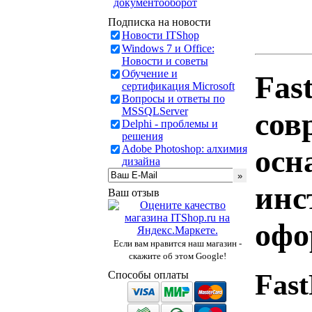
документооборот
Подписка на новости
Новости ITShop
Windows 7 и Office:
Новости и советы
Обучение и
Fas
сертификация Microsoft
Вопросы и ответы по
MSSQLServer
сов
Delphi - проблемы и
решения
Adobe Photoshop: алхимия
осн
дизайна
инс
Ваш отзыв
офо
Если вам нравится наш магазин -
скажите об этом Google!
Fas
Способы оплаты