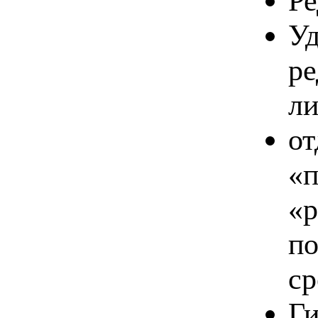
Ре
Уд
ре
ли
от
«п
«р
по
ср
Ги