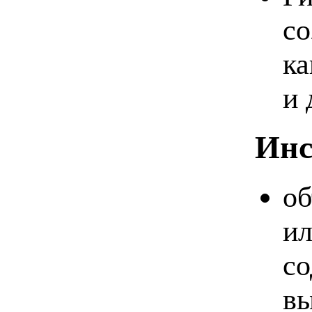
со
ка
и 
Инс
об
ил
со
вы