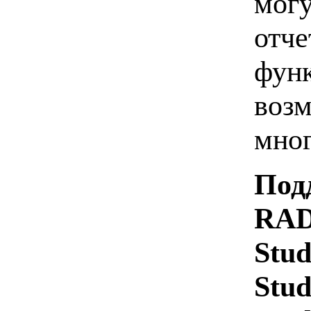
могу
отче
функ
возм
мног
Под
RAD 
Stud
Stud