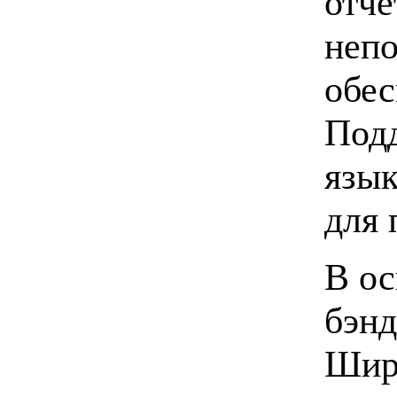
отче
непо
обес
Подд
язык
для 
В о
бэнд
Широ