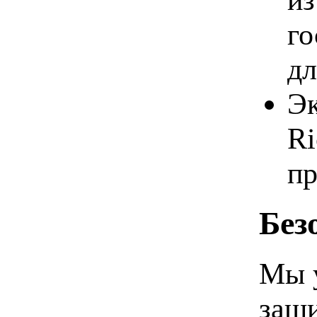
го
дл
Эк
Ri
п
Без
Мы 
защ