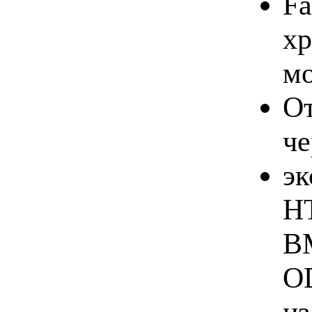
Fa
хр
мо
От
ч
эк
H
BM
OD
из