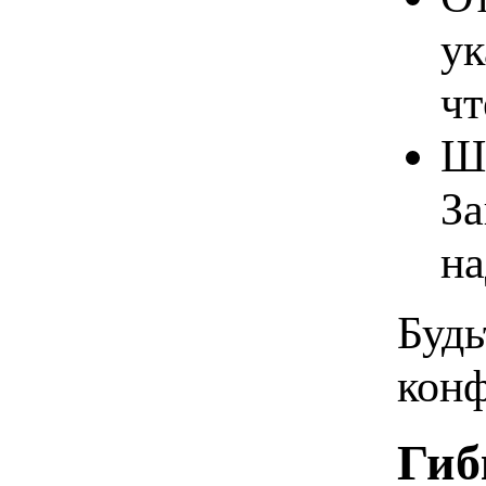
ук
чт
Ши
За
н
Будь
конф
Гиб