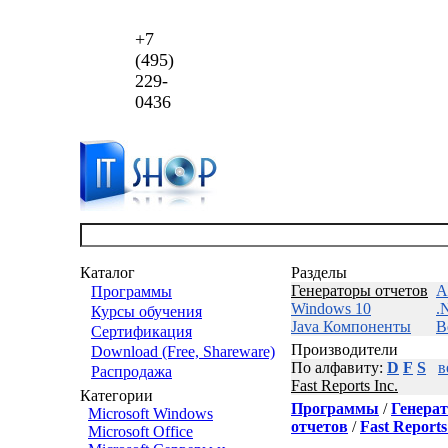
+7
(495)
229-
0436
Каталог
Разделы
Генераторы отчетов
А
Программы
Windows 10
.
Курсы обучения
Java Компоненты
В
Сертификация
Производители
Download (Free, Shareware)
По алфавиту:
D
F
S
в
Распродажа
Fast Reports Inc.
Категории
Программы
/
Генерат
Microsoft Windows
отчетов
/
Fast Reports
Microsoft Office