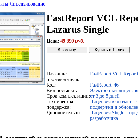
укты
Лицензирование
FastReport VCL Repo
Lazarus Single
Цена:
49 890 руб.
Звонок с сайта
Купить дешевле
Название
FastReport VCL Reporti
производителя:
Код:
FastReport_46
Вид поставки:
Электронная лицензи
Срок комплектации:
от 3 до 5 дней
Техническая
Лицензия включает 12
поддержка:
поддержки и обновле
Дополнительно:
Лицензия Single – пре
разработчика