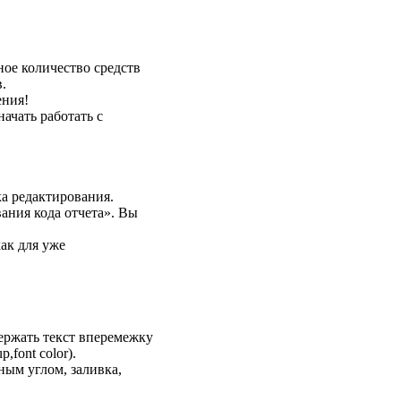
ое количество средств
.
ения!
ачать работать с
а редактирования.
ания кода отчета». Вы
ак для уже
держать текст вперемежку
,font color).
ным углом, заливка,