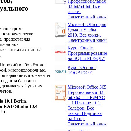
тов,
Профессиональная
32-bit/64-bit. Все
уального
языки.
Электронный ключ
Microsoft Office для
м спектром
Дома и Учебы
 позволяет легко
2019. Все языки.
, предоставляя
Электронный ключ
 шаблонов
Курс "Oracle.
ржка локализации на
Программирование
.
на SQL и PL/SQL"
 Широкий выбор бэндов
Курс "Основы
вкой, многоколоночные,
TOGAF® 9"
х повторяющиеся элементы
создания базового
ддерживается функция
Microsoft Office 365
четов.
Персональный 32-
bit/x64. 1 ПК/MAC
 10.1 Berlin,
+ 1 Планшет + 1
o RAD Studio 10.4
Телефон. Все
CL)
языки. Подписка
на 1 год.
Электронный ключ