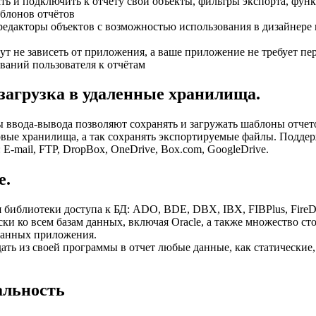
ать и подключить к отчету свои объекты, фильтры экспорта, фун
блонов отчётов
едакторы объектов с возможностью использования в дизайнере
ут не зависеть от приложения, а ваше приложение не требует п
ваний пользователя к отчётам
загрузка в удаленные хранилища.
 ввода-вывода позволяют сохранять и загружать шаблоны отчет
овые хранилища, а так сохранять экспортируемые файлы. Подд
E-mail, FTP, DropBox, OneDrive, Box.com, GoogleDrive.
е.
библиотеки доступа к БД: ADO, BDE, DBX, IBX, FIBPlus, Fire
ски ко всем базам данных, включая Oracle, а также множество ст
данных приложения.
ать из своей программы в отчет любые данные, как статические,
альность