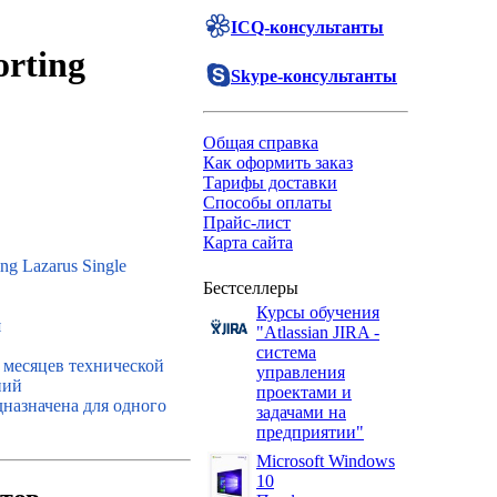
ICQ-консультанты
rting
Skype-консультанты
Общая справка
Как оформить заказ
Тарифы доставки
Способы оплаты
Прайс-лист
Карта сайта
ng Lazarus Single
Бестселлеры
Курсы обучения
я
"Atlassian JIRA -
система
 месяцев технической
управления
ний
проектами и
дназначена для одного
задачами на
предприятии"
Microsoft Windows
10