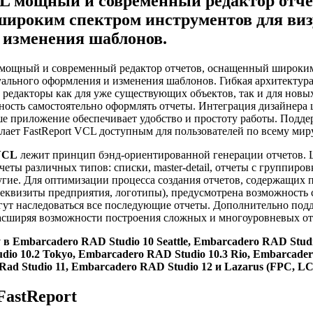
CL мощный и современный редактор отче
ироким спектром инструментов для виз
 изменения шаблонов.
 мощный и современный редактор отчетов, оснащенный широки
уального оформления и изменения шаблонов. Гибкая архитектура
 редакторы как для уже существующих объектов, так и для новых
ность самостоятельно оформлять отчеты. Интеграция дизайнера
ше приложение обеспечивает удобство и простоту работы. Подде
елает FastReport VCL доступным для пользователей по всему миру
 VCL
лежит принцип бэнд-ориентированной генерации отчетов.
тчеты различных типов: списки, master-detail, отчеты с группиро
и другие. Для оптимизации процесса создания отчетов, содержащи
реквизиты предприятия, логотипы), предусмотрена возможность 
могут наследоваться все последующие отчеты. Дополнительно по
асширяя возможности построения сложных и многоуровневых от
в Embarcadero RAD Studio 10 Seattle, Embarcadero RAD Studio
io 10.2 Tokyo, Embarcadero RAD Studio 10.3 Rio, Embarcader
Rad Studio 11, Embarcadero RAD Studio 12 и Lazarus (FPC, L
FastReport