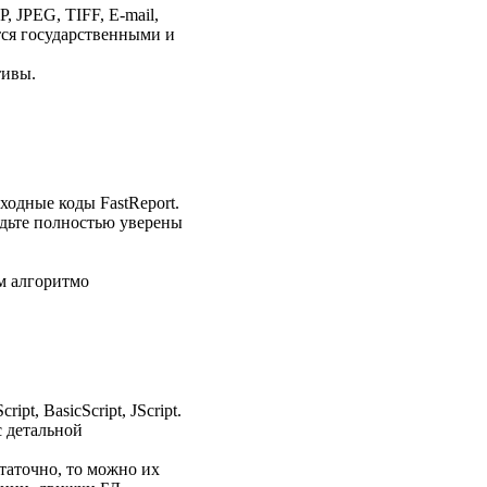
JPEG, TIFF, E-mail,
тся государственными и
тивы.
сходные коды FastReport.
удьте полностью уверены
м алгоритмо
t, BasicScript, JScript.
с детальной
таточно, то можно их