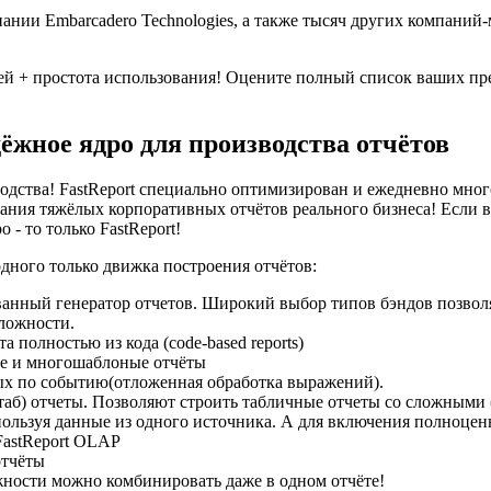
ании Embarcadero Technologies, а также тысяч других компаний
ей + простота использования! Оцените полный список ваших пре
ёжное ядро для производства отчётов
одства! FastReport специально оптимизирован и ежедневно мног
ания тяжёлых корпоративных отчётов реального бизнеса! Если 
 - то только FastReport!
дного только движка построения отчётов:
анный генератор отчетов. Широкий выбор типов бэндов позволя
ложности.
а полностью из кода (code-based reports)
е и многошаблоные отчёты
х по событию(отложенная обработка выражений).
таб) отчеты. Позволяют строить табличные отчеты со сложными
пользуя данные из одного источника. А для включения полноце
FastReport OLAP
отчёты
жности можно комбинировать даже в одном отчёте!