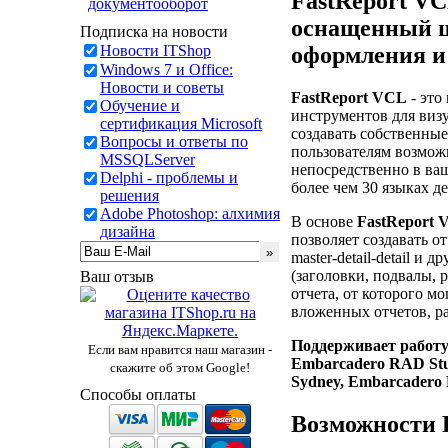
FastReport V
документооборот
оснащенный ш
Подписка на новости
оформления и
Новости ITShop
Windows 7 и Office:
Новости и советы
FastReport VCL
- это
Обучение и
инструментов для виз
сертификация Microsoft
создавать собственные
Вопросы и ответы по
пользователям возмож
MSSQLServer
непосредственно в ва
Delphi - проблемы и
более чем 30 языках д
решения
Adobe Photoshop: алхимия
В основе
FastReport
дизайна
позволяет создавать о
master-detail-detail 
(заголовки, подвалы, 
Ваш отзыв
отчета, от которого 
вложенных отчетов, р
Поддерживает работу 
Если вам нравится наш магазин -
Embarcadero RAD Stud
скажите об этом Google!
Sydney, Embarcadero 
Способы оплаты
Возможности 