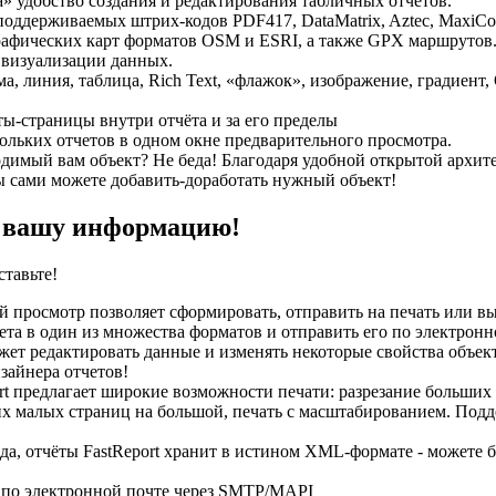
» удобство создания и редактирования табличных отчетов.
оддерживаемых штрих-кодов PDF417, DataMatrix, Aztec, MaxiCo
афических карт форматов OSM и ESRI, а также GPX маршрутов
визуализации данных.
а, линия, таблица, Rich Text, «флажок», изображение, градиент,
ты-страницы внутри отчёта и за его пределы
ольких отчетов в одном окне предварительного просмотра.
димый вам объект? Не беда! Благодаря удобной открытой архит
 сами можете добавить-доработать нужный объект!
 вашу информацию!
ставьте!
 просмотр позволяет сформировать, отправить на печать или в
ета в один из множества форматов и отправить его по электронн
жет редактировать данные и изменять некоторые свойства объек
зайнера отчетов!
ort предлагает широкие возможности печати: разрезание больших
их малых страниц на большой, печать с масштабированием. Под
(да, отчёты FastReport хранит в истином XML-формате - можете 
 по электронной почте через SMTP/MAPI