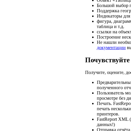
Объект «Таблица
Большой выбор п
Поддержка геогр
Индикаторы для 
фигура, диаграмм
таблица и т.д.
ссылки на объек
Построение неск
Не нашли необхо
документации
вы
Почувствуйте
Получите, оцените, до
Предварительный
полученного отч
Пользователь мо
просмотре без ди
Печать. FastRep
печать нескольк
принтеров.
FastReport XML 
данных!)
Отправка отчёта