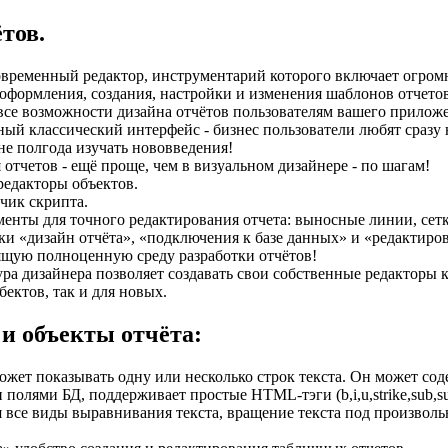
тов.
ременный редактор, инструментарий которого включает огромн
 оформления, создания, настройки и изменения шаблонов отчетов
все возможности дизайна отчётов пользователям вашего прилож
ый классический интерфейс - бизнес пользователи любят сразу н
не полгода изучать нововведения!
 отчетов - ещё проще, чем в визуальном дизайнере - по шагам!
едакторы объектов.
дчик скрипта.
енты для точного редактирования отчета: выносные линии, сетк
ки «дизайн отчёта», «подключения к базе данных» и «редактиров
ящую полноценную среду разработки отчётов!
ура дизайнера позволяет создавать свои собственные редакторы к
ектов, так и для новых.
и объекты отчёта:
может показывать одну или несколько строк текста. Он может со
полями БД, поддерживает простые HTML-тэги (b,i,u,strike,sub,sup
все виды выравнивания текста, вращение текста под произволь