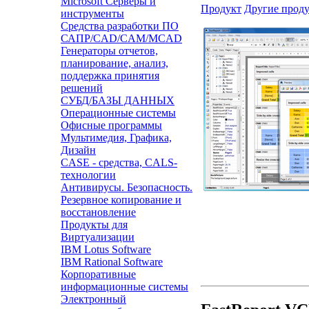
Microsoft Серверы и
Продукт
Другие прод
инструменты
Средства разработки ПО
САПР/CAD/CAM/MCAD
Генераторы отчетов,
планирование, анализ,
поддержка принятия
решений
СУБД/БАЗЫ ДАННЫХ
Операционные системы
Офисные программы
Мультимедия, Графика,
Дизайн
CASE - средства, CALS-
технологии
Антивирусы. Безопасность.
Резервное копирование и
восстановление
Продукты для
Виртуализации
IBM Lotus Software
IBM Rational Software
Корпоративные
информационные системы
Электронный