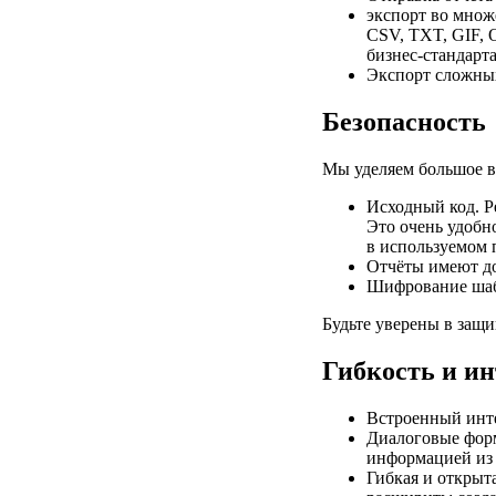
экспорт во множ
CSV, TXT, GIF, 
бизнес-стандарт
Экспорт сложных
Безопасность
Мы уделяем большое 
Исходный код. Ре
Это очень удобн
в используемом 
Отчёты имеют до
Шифрование шабл
Будьте уверены в защ
Гибкость и и
Встроенный интер
Диалоговые форм
информацией из
Гибкая и открыт