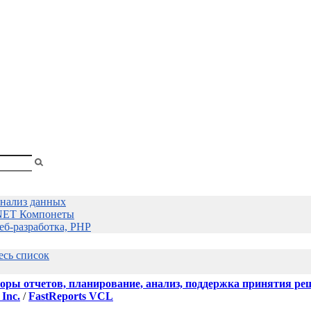
shopa
Вы
смотрели
нализ данных
NET Компонеты
еб-разработка, PHP
есь список
оры отчетов, планирование, анализ, поддержка принятия ре
 Inc.
/
FastReports VCL