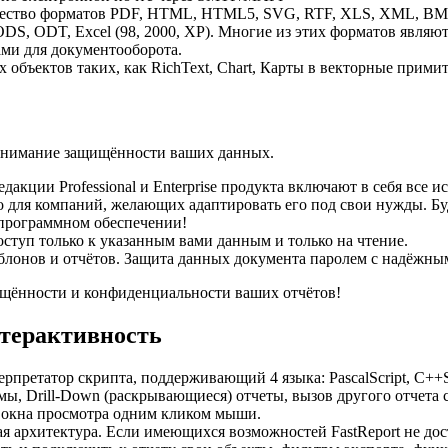
ество форматов PDF, HTML, HTML5, SVG, RTF, XLS, XML, BMP, 
ODS, ODT, Excel (98, 2000, XP). Многие из этих форматов являю
ами для документооборота.
 объектов таких, как RichText, Chart, Карты в векторные прими
внимание защищённости ваших данных.
дакции Professional и Enterprise продукта включают в себя все и
о для компаний, желающих адаптировать его под свои нужды. Б
программном обеспечении!
ступ только к указанным вами данным и только на чтение.
онов и отчётов. Защита данных документа паролем с надёжны
ищённости и конфиденциальности ваших отчётов!
нтерактивность
претатор скрипта, поддерживающий 4 языка: PascalScript, C++Scrip
ы, Drill-Down (раскрывающиеся) отчеты, вызов другого отчета 
 окна просмотра одним кликом мыши.
ая архитектура. Если имеющихся возможностей FastReport не дос