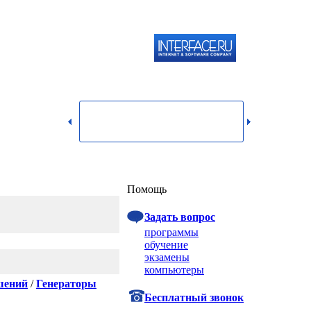
119334,
г.
Москва,
dmin@itshop.ru
ул.
Бардина,
д. 4,
корп. 3
Вход
Помощь
Задать вопрос
программы
обучение
экзамены
компьютеры
шений
/
Генераторы
Бесплатный звонок