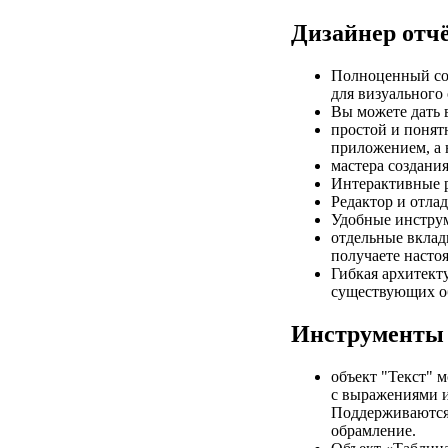
Дизайнер отчё
Полноценный сов
для визуального
Вы можете дать 
простой и понятн
приложением, а 
мастера создания
Интерактивные р
Редактор и отла
Удобные инструм
отдельные вклад
получаете насто
Гибкая архитект
существующих об
Инструменты 
объект "Текст" 
с выражениями и 
Поддерживаются 
обрамление.