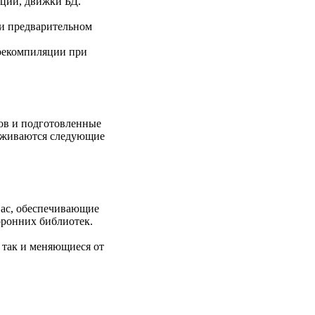
кции, движки БД.
 и предварительном
ерекомпиляции при
ов и подготовленные
ерживаются следующие
Dac, обеспечивающие
оронних библиотек.
 так и меняющиеся от