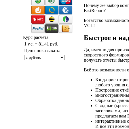
Почему же выбор комп
FastReport?
Богатство возможност
VCL!
Быстрое и над
Курс расчета
1 у.е. = 81.41 руб.
Да, именно для произв
Цены показывать:
скоростного формиров
получать отчёты быстро
Всё это возможности о
Бэнд-ориентиров
любого уровня с
Построение отчёт
многостраничны
Обработка данны
Сводные (кросс-
заголовками, ис
предлагаем вам 
интерактивные 
И все эти возмо