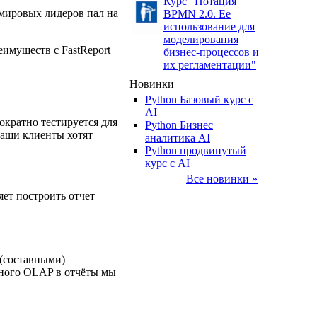
Курс "Нотация
-мировых лидеров пал на
BPMN 2.0. Ее
использование для
моделирования
имуществ с FastReport
бизнес-процессов и
их регламентации"
Новинки
Python Базовый курс c
AI
ократно тестируется для
Python Бизнес
ваши клиенты хотят
аналитика AI
Python продвинутый
курс с AI
Все новинки »
ет построить отчет
 (составными)
нного OLAP в отчёты мы