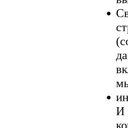
Св
ст
(с
да
вк
мы
ин
И 
ко