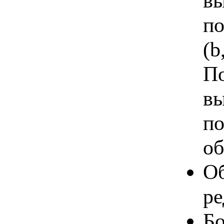
вы
по
(b
По
вы
по
об
Об
ре
Б