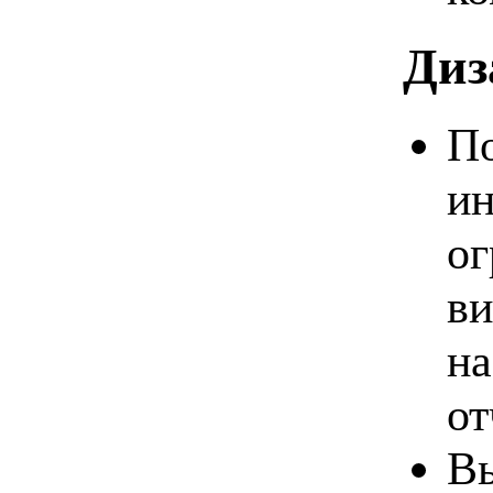
Диз
По
ин
ог
ви
на
от
Вы