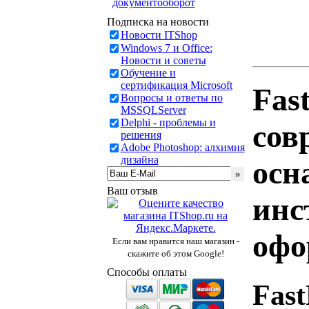
документооборот
Подписка на новости
Новости ITShop
Windows 7 и Office:
Новости и советы
Обучение и
сертификация Microsoft
Fas
Вопросы и ответы по
MSSQLServer
Delphi - проблемы и
сов
решения
Adobe Photoshop: алхимия
дизайна
осн
Ваш отзыв
инс
офо
Если вам нравится наш магазин -
скажите об этом Google!
Способы оплаты
Fas