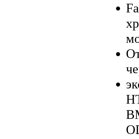
Fa
хр
мо
От
ч
эк
H
BM
OD