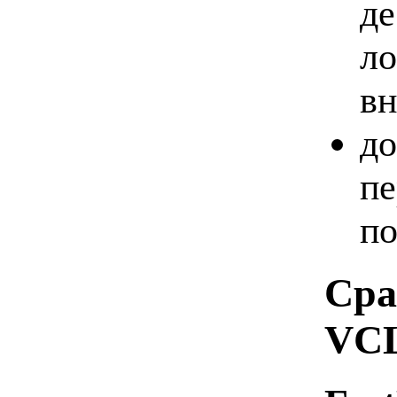
де
ло
вн
до
пе
по
Сра
VC