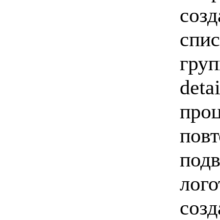
созд
спис
груп
deta
проц
повт
подв
лого
созд