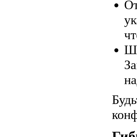
От
ук
чт
Ши
За
н
Будь
конф
Гиб