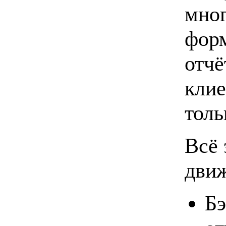
мног
фор
отчё
клие
толь
Всё 
движ
Бэ