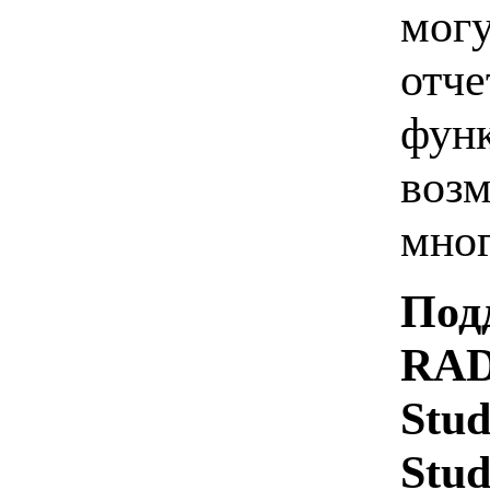
могу
отче
функ
возм
мног
Под
RAD 
Stud
Stud