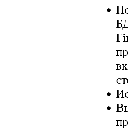
По
БД
Fi
пр
вк
ст
Ис
Вы
пр