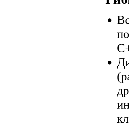
Вс
по
C+
Ди
(р
др
ин
к