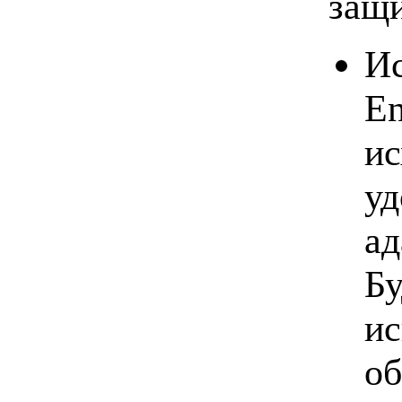
защ
Ис
En
ис
уд
ад
Бу
ис
об