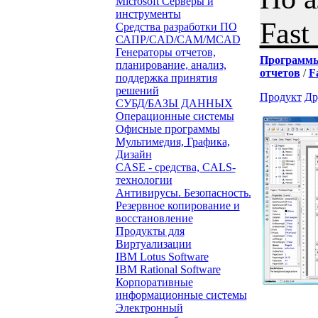
Microsoft Серверы и
инструменты
Fast
Средства разработки ПО
САПР/CAD/CAM/MCAD
Генераторы отчетов,
Программ
планирование, анализ,
отчетов
/
F
поддержка принятия
решений
Продукт
Др
СУБД/БАЗЫ ДАННЫХ
Операционные системы
Офисные программы
Мультимедия, Графика,
Дизайн
CASE - средства, CALS-
технологии
Антивирусы. Безопасность.
Резервное копирование и
восстановление
Продукты для
Виртуализации
IBM Lotus Software
IBM Rational Software
Корпоративные
информационные системы
Электронный