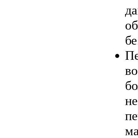
да
об
бе
Пе
во
бо
не
пе
ма