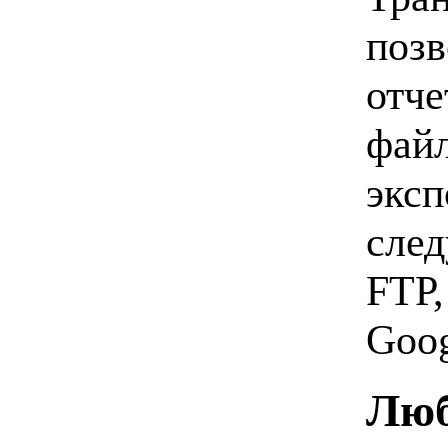
позв
отче
файл
экс
след
FTP,
Goog
Люб