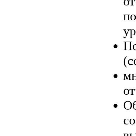
от
по
ур
По
(c
мн
от
Об
со
вы