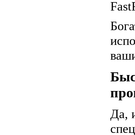
Fast
Бога
испо
ваши
Быс
про
Да, 
спец