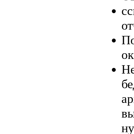
сс
от
По
ок
Не
бе
ар
вы
ну