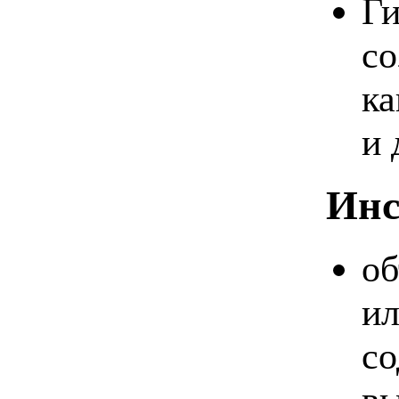
Ги
со
ка
и 
Инс
об
ил
со