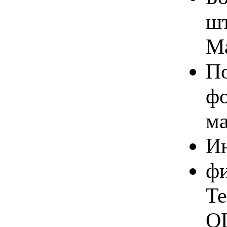
шт
Ma
По
фо
ма
Ин
фи
Te
OL