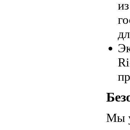
из
го
дл
Эк
Ri
п
Без
Мы 