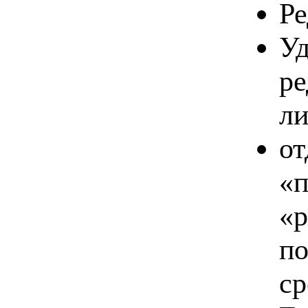
Ре
Уд
ре
ли
от
«п
«р
по
ср