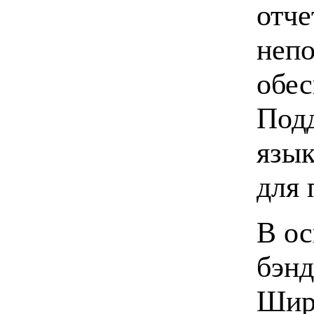
отче
непо
обес
Подд
язык
для 
В о
бэнд
Широ