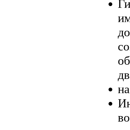
Ги
им
до
со
об
дв
на
Ин
во