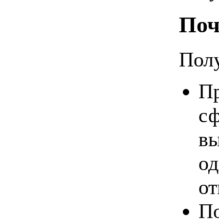
Поч
Полу
Пр
сф
вы
од
от
По