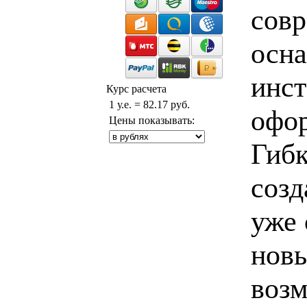
совр
осн
инст
Курс расчета
1 у.е. = 82.17 руб.
офор
Цены показывать:
Гибк
созд
уже 
новы
возм