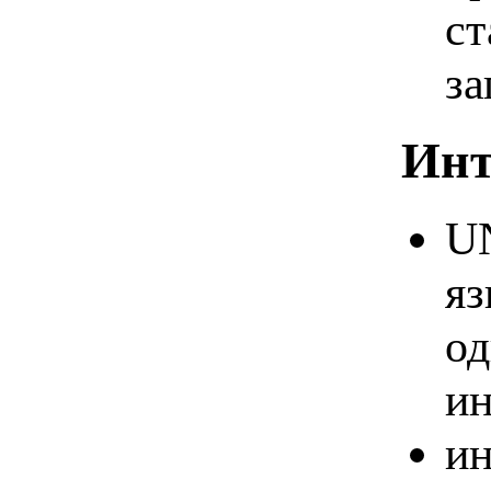
ст
за
Инт
UN
яз
од
ин
ин