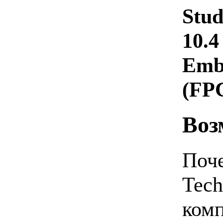
Stud
10.4
Emba
(FP
Воз
Поче
Tech
комп