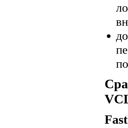
ло
вн
до
пе
по
Сра
VC
Fas