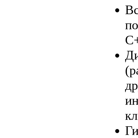
Вс
по
C+
Ди
(р
др
ин
к
Ги