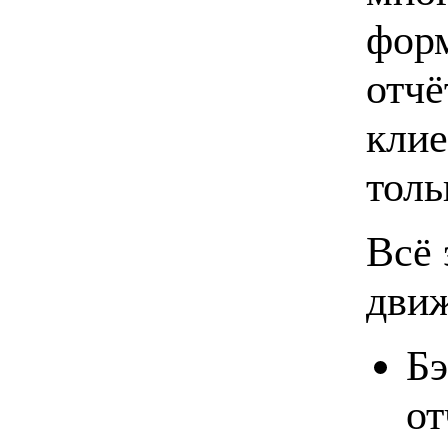
фор
отчё
клие
толь
Всё 
движ
Бэ
от