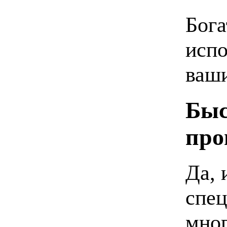
Бога
испо
ваши
Быс
про
Да, 
спец
мног