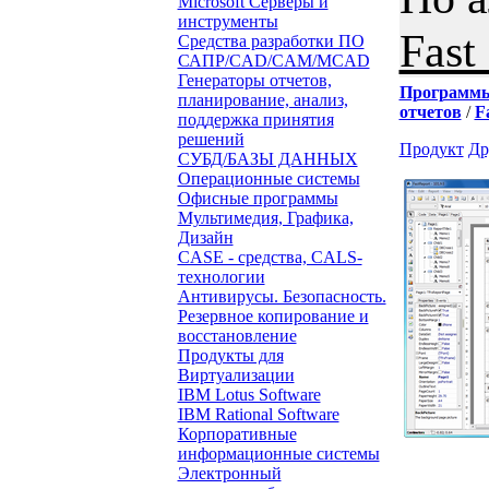
Microsoft Серверы и
инструменты
Fast
Средства разработки ПО
САПР/CAD/CAM/MCAD
Генераторы отчетов,
Программ
планирование, анализ,
отчетов
/
F
поддержка принятия
решений
Продукт
Др
СУБД/БАЗЫ ДАННЫХ
Операционные системы
Офисные программы
Мультимедия, Графика,
Дизайн
CASE - средства, CALS-
технологии
Антивирусы. Безопасность.
Резервное копирование и
восстановление
Продукты для
Виртуализации
IBM Lotus Software
IBM Rational Software
Корпоративные
информационные системы
Электронный