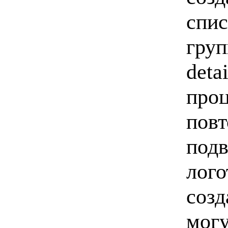
спис
груп
deta
проц
повт
подв
лого
созд
могу