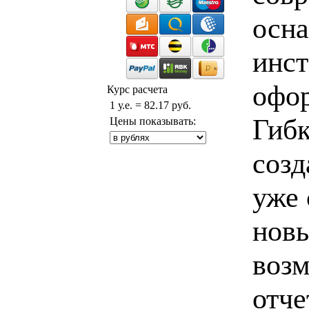
осн
инст
офор
Курс расчета
1 у.е. = 82.17 руб.
Гибк
Цены показывать:
созд
уже 
новы
возм
отче