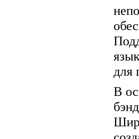
непо
обес
Подд
язык
для 
В о
бэнд
Широ
созд