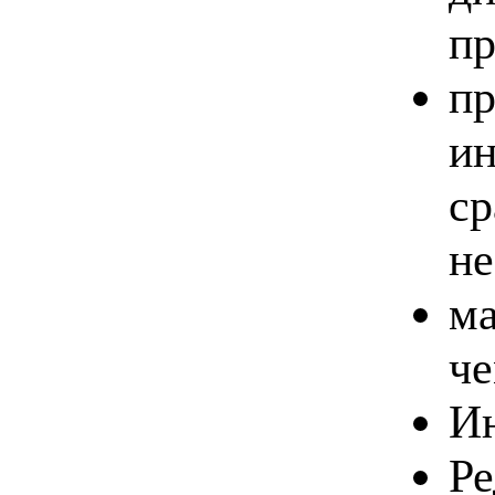
пр
пр
ин
ср
не
ма
че
Ин
Ре