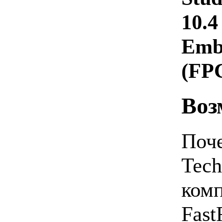
10.4
Emba
(FP
Воз
Поче
Tech
комп
Fast