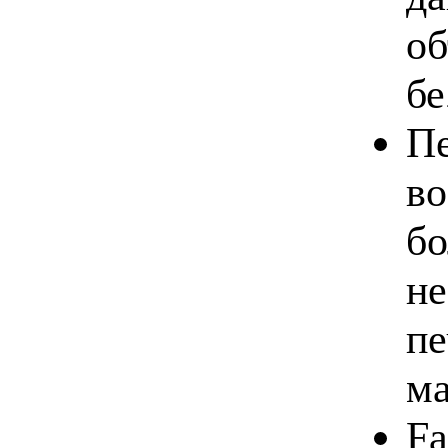
об
бе
Пе
во
бо
не
пе
ма
Fa