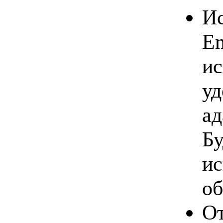
Ис
En
ис
уд
ад
Бу
ис
об
От