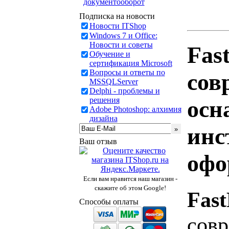
документооборот
Подписка на новости
Новости ITShop
Windows 7 и Office:
Новости и советы
Fas
Обучение и
сертификация Microsoft
Вопросы и ответы по
сов
MSSQLServer
Delphi - проблемы и
решения
осн
Adobe Photoshop: алхимия
дизайна
инс
Ваш отзыв
офо
Если вам нравится наш магазин -
скажите об этом Google!
Fas
Способы оплаты
совр