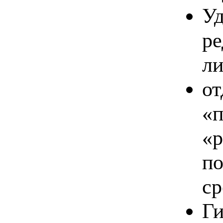
Уд
ре
ли
от
«п
«р
по
ср
Ги