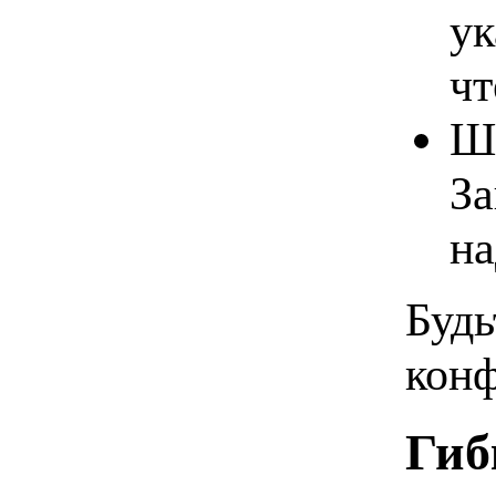
ук
чт
Ши
За
н
Будь
конф
Гиб