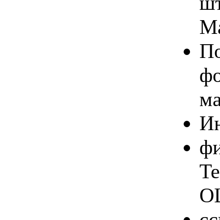
шт
Ma
По
фо
ма
Ин
фи
Te
OL
сс