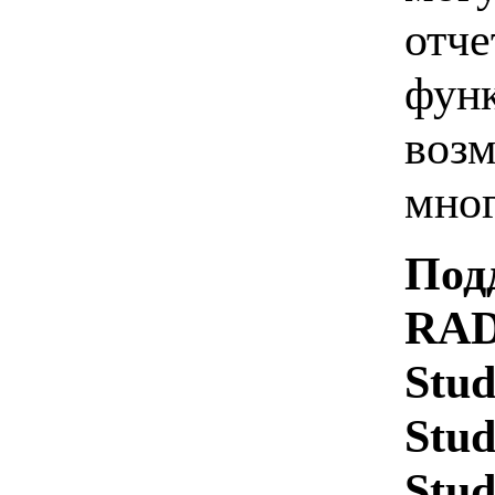
отче
функ
возм
мног
Под
RAD 
Stud
Stud
Stud