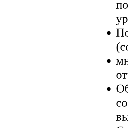
по
ур
По
(c
мн
от
Об
со
вы