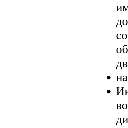
им
до
со
об
дв
на
Ин
во
ди