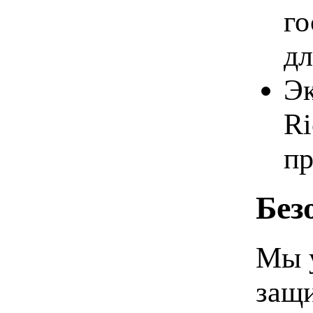
го
дл
Эк
Ri
п
Без
Мы 
защ