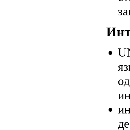
за
Инт
UN
яз
од
ин
ин
де