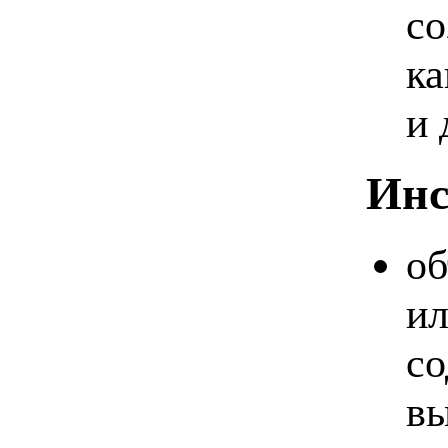
со
ка
и 
Инс
об
ил
со
вы