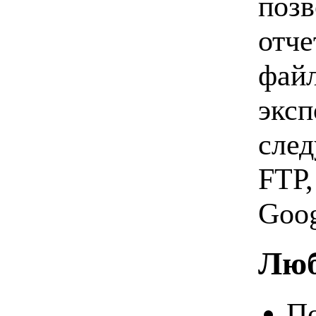
позв
отче
файл
экс
след
FTP,
Goog
Люб
По