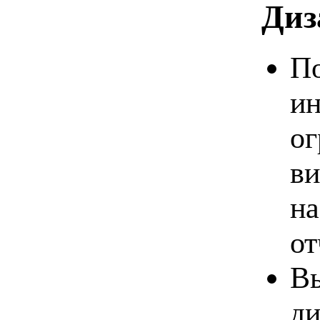
Диз
По
ин
ог
ви
на
от
Вы
ди