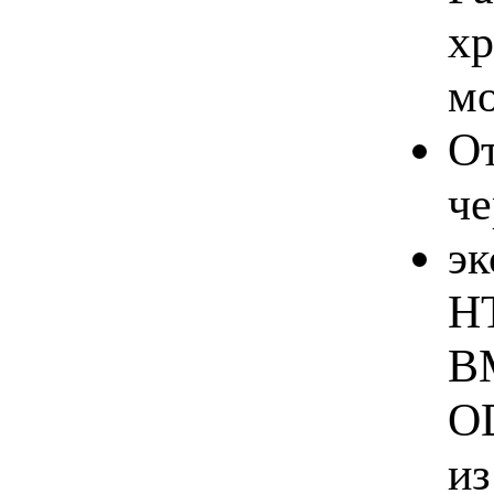
хр
мо
От
ч
эк
H
BM
OD
из