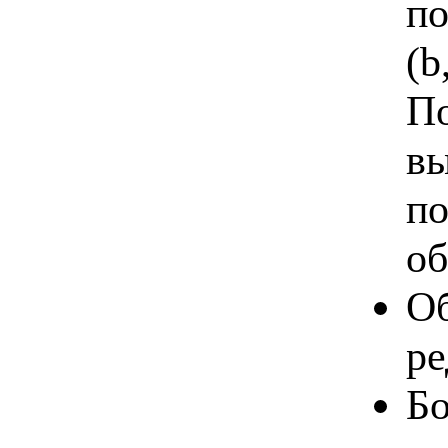
по
(b
По
вы
по
об
Об
ре
Б