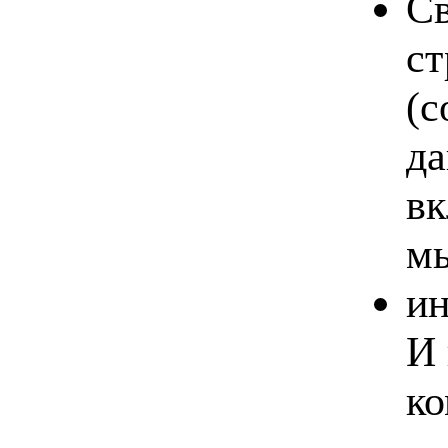
Св
ст
(с
да
вк
мы
ин
И 
ко