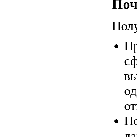
Поч
Полу
Пр
сф
вы
од
от
По
да