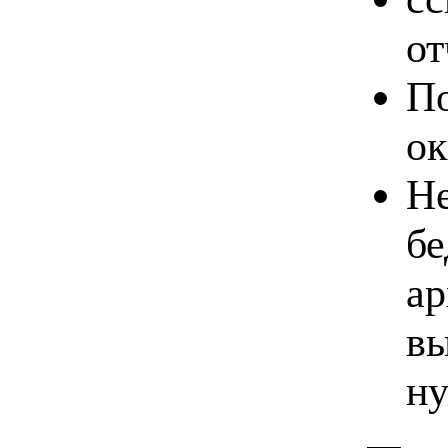
от
По
ок
Не
бе
ар
вы
ну