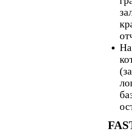
гр
за
кр
от
На
ко
(з
ло
ба
ос
FAS