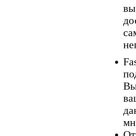
вы
до
са
не
Fa
по
Вы
ва
да
мн
От