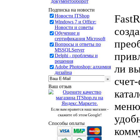
документооборот
Подписка на новости
FastR
Новости ITShop
Windows 7 и Office:
Новости и советы
созда
Обучение и
сертификация Microsoft
прео
Вопросы и ответы по
MSSQLServer
прив
Delphi - проблемы и
решения
ли в
Adobe Photoshop: алхимия
дизайна
счет
Ваш отзыв
катал
меню 
Если вам нравится наш магазин -
скажите об этом Google!
удоб
Способы оплаты
комму