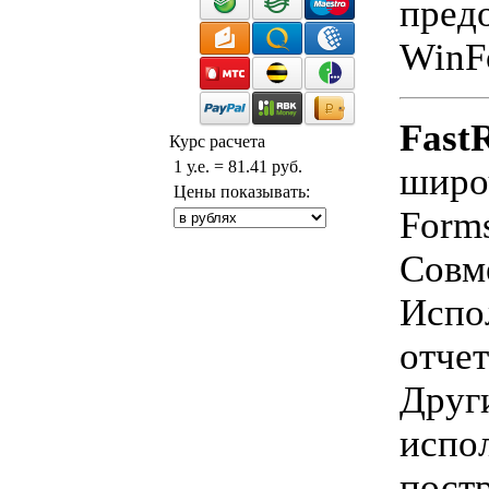
предо
WinFo
Fast
Курс расчета
1 у.е. = 81.41 руб.
широ
Цены показывать:
Form
Совме
Испо
отче
Други
испо
постр