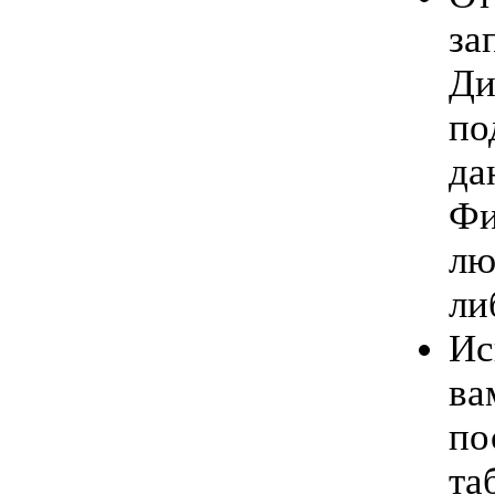
за
Ди
по
да
Фи
лю
ли
Ис
ва
по
та