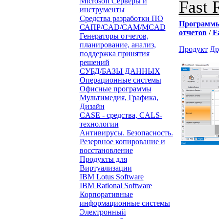
Microsoft Серверы и
Fast 
инструменты
Средства разработки ПО
Программ
САПР/CAD/CAM/MCAD
отчетов
/
F
Генераторы отчетов,
планирование, анализ,
Продукт
Др
поддержка принятия
решений
СУБД/БАЗЫ ДАННЫХ
Операционные системы
Офисные программы
Мультимедия, Графика,
Дизайн
CASE - средства, CALS-
технологии
Антивирусы. Безопасность.
Резервное копирование и
восстановление
Продукты для
Виртуализации
IBM Lotus Software
IBM Rational Software
Корпоративные
информационные системы
Электронный