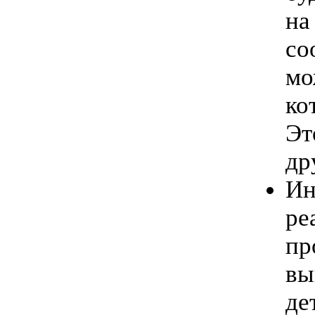
на
со
мо
ко
Эт
др
Ин
ре
пр
вы
де