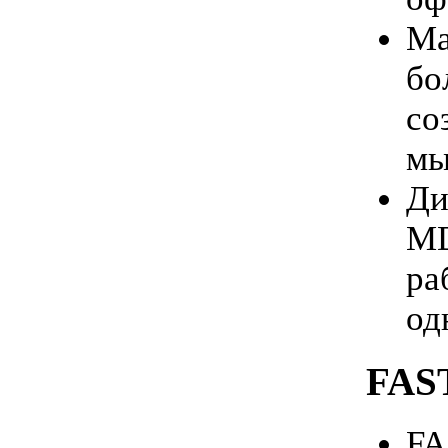
Ма
бо
со
мы
Ди
MD
ра
од
FAS
FA