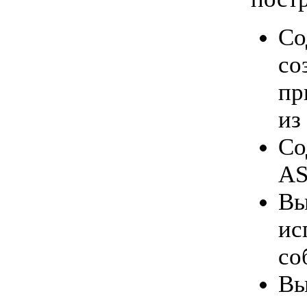
Со
со
пр
из
Со
AS
Вы
ис
со
Вы