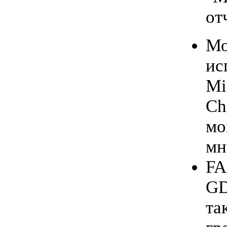
от
Мо
ис
Mi
Ch
мо
мн
FA
GD
та