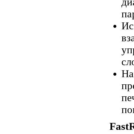
ди
па
Ис
вз
уп
сл
На
пр
пе
по
Fast