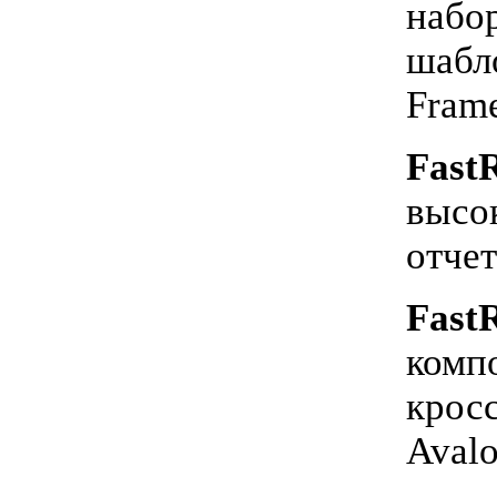
набор
шабл
Fram
Fast
высо
отчет
Fast
компо
крос
Avalo