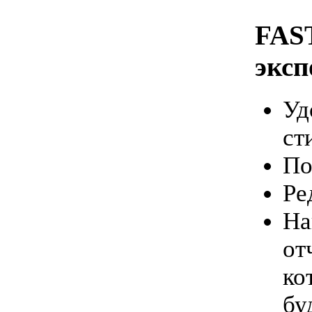
FAST
эксп
Уд
ст
По
Ре
На
от
ко
бу