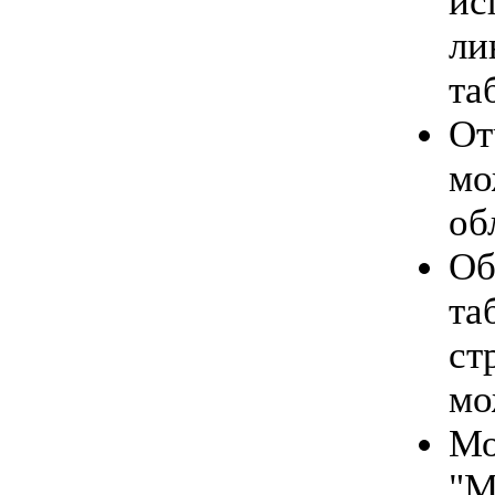
ис
ли
та
От
мо
об
Об
та
ст
мо
Мо
"М