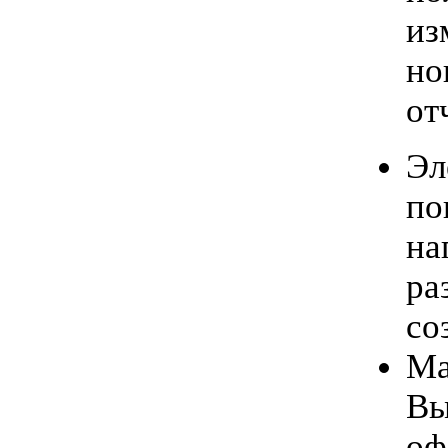
из
но
от
Эл
по
на
ра
со
Ма
Вы
оф