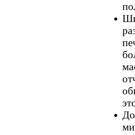
по
Ши
ра
пе
бо
ма
от
об
эт
До
ми