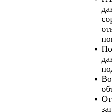
да
со
от
по
По
да
по
Во
об
От
за