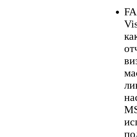
FA
Vi
ка
от
ви
ма
ли
на
MS
ис
по