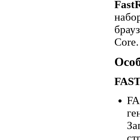
Fast
набор
брау
Core.
Особ
FAST
FA
ге
За
ст