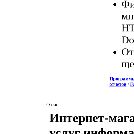
Фи
мн
HT
Do
От
ще
Программ
отчетов
/
F
О нас
Интернет-мага
услуг информа