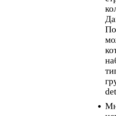
ко
Да
По
мо
ко
на
ти
гр
de
Мн