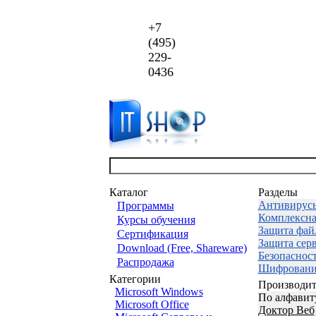
+7
(495)
229-
0436
Каталог
Разделы
Антивирус
Программы
Комплексна
Курсы обучения
Защита фай
Сертификация
Защита сер
Download (Free, Shareware)
Безопаснос
Распродажа
Шифровани
Категории
Производит
Microsoft Windows
По алфавит
Microsoft Office
Доктор Веб