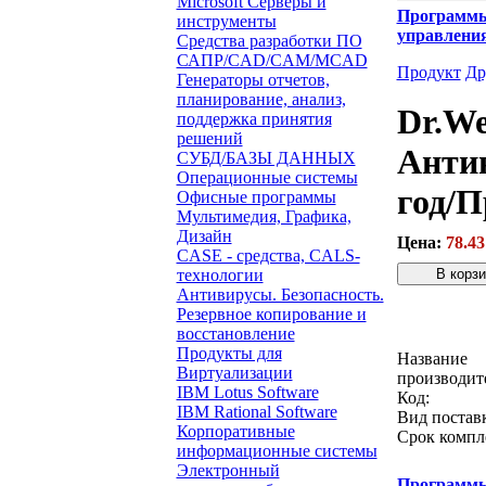
Microsoft Серверы и
Программ
инструменты
управлени
Средства разработки ПО
САПР/CAD/CAM/MCAD
Продукт
Др
Генераторы отчетов,
планирование, анализ,
Dr.We
поддержка принятия
решений
Антив
СУБД/БАЗЫ ДАННЫХ
Операционные системы
год/П
Офисные программы
Мультимедия, Графика,
Дизайн
Цена:
78.43
CASE - средства, CALS-
технологии
Антивирусы. Безопасность.
Резервное копирование и
Звонок с 
восстановление
Продукты для
Название
Виртуализации
производит
IBM Lotus Software
Код:
IBM Rational Software
Вид постав
Корпоративные
Срок компл
информационные системы
Электронный
Программ