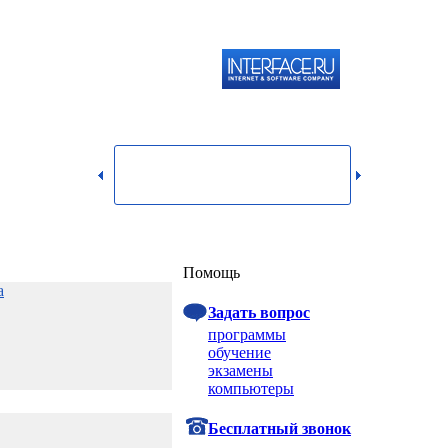
119334,
г.
Москва,
dmin@itshop.ru
ул.
Бардина,
д. 4,
корп. 3
Вход
Помощь
а
Задать вопрос
программы
обучение
экзамены
компьютеры
Бесплатный звонок