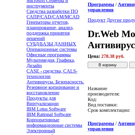
Microsoft Серверы и
Программы
/
Антивир
инструменты
управления
Средства разработки ПО
САПР/CAD/CAM/MCAD
Продукт
Другие прод
Генераторы отчетов,
планирование, анализ,
Dr.Web Mob
поддержка принятия
решений
Антивирус 
СУБД/БАЗЫ ДАННЫХ
Операционные системы
Офисные программы
Цена:
278.38 руб.
Мультимедия, Графика,
Дизайн
CASE - средства, CALS-
Звонок с сайта
К
технологии
Антивирусы. Безопасность.
Резервное копирование и
Название
восстановление
производителя:
Продукты для
Код:
Виртуализации
Вид поставки:
IBM Lotus Software
Срок комплектации:
IBM Rational Software
Корпоративные
Программы
/
Антивир
информационные системы
управления
Электронный