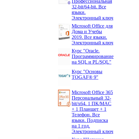
Профессиональная
32-bit/64-bit. Все
языки.
Электронный ключ
Microsoft Office для
Дома и Учебы
2019. Все языки.
Электронный ключ
Курс "Oracle.
Программирование
на SQL и PL/SQL"
Курс "Основы
TOGAF® 9"
Microsoft Office 365
Персональный 32-
bit/x64. 1 ПК/MAC
+ 1 Планшет + 1
Телефон. Все
языки. Подписка
на 1 год.
Электронный ключ