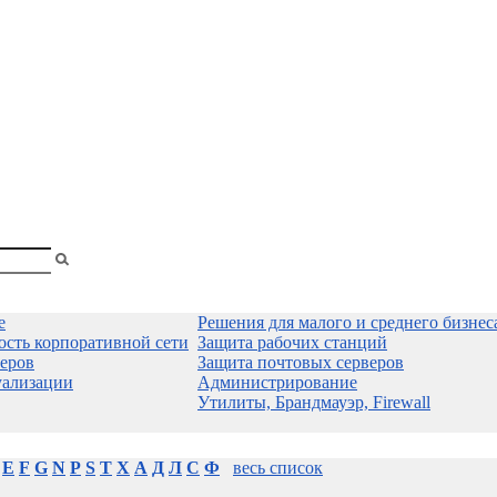
shopa
Вы
смотрели
е
Решения для малого и среднего бизнес
ость корпоративной сети
Защита рабочих станций
еров
Защита почтовых серверов
уализации
Администрирование
Утилиты, Брандмауэр, Firewall
E
F
G
N
P
S
T
X
А
Д
Л
С
Ф
весь список