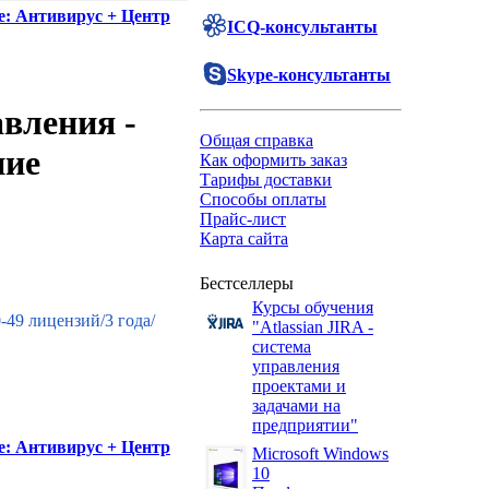
te: Антивирус + Центр
ICQ-консультанты
Skype-консультанты
авления -
Общая справка
ние
Как оформить заказ
Тарифы доставки
Способы оплаты
Прайс-лист
Карта сайта
Бестселлеры
Курсы обучения
-49 лицензий/3 года/
"Atlassian JIRA -
система
управления
проектами и
задачами на
предприятии"
te: Антивирус + Центр
Microsoft Windows
10