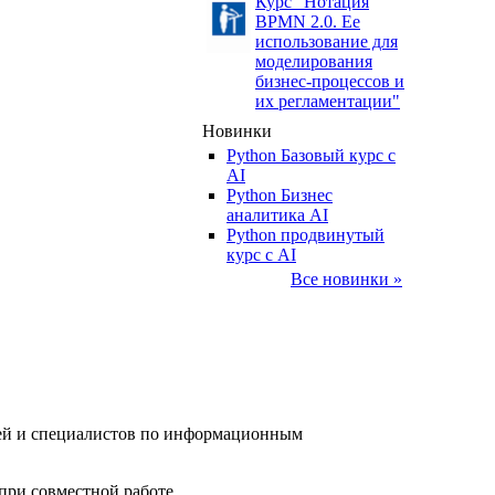
Курс "Нотация
BPMN 2.0. Ее
использование для
моделирования
бизнес-процессов и
их регламентации"
Новинки
Python Базовый курс c
AI
Python Бизнес
аналитика AI
Python продвинутый
курс с AI
Все новинки »
елей и специалистов по информационным
при совместной работе.