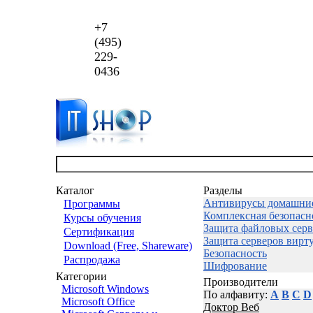
+7
(495)
229-
0436
Каталог
Разделы
Антивирусы домашни
Программы
Комплексная безопасн
Курсы обучения
Защита файловых серв
Сертификация
Защита серверов вирт
Download (Free, Shareware)
Безопасность
Распродажа
Шифрование
Категории
Производители
Microsoft Windows
По алфавиту:
A
B
C
D
Microsoft Office
Доктор Веб