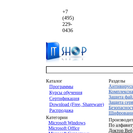
+7
(495)
229-
0436
Каталог
Разделы
Антивирус
Программы
Комплексна
Курсы обучения
Защита фай
Сертификация
Защита сер
Download (Free, Shareware)
Безопаснос
Распродажа
Шифровани
Категории
Производит
Microsoft Windows
По алфавит
Microsoft Office
Доктор Веб