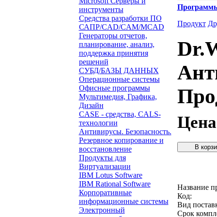
Microsoft Серверы и
Программ
инструменты
Средства разработки ПО
Продукт
Др
САПР/CAD/CAM/MCAD
Генераторы отчетов,
Dr.W
планирование, анализ,
поддержка принятия
решений
Ант
СУБД/БАЗЫ ДАННЫХ
Операционные системы
Офисные программы
Про
Мультимедия, Графика,
Дизайн
CASE - средства, CALS-
Цена
технологии
Антивирусы. Безопасность.
Резервное копирование и
восстановление
Продукты для
Звонок с 
Виртуализации
IBM Lotus Software
IBM Rational Software
Название п
Корпоративные
Код:
информационные системы
Вид постав
Электронный
Срок компл