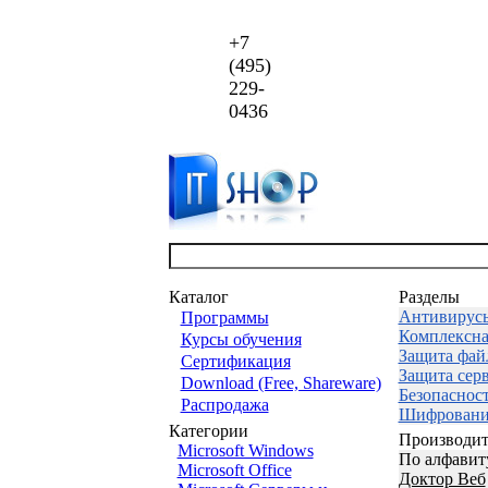
+7
(495)
229-
0436
Каталог
Разделы
Антивирус
Программы
Комплексна
Курсы обучения
Защита фай
Сертификация
Защита сер
Download (Free, Shareware)
Безопаснос
Распродажа
Шифровани
Категории
Производит
Microsoft Windows
По алфавит
Microsoft Office
Доктор Веб