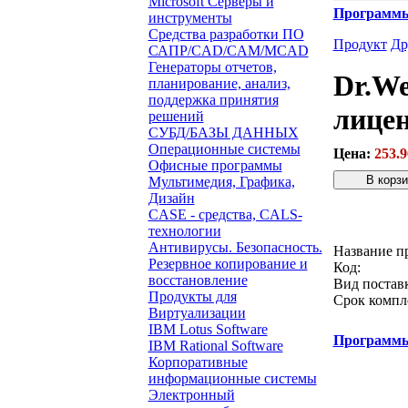
Microsoft Серверы и
Программ
инструменты
Средства разработки ПО
Продукт
Др
САПР/CAD/CAM/MCAD
Генераторы отчетов,
Dr.We
планирование, анализ,
поддержка принятия
лицен
решений
СУБД/БАЗЫ ДАННЫХ
Операционные системы
Цена:
253.9
Офисные программы
Мультимедия, Графика,
Дизайн
Звонок с 
CASE - средства, CALS-
технологии
Антивирусы. Безопасность.
Название п
Резервное копирование и
Код:
восстановление
Вид постав
Продукты для
Срок компл
Виртуализации
IBM Lotus Software
Программ
IBM Rational Software
Корпоративные
информационные системы
Электронный