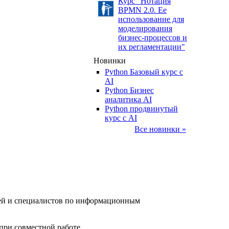
Курс "Нотация
BPMN 2.0. Ее
использование для
моделирования
бизнес-процессов и
их регламентации"
Новинки
Python Базовый курс c
AI
Python Бизнес
аналитика AI
Python продвинутый
курс с AI
Все новинки »
елей и специалистов по информационным
при совместной работе.