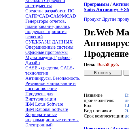
Microsoft Серверы и
Программы
/
Антивир
инструменты
Suite: Антивирус + 
Средства разработки ПО
САПР/CAD/CAM/MCAD
Продукт
Другие прод
Генераторы отчетов,
планирование, анализ,
Dr.Web Mai
поддержка принятия
решений
Антивирус 
СУБД/БАЗЫ ДАННЫХ
Операционные системы
Продление
Офисные программы
Мультимедия, Графика,
Дизайн
Цена:
165.58 руб.
CASE - средства, CALS-
технологии
Антивирусы. Безопасность.
Резервное копирование и
Звонок с сайта
К
восстановление
Продукты для
Название
D
Виртуализации
производителя:
л
IBM Lotus Software
Код:
L
IBM Rational Software
Вид поставки:
Э
Корпоративные
Срок комплектации:
до
информационные системы
Электронный
Программы
/
Антивир