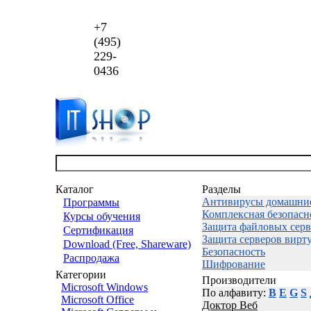
+7
(495)
229-
0436
Каталог
Разделы
Антивирусы домашни
Программы
Комплексная безопасн
Курсы обучения
Защита файловых серв
Сертификация
Защита серверов вирт
Download (Free, Shareware)
Безопасность
Распродажа
Шифрование
Категории
Производители
Microsoft Windows
По алфавиту:
B
E
G
S
Microsoft Office
Доктор Веб