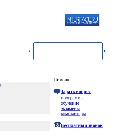
119334,
г.
Москва,
dmin@itshop.ru
ул.
Бардина,
д. 4,
корп. 3
Вход
Помощь
а
Задать вопрос
программы
обучение
экзамены
компьютеры
Бесплатный звонок