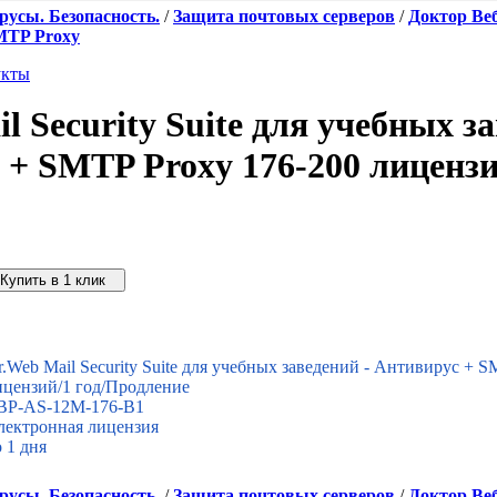
усы. Безопасность.
/
Защита почтовых серверов
/
Доктор Ве
SMTP Proxy
укты
l Security Suite для учебных за
+ SMTP Proxy 176-200 лицензий
упить дешевле
r.Web Mail Security Suite для учебных заведений - Антивирус + 
ицензий/1 год/Продление
BP-AS-12M-176-B1
лектронная лицензия
 1 дня
усы. Безопасность.
/
Защита почтовых серверов
/
Доктор Ве