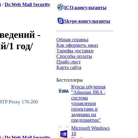
б
/
Dr.Web Mail Security
ICQ-консультанты
Skype-консультанты
ведений -
Общая справка
/1 год/
Как оформить заказ
Тарифы доставки
Способы оплаты
Прайс-лист
Карта сайта
Бестселлеры
Курсы обучения
"Atlassian JIRA -
система
SMTP Proxy 176-200
управления
проектами и
задачами на
предприятии"
Microsoft Windows
10
б
/
Dr.Web Mail Security