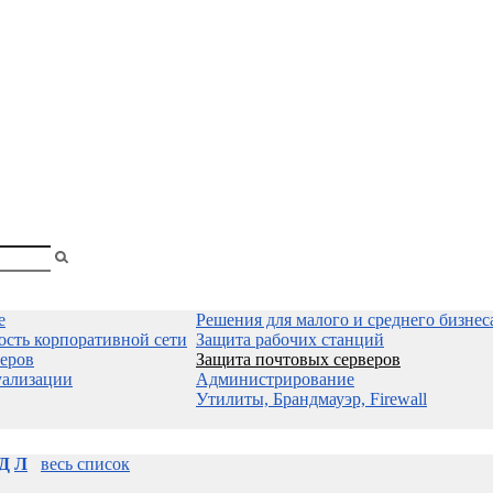
shopa
Вы
смотрели
е
Решения для малого и среднего бизнес
ость корпоративной сети
Защита рабочих станций
еров
Защита почтовых серверов
уализации
Администрирование
Утилиты, Брандмауэр, Firewall
Д
Л
весь список