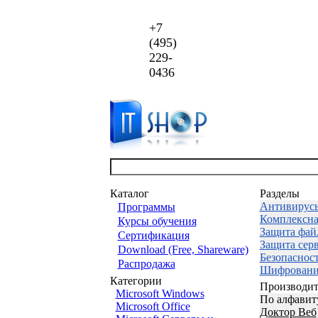
+7
(495)
229-
0436
Каталог
Разделы
Антивирус
Программы
Комплексна
Курсы обучения
Защита фай
Сертификация
Защита сер
Download (Free, Shareware)
Безопаснос
Распродажа
Шифровани
Категории
Производит
Microsoft Windows
По алфавит
Microsoft Office
Доктор Веб