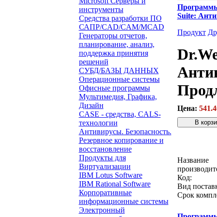
Microsoft Серверы и
Программ
инструменты
Suite: Ант
Средства разработки ПО
САПР/CAD/CAM/MCAD
Продукт
Др
Генераторы отчетов,
планирование, анализ,
Dr.We
поддержка принятия
решений
Антив
СУБД/БАЗЫ ДАННЫХ
Операционные системы
Прод
Офисные программы
Мультимедия, Графика,
Дизайн
Цена:
541.4
CASE - средства, CALS-
технологии
Антивирусы. Безопасность.
Резервное копирование и
Звонок с 
восстановление
Продукты для
Название
Виртуализации
производит
IBM Lotus Software
Код:
IBM Rational Software
Вид постав
Корпоративные
Срок компл
информационные системы
Электронный
Программ