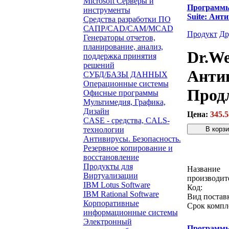
Microsoft Серверы и
Программ
инструменты
Suite: Ант
Средства разработки ПО
САПР/CAD/CAM/MCAD
Продукт
Др
Генераторы отчетов,
планирование, анализ,
Dr.We
поддержка принятия
решений
Антив
СУБД/БАЗЫ ДАННЫХ
Операционные системы
Прод
Офисные программы
Мультимедия, Графика,
Дизайн
Цена:
345.5
CASE - средства, CALS-
технологии
Антивирусы. Безопасность.
Резервное копирование и
Звонок с 
восстановление
Продукты для
Название
Виртуализации
производит
IBM Lotus Software
Код:
IBM Rational Software
Вид постав
Корпоративные
Срок компл
информационные системы
Электронный
Программ