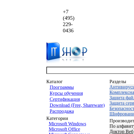
+7
(495)
229-
0436
Каталог
Разделы
Антивирус
Программы
Комплексна
Курсы обучения
Защита фай
Сертификация
Защита сер
Download (Free, Shareware)
Безопаснос
Распродажа
Шифровани
Категории
Производит
Microsoft Windows
По алфавит
Microsoft Office
Доктор Веб