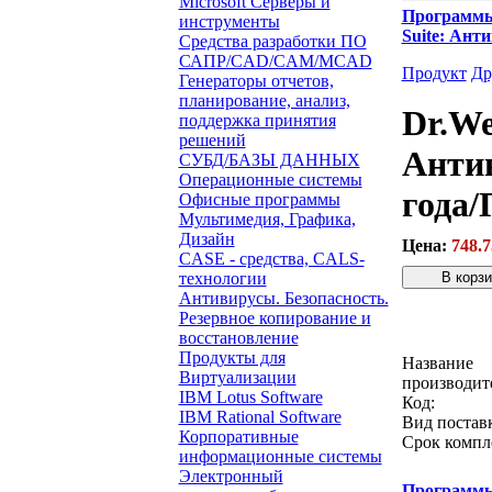
Microsoft Серверы и
Программ
инструменты
Suite: Ант
Средства разработки ПО
САПР/CAD/CAM/MCAD
Продукт
Др
Генераторы отчетов,
планирование, анализ,
Dr.We
поддержка принятия
решений
Антив
СУБД/БАЗЫ ДАННЫХ
Операционные системы
года/
Офисные программы
Мультимедия, Графика,
Дизайн
Цена:
748.7
CASE - средства, CALS-
технологии
Антивирусы. Безопасность.
Резервное копирование и
Звонок с 
восстановление
Продукты для
Название
Виртуализации
производит
IBM Lotus Software
Код:
IBM Rational Software
Вид постав
Корпоративные
Срок компл
информационные системы
Электронный
Программ