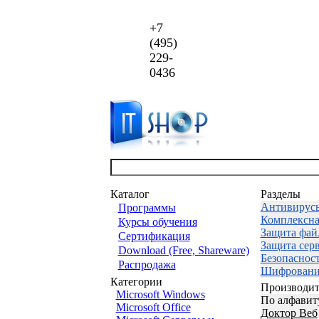
+7
(495)
229-
0436
Каталог
Разделы
Антивирус
Программы
Комплексна
Курсы обучения
Защита фай
Сертификация
Защита сер
Download (Free, Shareware)
Безопаснос
Распродажа
Шифровани
Категории
Производит
Microsoft Windows
По алфавит
Microsoft Office
Доктор Веб