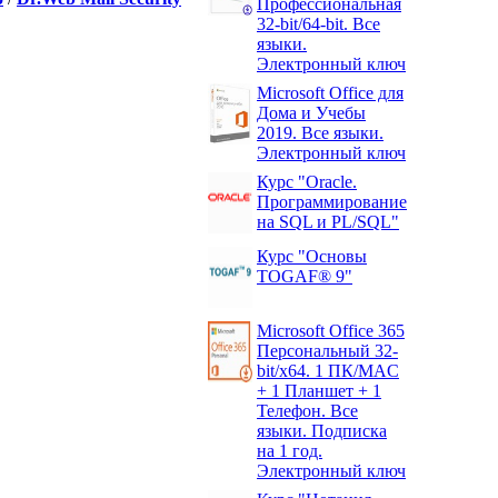
Профессиональная
32-bit/64-bit. Все
языки.
Электронный ключ
Microsoft Office для
Дома и Учебы
2019. Все языки.
Электронный ключ
Курс "Oracle.
Программирование
на SQL и PL/SQL"
Курс "Основы
TOGAF® 9"
Microsoft Office 365
Персональный 32-
bit/x64. 1 ПК/MAC
+ 1 Планшет + 1
Телефон. Все
языки. Подписка
на 1 год.
Электронный ключ