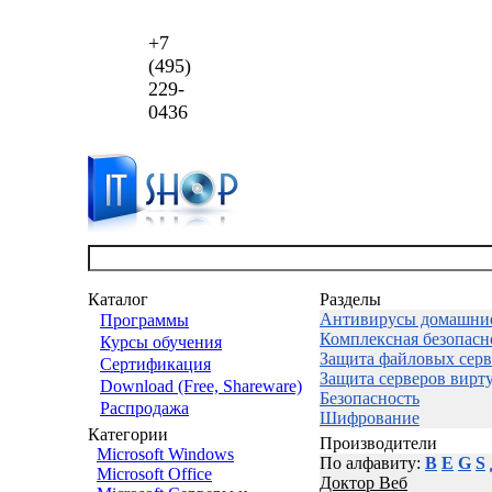
+7
(495)
229-
0436
Каталог
Разделы
Антивирусы домашни
Программы
Комплексная безопасн
Курсы обучения
Защита файловых серв
Сертификация
Защита серверов вирт
Download (Free, Shareware)
Безопасность
Распродажа
Шифрование
Категории
Производители
Microsoft Windows
По алфавиту:
B
E
G
S
Microsoft Office
Доктор Веб