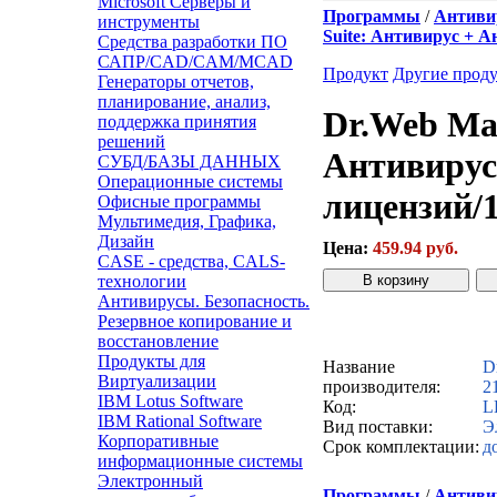
Microsoft Серверы и
Программы
/
Антивир
инструменты
Suite: Антивирус + 
Средства разработки ПО
САПР/CAD/CAM/MCAD
Продукт
Другие прод
Генераторы отчетов,
планирование, анализ,
Dr.Web Mai
поддержка принятия
решений
Антивирус
СУБД/БАЗЫ ДАННЫХ
Операционные системы
лицензий/1
Офисные программы
Мультимедия, Графика,
Дизайн
Цена:
459.94 руб.
CASE - средства, CALS-
технологии
Антивирусы. Безопасность.
Резервное копирование и
Звонок с сайта
К
восстановление
Продукты для
Название
D
Виртуализации
производителя:
2
IBM Lotus Software
Код:
L
IBM Rational Software
Вид поставки:
Э
Корпоративные
Срок комплектации:
д
информационные системы
Электронный
Программы
/
Антивир