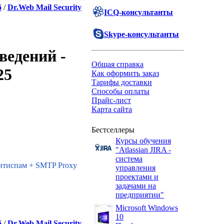
б
/
Dr.Web Mail Security
ICQ-консультанты
Skype-консультанты
ведений -
Общая справка
25
Как оформить заказ
Тарифы доставки
Способы оплаты
Прайс-лист
Карта сайта
Бестселлеры
Курсы обучения
"Atlassian JIRA -
система
 Антиспам + SMTP Proxy
управления
проектами и
задачами на
предприятии"
Microsoft Windows
10
б
/
Dr.Web Mail Security