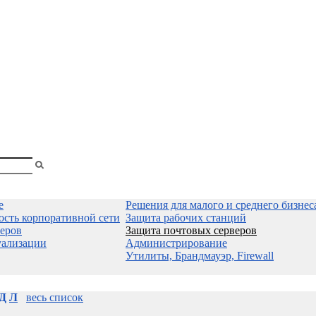
shopa
Вы
смотрели
е
Решения для малого и среднего бизнес
ость корпоративной сети
Защита рабочих станций
еров
Защита почтовых серверов
уализации
Администрирование
Утилиты, Брандмауэр, Firewall
Д
Л
весь список