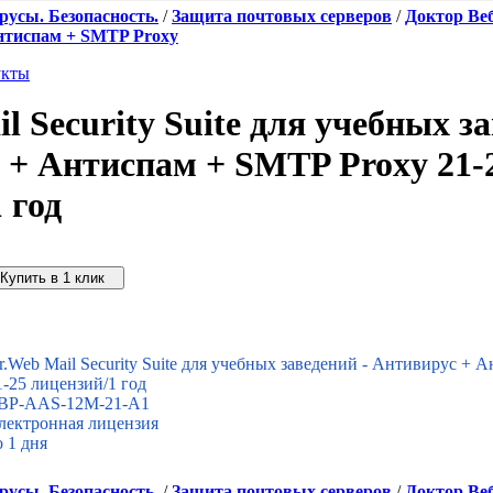
усы. Безопасность.
/
Защита почтовых серверов
/
Доктор Ве
Антиспам + SMTP Proxy
укты
l Security Suite для учебных за
 + Антиспам + SMTP Proxy 21-
 год
упить дешевле
r.Web Mail Security Suite для учебных заведений - Антивирус +
1-25 лицензий/1 год
BP-AAS-12M-21-A1
лектронная лицензия
о 1 дня
усы. Безопасность.
/
Защита почтовых серверов
/
Доктор Ве