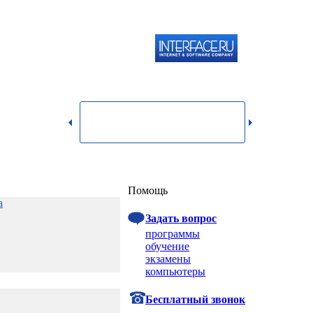
119334,
г.
Москва,
dmin@itshop.ru
ул.
Бардина,
д. 4,
корп. 3
Вход
Помощь
а
Задать вопрос
программы
обучение
экзамены
компьютеры
Бесплатный звонок