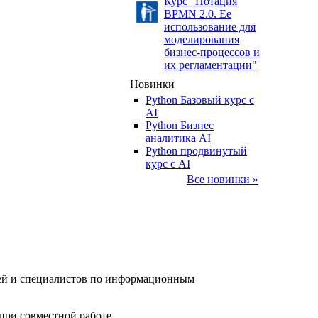
Курс "Нотация
BPMN 2.0. Ее
использование для
моделирования
бизнес-процессов и
их регламентации"
Новинки
Python Базовый курс c
AI
Python Бизнес
аналитика AI
Python продвинутый
курс с AI
Все новинки »
елей и специалистов по информационным
при совместной работе.