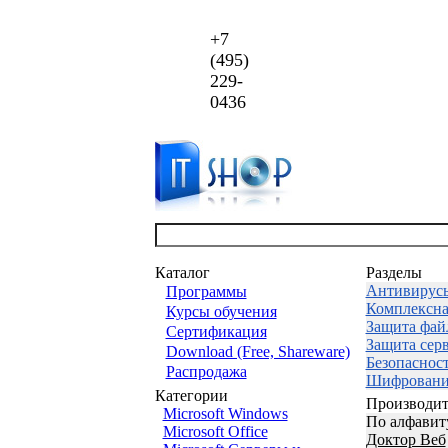
+7
(495)
229-
0436
Каталог
Разделы
Антивирус
Программы
Комплексна
Курсы обучения
Защита фай
Сертификация
Защита сер
Download (Free, Shareware)
Безопаснос
Распродажа
Шифровани
Категории
Производит
Microsoft Windows
По алфавит
Microsoft Office
Доктор Веб