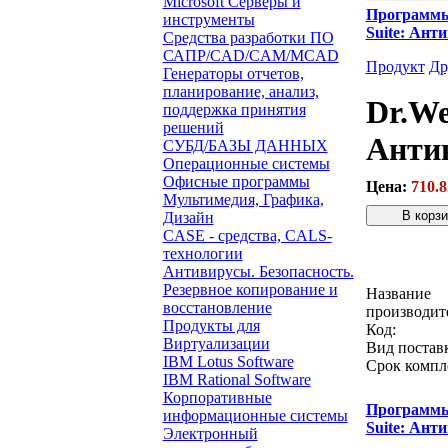
Microsoft Серверы и
Программ
инструменты
Suite: Ант
Средства разработки ПО
САПР/CAD/CAM/MCAD
Продукт
Др
Генераторы отчетов,
планирование, анализ,
Dr.We
поддержка принятия
решений
Антив
СУБД/БАЗЫ ДАННЫХ
Операционные системы
Офисные программы
Цена:
710.8
Мультимедия, Графика,
Дизайн
CASE - средства, CALS-
Звонок с 
технологии
Антивирусы. Безопасность.
Резервное копирование и
Название
восстановление
производит
Продукты для
Код:
Виртуализации
Вид постав
IBM Lotus Software
Срок компл
IBM Rational Software
Корпоративные
Программ
информационные системы
Suite: Ант
Электронный