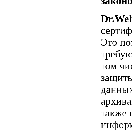
законо
Dr.Web
сертиф
Это по
требую
том чи
защит
данных
архива
также 
информ