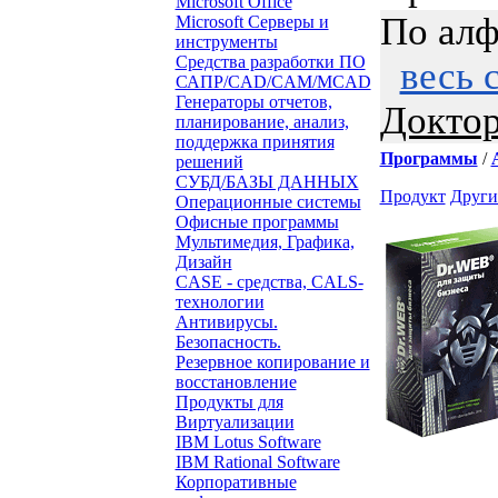
Microsoft Office
По алф
Microsoft Серверы и
инструменты
Средства разработки ПО
весь 
САПР/CAD/CAM/MCAD
Генераторы отчетов,
Доктор
планирование, анализ,
поддержка принятия
Программы
/
решений
СУБД/БАЗЫ ДАННЫХ
Продукт
Други
Операционные системы
Офисные программы
Мультимедия, Графика,
Дизайн
CASE - средства, CALS-
технологии
Антивирусы.
Безопасность.
Резервное копирование и
восстановление
Продукты для
Виртуализации
IBM Lotus Software
IBM Rational Software
Корпоративные