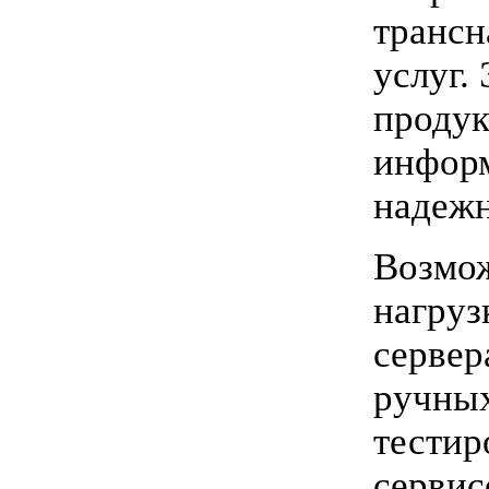
трансн
услуг.
продук
информ
надежн
Возмож
нагруз
сервер
ручных
тестир
сервис