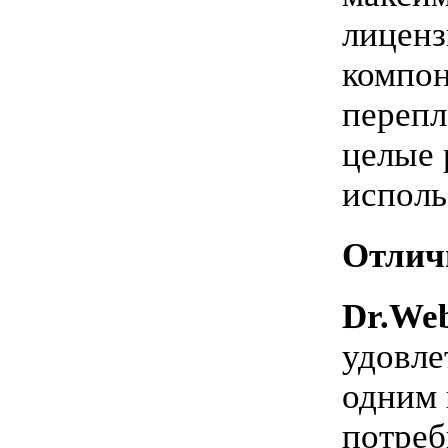
лиценз
компон
перепл
целые 
исполь
Отлич
Dr.Web
удовле
одним 
потреб