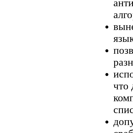
ант
алг
выне
язы
позв
разн
испо
что
комп
спи
доп