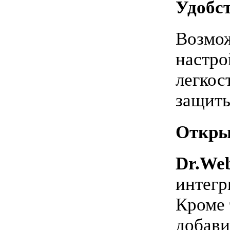
Удобс
Возмож
настро
легкос
защиты
Откры
Dr.Web
интегр
Кроме 
добави