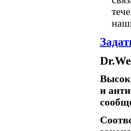
тече
наш
Задат
Dr.We
Высок
и ант
сообщ
Соотве