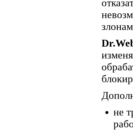
отказа
невозм
злонам
Dr.Web
изменя
обраба
блокир
Дополн
не т
рабо