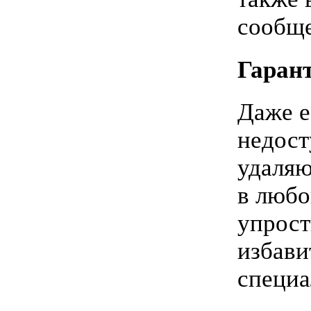
сообщ
Гаран
Даже е
недост
удаляю
в любо
упрост
избави
специа