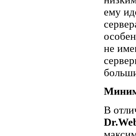
ему ид
сервер
особен
не име
сервер
больши
Миним
В отли
Dr.Web
максим