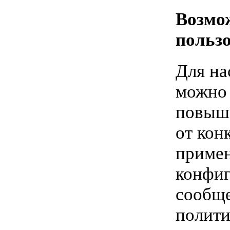
Возмож
польз
Для н
можно 
повыша
от кон
примен
конфиг
сообще
полити