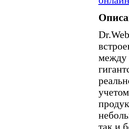
онлайн
Описа
Dr.Web
встрое
между 
гигант
реальн
учетом
продук
неболь
так и 