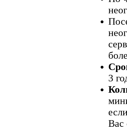
нео
Пос
нео
серв
боле
Сро
3 го
Кол
мини
если
Вас 