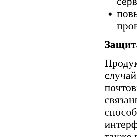
серв
пов
про
Защит
Продук
случай
почтов
связан
способ
интерф
также 