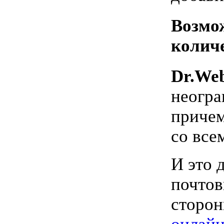
Возмо
колич
Dr.Web
неогра
причем
со вс
И это 
почтов
сторон