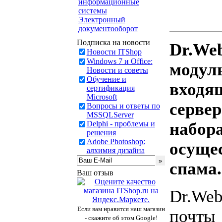
информационные
системы
Электронный
документооборот
Подписка на новости
Dr.Web
Новости ITShop
Windows 7 и Office:
модул
Новости и советы
Обучение и
входя
сертификация
Microsoft
сервер
Вопросы и ответы по
MSSQLServer
Delphi - проблемы и
набор
решения
Adobe Photoshop:
осуще
алхимия дизайна
спама.
Ваш отзыв
Dr.Web
Если вам нравится наш магазин
почты
- скажите об этом Google!