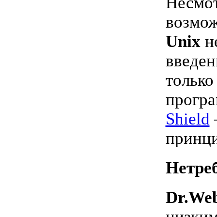
Несмот
возмо
Unix
не
введен
только
програ
Shield
принци
Нетреб
Dr.Web
низким