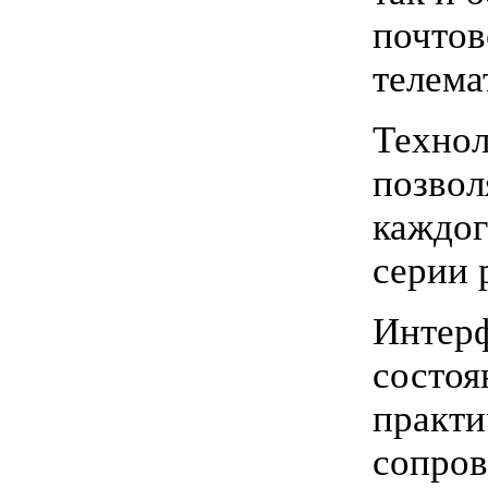
почтов
телема
Технол
позвол
каждог
серии 
Интерф
состоя
практи
сопров