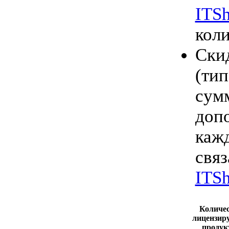
ITSh
коли
Ски
(ти
сум
доп
каж
свя
ITSh
Количе
лицензир
продук