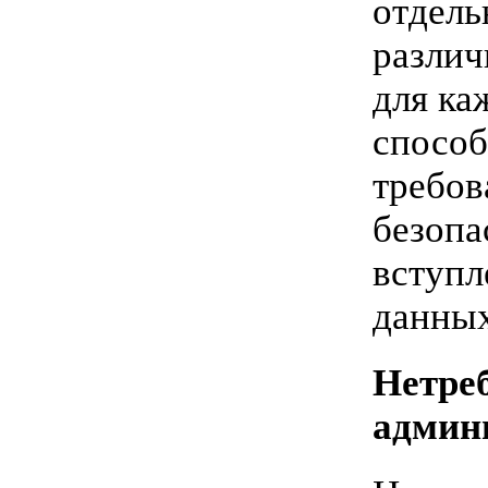
отдель
различ
для ка
способ
требов
безопа
вступл
данных
Нетре
админ