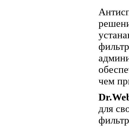
Антисп
решени
устана
фильтр
админи
обеспе
чем пр
Dr.Web
для св
фильтр