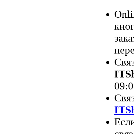
Onli
кноп
зака
пере
Связ
ITS
09:0
Связ
ITS
Есл
связ