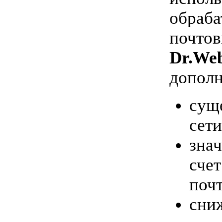
обраба
почтов
Dr.Web
дополн
сущ
сети
знач
сче
поч
сни