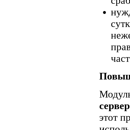
сра
нужд
сут
неж
прав
час
Повыш
Модуль
сервер
этот п
исполь