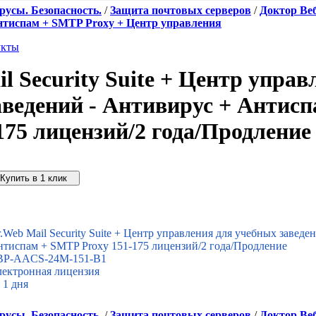
усы. Безопасность.
/
Защита почтовых серверов
/
Доктор Ве
Антиспам + SMTP Proxy + Центр управления
укты
l Security Suite + Центр управ
аведений - Антивирус + Антис
175 лицензий/2 года/Продление
упить дешевле
.Web Mail Security Suite + Центр управления для учебных заведе
тиспам + SMTP Proxy 151-175 лицензий/2 года/Продление
BP-AACS-24M-151-B1
ектронная лицензия
 1 дня
усы. Безопасность.
/
Защита почтовых серверов
/
Доктор Ве