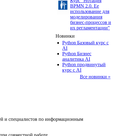
Курс "Нотация
BPMN 2.0. Ее
использование для
моделирования
бизнес-процессов и
их регламентации"
Новинки
Python Базовый курс c
AI
Python Бизнес
аналитика AI
Python продвинутый
курс с AI
Все новинки »
елей и специалистов по информационным
при совместной работе.