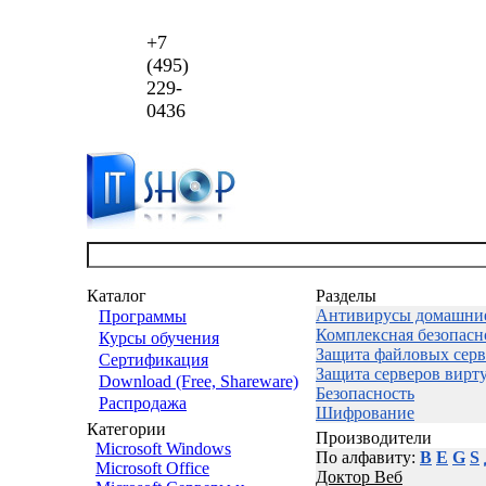
+7
(495)
229-
0436
Каталог
Разделы
Антивирусы домашни
Программы
Комплексная безопасн
Курсы обучения
Защита файловых серв
Сертификация
Защита серверов вирт
Download (Free, Shareware)
Безопасность
Распродажа
Шифрование
Категории
Производители
Microsoft Windows
По алфавиту:
B
E
G
S
Microsoft Office
Доктор Веб