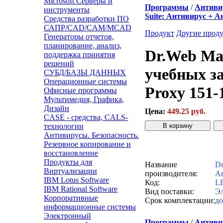
Microsoft Серверы и
Программы
/
Антивир
инструменты
Suite: Антивирус + 
Средства разработки ПО
САПР/CAD/CAM/MCAD
Продукт
Другие прод
Генераторы отчетов,
планирование, анализ,
Dr.Web Mai
поддержка принятия
решений
учебных з
СУБД/БАЗЫ ДАННЫХ
Операционные системы
Proxy 151-
Офисные программы
Мультимедия, Графика,
Дизайн
Цена:
449.25 руб.
CASE - средства, CALS-
технологии
Антивирусы. Безопасность.
Резервное копирование и
Звонок с сайта
К
восстановление
Продукты для
Название
Dr
Виртуализации
производителя:
Ан
IBM Lotus Software
Код:
L
IBM Rational Software
Вид поставки:
Эл
Корпоративные
Срок комплектации:
до
информационные системы
Электронный
Программы
/
Антивир