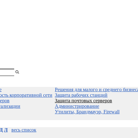
shopa
Вы
смотрели
е
Решения для малого и среднего бизнес
ость корпоративной сети
Защита рабочих станций
еров
Защита почтовых серверов
уализации
Администрирование
Утилиты, Брандмауэр, Firewall
Д
Л
весь список