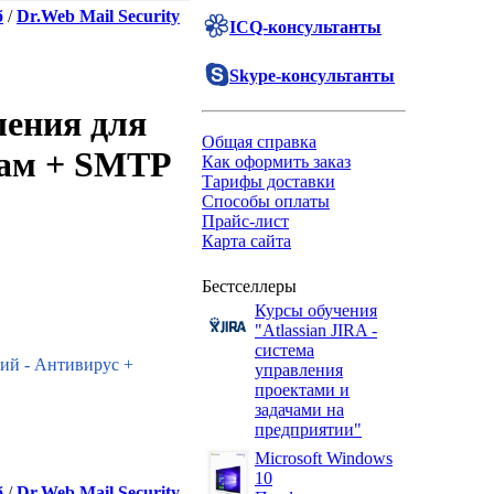
б
/
Dr.Web Mail Security
ICQ-консультанты
Skype-консультанты
ления для
Общая справка
пам + SMTP
Как оформить заказ
Тарифы доставки
Способы оплаты
Прайс-лист
Карта сайта
Бестселлеры
Курсы обучения
"Atlassian JIRA -
система
ний - Антивирус +
управления
проектами и
задачами на
предприятии"
Microsoft Windows
10
б
/
Dr.Web Mail Security