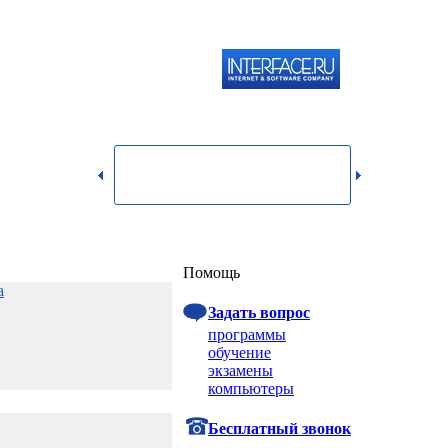
119334,
г.
Москва,
dmin@itshop.ru
ул.
Бардина,
д. 4,
корп. 3
Вход
Помощь
а
Задать вопрос
программы
обучение
экзамены
компьютеры
Бесплатный звонок