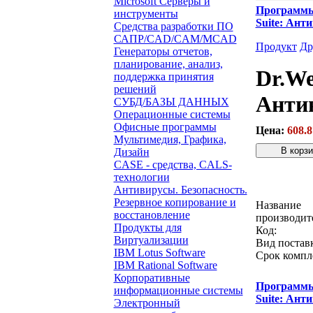
Microsoft Серверы и
Программ
инструменты
Suite: Ант
Средства разработки ПО
САПР/CAD/CAM/MCAD
Продукт
Др
Генераторы отчетов,
планирование, анализ,
Dr.We
поддержка принятия
решений
Антив
СУБД/БАЗЫ ДАННЫХ
Операционные системы
Офисные программы
Цена:
608.8
Мультимедия, Графика,
Дизайн
CASE - средства, CALS-
Звонок с 
технологии
Антивирусы. Безопасность.
Резервное копирование и
Название
восстановление
производит
Продукты для
Код:
Виртуализации
Вид постав
IBM Lotus Software
Срок компл
IBM Rational Software
Корпоративные
Программ
информационные системы
Suite: Ант
Электронный