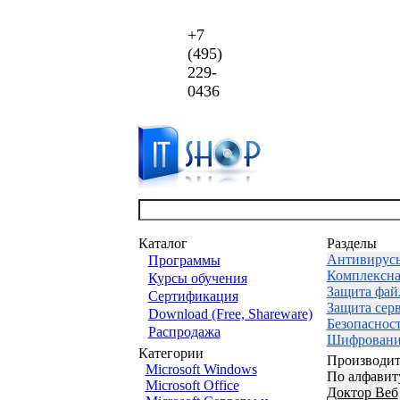
+7
(495)
229-
0436
Каталог
Разделы
Антивирус
Программы
Комплексна
Курсы обучения
Защита фай
Сертификация
Защита сер
Download (Free, Shareware)
Безопаснос
Распродажа
Шифровани
Категории
Производит
Microsoft Windows
По алфавит
Microsoft Office
Доктор Веб