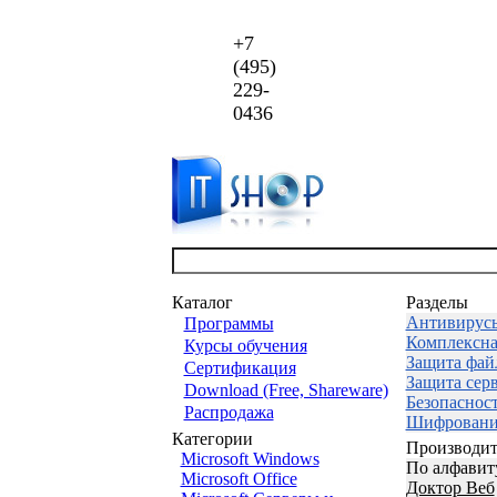
+7
(495)
229-
0436
Каталог
Разделы
Антивирус
Программы
Комплексна
Курсы обучения
Защита фай
Сертификация
Защита сер
Download (Free, Shareware)
Безопаснос
Распродажа
Шифровани
Категории
Производит
Microsoft Windows
По алфавит
Microsoft Office
Доктор Веб