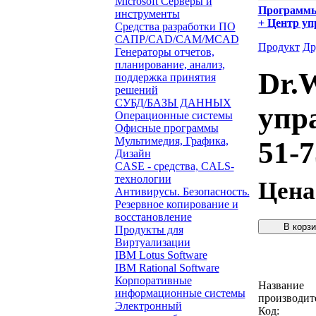
Microsoft Серверы и
Программ
инструменты
+ Центр уп
Средства разработки ПО
САПР/CAD/CAM/MCAD
Продукт
Др
Генераторы отчетов,
планирование, анализ,
Dr.W
поддержка принятия
решений
СУБД/БАЗЫ ДАННЫХ
упр
Операционные системы
Офисные программы
Мультимедия, Графика,
51-
Дизайн
CASE - средства, CALS-
технологии
Цена
Антивирусы. Безопасность.
Резервное копирование и
восстановление
Продукты для
Виртуализации
Звонок с 
IBM Lotus Software
IBM Rational Software
Корпоративные
Название
информационные системы
производит
Электронный
Код: