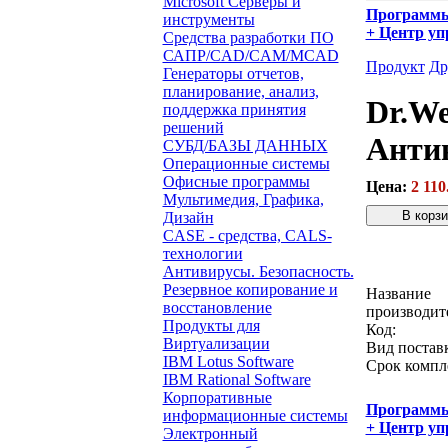
Microsoft Серверы и
Программ
инструменты
+ Центр уп
Средства разработки ПО
САПР/CAD/CAM/MCAD
Продукт
Др
Генераторы отчетов,
планирование, анализ,
Dr.We
поддержка принятия
решений
Антив
СУБД/БАЗЫ ДАННЫХ
Операционные системы
Офисные программы
Цена:
2 110
Мультимедия, Графика,
Дизайн
CASE - средства, CALS-
Звонок с 
технологии
Антивирусы. Безопасность.
Резервное копирование и
Название
восстановление
производит
Продукты для
Код:
Виртуализации
Вид постав
IBM Lotus Software
Срок компл
IBM Rational Software
Корпоративные
Программ
информационные системы
+ Центр уп
Электронный