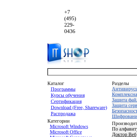
+7
(495)
229-
0436
Каталог
Разделы
Антивирус
Программы
Комплексна
Курсы обучения
Защита фай
Сертификация
Защита сер
Download (Free, Shareware)
Безопаснос
Распродажа
Шифровани
Категории
Производит
Microsoft Windows
По алфавит
Microsoft Office
Доктор Веб