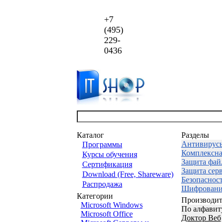
+7
(495)
229-
0436
Каталог
Разделы
Антивирус
Программы
Комплексна
Курсы обучения
Защита фай
Сертификация
Защита сер
Download (Free, Shareware)
Безопаснос
Распродажа
Шифровани
Категории
Производит
Microsoft Windows
По алфавит
Microsoft Office
Доктор Веб