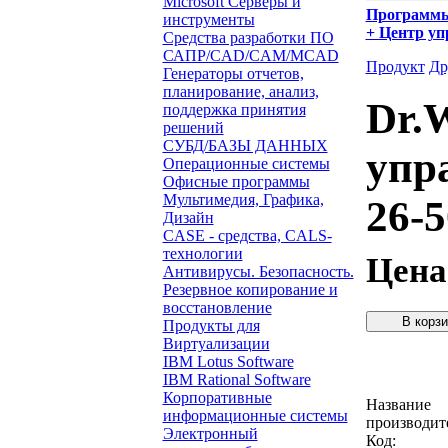
Microsoft Серверы и
Программ
инструменты
+ Центр уп
Средства разработки ПО
САПР/CAD/CAM/MCAD
Продукт
Др
Генераторы отчетов,
планирование, анализ,
Dr.W
поддержка принятия
решений
СУБД/БАЗЫ ДАННЫХ
упр
Операционные системы
Офисные программы
Мультимедия, Графика,
26-
Дизайн
CASE - средства, CALS-
технологии
Цена
Антивирусы. Безопасность.
Резервное копирование и
восстановление
Продукты для
Виртуализации
Звонок с 
IBM Lotus Software
IBM Rational Software
Корпоративные
Название
информационные системы
производит
Электронный
Код: