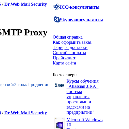
б
/
Dr.Web Mail Security
ICQ-консультанты
Skype-консультанты
 SMTP Proxy
Общая справка
Как оформить заказ
Тарифы доставки
Способы оплаты
Прайс-лист
Карта сайта
Бестселлеры
Курсы обучения
ицензий/2 года/Продление
"Atlassian JIRA -
система
управления
проектами и
задачами на
предприятии"
б
/
Dr.Web Mail Security
Microsoft Windows
10