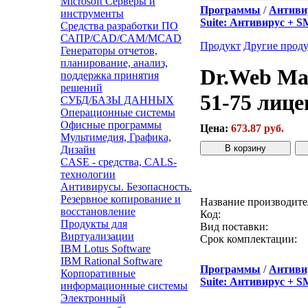
Microsoft Серверы и
Программы
/
Антивир
инструменты
Suite: Антивирус + 
Средства разработки ПО
САПР/CAD/CAM/MCAD
Продукт
Другие прод
Генераторы отчетов,
планирование, анализ,
Dr.Web Mai
поддержка принятия
решений
51-75 лице
СУБД/БАЗЫ ДАННЫХ
Операционные системы
Офисные программы
Цена:
673.87 руб.
Мультимедия, Графика,
Дизайн
CASE - средства, CALS-
Звонок с сайта
К
технологии
Антивирусы. Безопасность.
Резервное копирование и
Название производите
восстановление
Код:
Продукты для
Вид поставки:
Виртуализации
Срок комплектации:
IBM Lotus Software
IBM Rational Software
Программы
/
Антивир
Корпоративные
Suite: Антивирус + 
информационные системы
Электронный