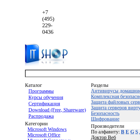
+7
(495)
229-
0436
Каталог
Разделы
Антивирусы домашни
Программы
Комплексная безопасн
Курсы обучения
Защита файловых серв
Сертификация
Защита серверов вирт
Download (Free, Shareware)
Безопасность
Распродажа
Шифрование
Категории
Производители
Microsoft Windows
По алфавиту:
B
E
G
S
Microsoft Office
Доктор Веб