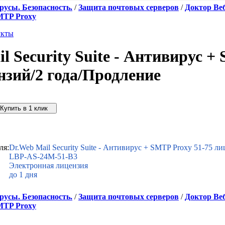
усы. Безопасность.
/
Защита почтовых серверов
/
Доктор Ве
SMTP Proxy
укты
l Security Suite - Антивирус +
нзий/2 года/Продление
упить дешевле
ля:
Dr.Web Mail Security Suite - Антивирус + SMTP Proxy 51-75 л
LBP-AS-24M-51-B3
Электронная лицензия
до 1 дня
усы. Безопасность.
/
Защита почтовых серверов
/
Доктор Ве
SMTP Proxy