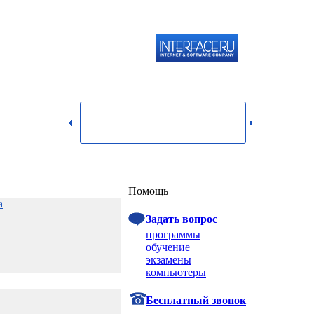
119334,
г.
Москва,
dmin@itshop.ru
ул.
Бардина,
д. 4,
корп. 3
Вход
Помощь
а
Задать вопрос
программы
обучение
экзамены
компьютеры
Бесплатный звонок