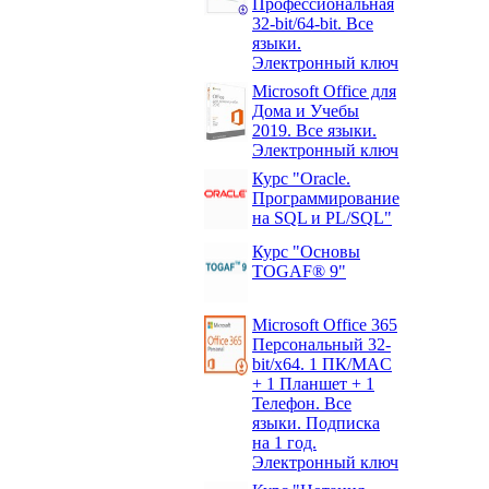
Профессиональная
32-bit/64-bit. Все
языки.
Электронный ключ
Microsoft Office для
Дома и Учебы
2019. Все языки.
Электронный ключ
Курс "Oracle.
Программирование
на SQL и PL/SQL"
Курс "Основы
TOGAF® 9"
Microsoft Office 365
Персональный 32-
bit/x64. 1 ПК/MAC
+ 1 Планшет + 1
Телефон. Все
языки. Подписка
на 1 год.
Электронный ключ