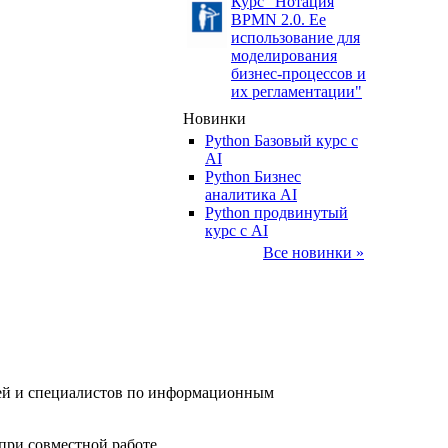
Курс "Нотация
BPMN 2.0. Ее
использование для
моделирования
бизнес-процессов и
их регламентации"
Новинки
Python Базовый курс c
AI
Python Бизнес
аналитика AI
Python продвинутый
курс с AI
Все новинки »
елей и специалистов по информационным
при совместной работе.