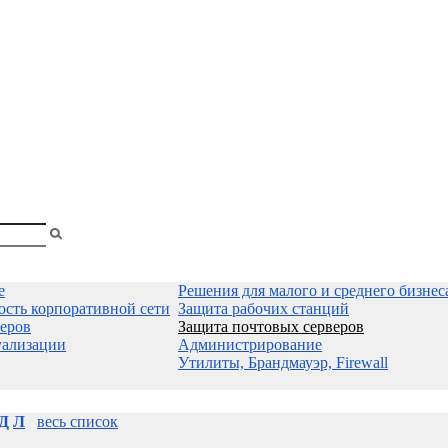
shopa
Вы
смотрели
е
Решения для малого и среднего бизнес
ость корпоративной сети
Защита рабочих станций
еров
Защита почтовых серверов
уализации
Администрирование
Утилиты, Брандмауэр, Firewall
Д
Л
весь список