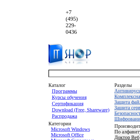
+7
(495)
229-
0436
Каталог
Разделы
Антивирус
Программы
Комплексна
Курсы обучения
Защита фай
Сертификация
Защита сер
Download (Free, Shareware)
Безопаснос
Распродажа
Шифровани
Категории
Производит
Microsoft Windows
По алфавит
Microsoft Office
Доктор Веб