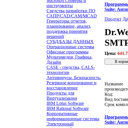
Microsoft Серверы и
Программ
инструменты
Suite: Ант
Средства разработки ПО
САПР/CAD/CAM/MCAD
Продукт
Др
Генераторы отчетов,
планирование, анализ,
Dr.We
поддержка принятия
решений
SMTP 
СУБД/БАЗЫ ДАННЫХ
Операционные системы
Офисные программы
Цена:
641.7
Мультимедия, Графика,
Дизайн
CASE - средства, CALS-
Звонок с 
технологии
Антивирусы. Безопасность.
Резервное копирование и
Название
восстановление
производит
Продукты для
Код:
Виртуализации
Вид постав
IBM Lotus Software
Срок компл
IBM Rational Software
Корпоративные
Программ
информационные системы
Suite: Ант
Электронный