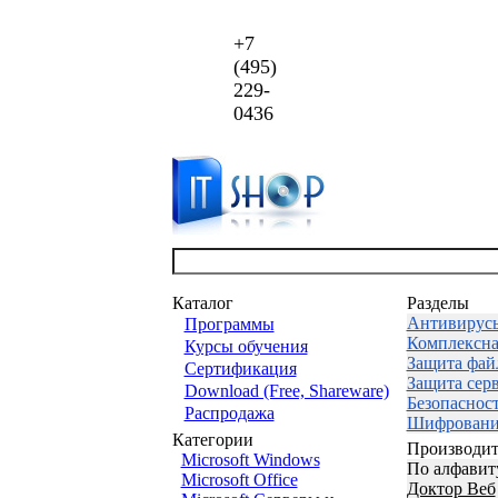
+7
(495)
229-
0436
Каталог
Разделы
Антивирус
Программы
Комплексна
Курсы обучения
Защита фай
Сертификация
Защита сер
Download (Free, Shareware)
Безопаснос
Распродажа
Шифровани
Категории
Производит
Microsoft Windows
По алфавит
Microsoft Office
Доктор Веб