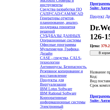
Microsoft Серверы и
Программ
инструменты
Suite: Ант
Средства разработки ПО
САПР/CAD/CAM/MCAD
Продукт
Др
Генераторы отчетов,
планирование, анализ,
Dr.We
поддержка принятия
решений
126-1
СУБД/БАЗЫ ДАННЫХ
Операционные системы
Офисные программы
Цена:
379.2
Мультимедия, Графика,
Дизайн
CASE - средства, CALS-
Звонок с 
технологии
Антивирусы. Безопасность.
Резервное копирование и
Название п
восстановление
Код:
Продукты для
Вид постав
Виртуализации
Срок компл
IBM Lotus Software
IBM Rational Software
Программ
Корпоративные
Suite: Ант
информационные системы
Электронный