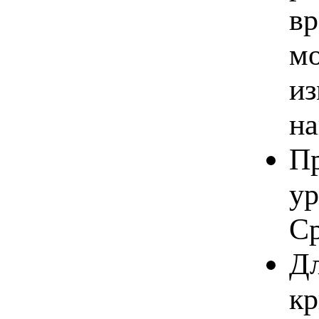
вр
мо
из
на
Пр
ур
Ср
Дл
кр