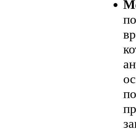
М
по
вр
ко
ан
ос
по
пр
за