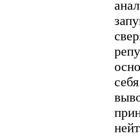
анал
запу
свер
репу
осно
себя
выво
при
нейт