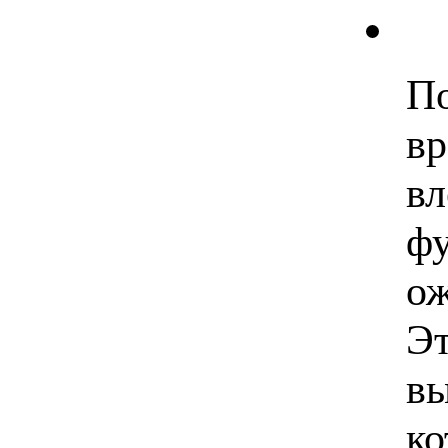
По
вр
вл
фу
ож
Эт
вы
ко