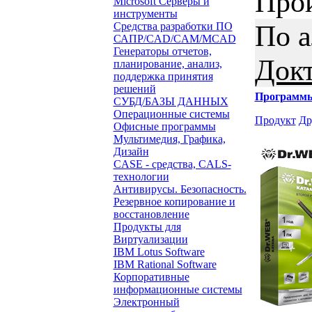
Про
Microsoft Серверы и
инструменты
По 
Средства разработки ПО
САПР/CAD/CAM/MCAD
Генераторы отчетов,
Док
планирование, анализ,
поддержка принятия
решений
Программ
СУБД/БАЗЫ ДАННЫХ
Операционные системы
Продукт
Др
Офисные программы
Мультимедия, Графика,
Дизайн
CASE - средства, CALS-
технологии
Антивирусы. Безопасность.
Резервное копирование и
восстановление
Продукты для
Виртуализации
IBM Lotus Software
IBM Rational Software
Корпоративные
информационные системы
Электронный