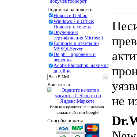
документооборот
Подписка на новости
Новости ITShop
Windows 7 и Office:
Неси
Новости и советы
Обучение и
прев
сертификация Microsoft
Вопросы и ответы по
MSSQLServer
акти
Delphi - проблемы и
решения
Adobe Photoshop: алхимия
прон
дизайна
уязв
Ваш отзыв
не и
Если вам нравится наш магазин -
скажите об этом Google!
Dr.
Способы оплаты
New 