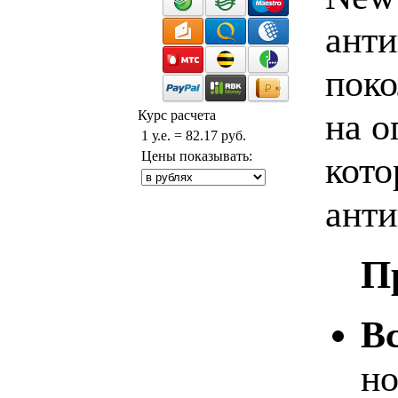
анти
поко
на о
Курс расчета
1 у.е. = 82.17 руб.
Цены показывать:
кото
анти
П
В
но