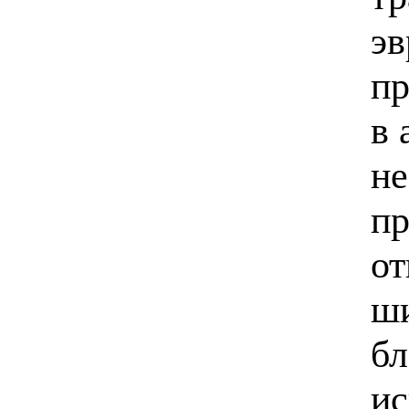
эв
пр
в 
не
пр
от
ши
бл
ис