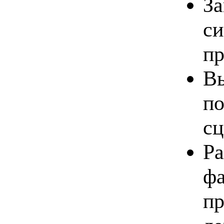
За
си
пр
Вы
по
сц
Ра
фа
пр