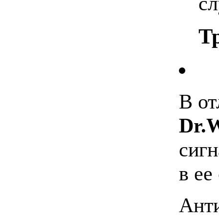
сл
Т
В от
Dr.
сигн
в ее
Ант