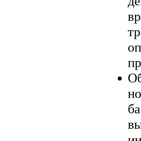
де
вр
тр
оп
пр
Об
но
ба
вы
ин