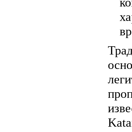
ко
ха
вр
Трад
осно
леги
проп
изве
Kata