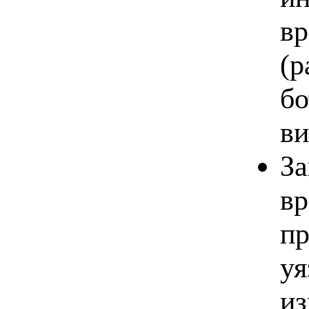
вр
(р
бо
ви
За
вр
пр
уя
из