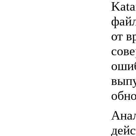
Kata
файл
от в
сове
ошиб
вып
обно
Aнал
дейс