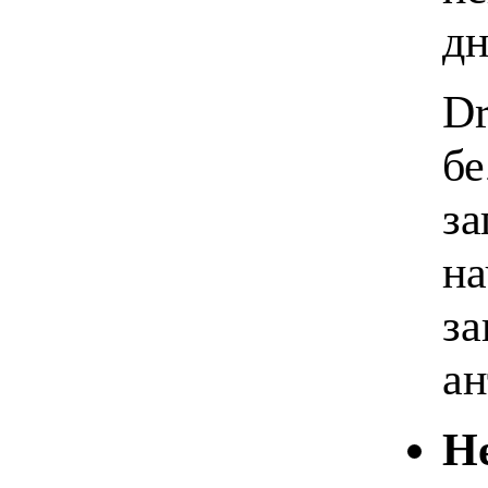
дн
Dr
бе
за
на
за
ан
Н