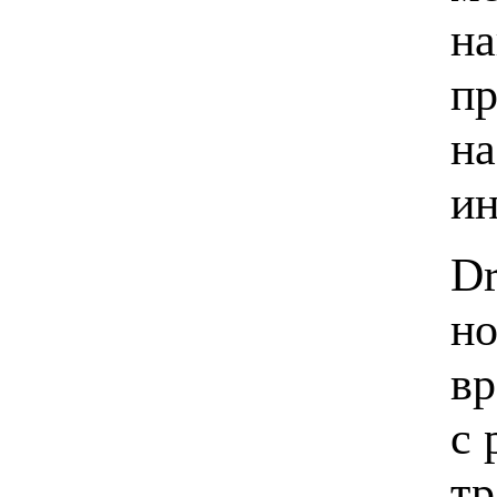
на
пр
на
ин
Dr
но
вр
с 
тр