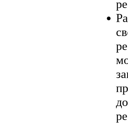
ре
Ра
св
ре
мо
за
пр
до
ре