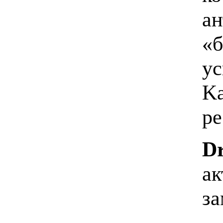
ан
«б
ус
Ka
ре
D
ак
за