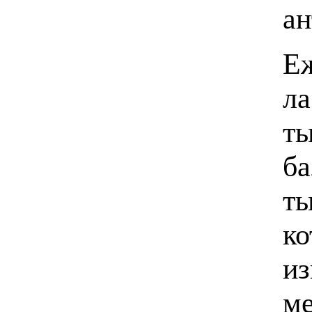
ан
Еж
ла
ты
ба
ты
ко
из
ме