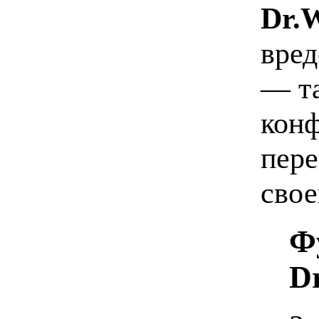
Dr.
вред
— т
кон
пере
свое
Ф
D