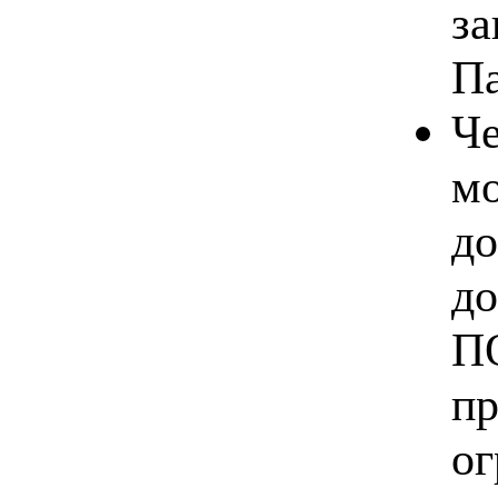
за
Па
Че
мо
до
до
ПО
пр
ог