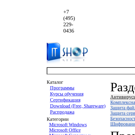
+7
(495)
229-
0436
Каталог
Раз
Программы
Курсы обучения
Антивирус
Сертификация
Комплексна
Download (Free, Shareware)
Защита фай
Распродажа
Защита сер
Безопаснос
Категории
Шифровани
Microsoft Windows
Microsoft Office