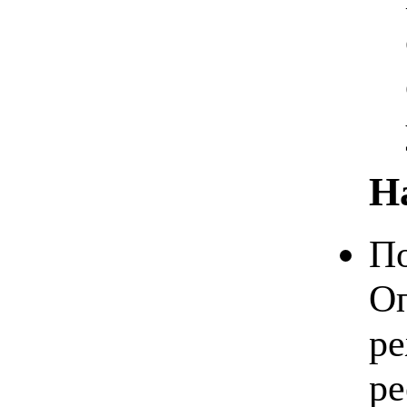
Н
По
Оп
ре
ре