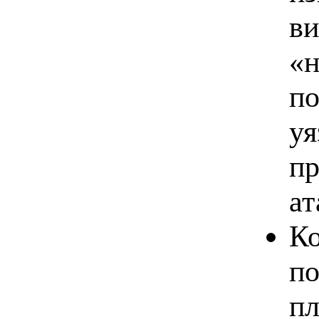
ви
«н
по
уя
пр
ат
Ко
по
пл