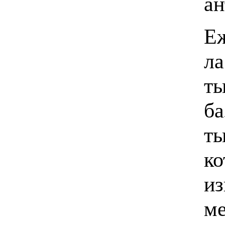
ан
Еж
ла
ты
ба
ты
ко
из
ме