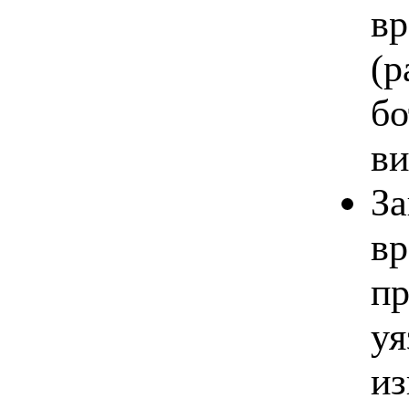
вр
(р
бо
ви
За
вр
пр
уя
из