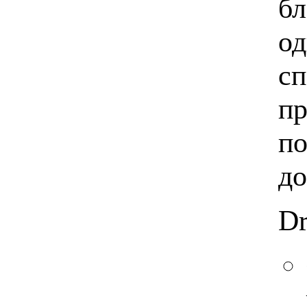
бл
од
сп
пр
по
до
Dr