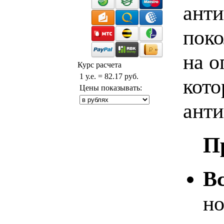
анти
поко
на о
Курс расчета
1 у.е. = 82.17 руб.
кото
Цены показывать:
анти
П
В
но