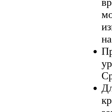
вр
мо
из
на
Пр
ур
Ср
Дл
кр