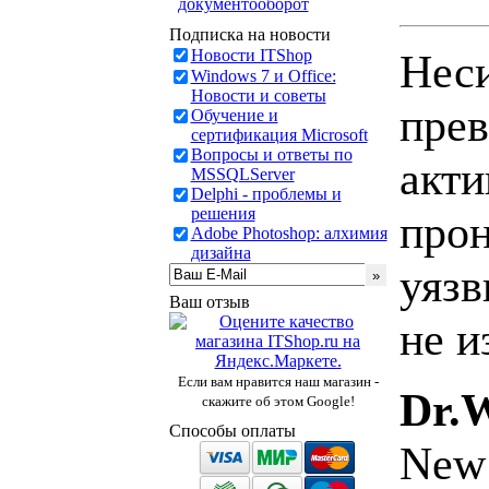
документооборот
Подписка на новости
Новости ITShop
Неси
Windows 7 и Office:
Новости и советы
прев
Обучение и
сертификация Microsoft
Вопросы и ответы по
акти
MSSQLServer
Delphi - проблемы и
решения
прон
Adobe Photoshop: алхимия
дизайна
уязв
Ваш отзыв
не и
Если вам нравится наш магазин -
Dr.
скажите об этом Google!
Способы оплаты
New 