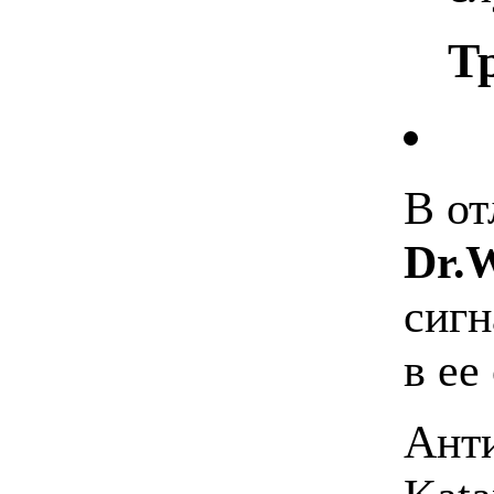
Т
В от
Dr.
сигн
в ее
Ант