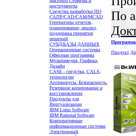
Про
Microsoft Серверы и
инструменты
По 
Средства разработки ПО
САПР/CAD/CAM/MCAD
Генераторы отчетов,
Док
планирование, анализ,
поддержка принятия
решений
Программ
СУБД/БАЗЫ ДАННЫХ
Операционные системы
Продукт
Др
Офисные программы
Мультимедия, Графика,
Дизайн
CASE - средства, CALS-
технологии
Антивирусы. Безопасность.
Резервное копирование и
восстановление
Продукты для
Виртуализации
IBM Lotus Software
IBM Rational Software
Корпоративные
информационные системы
Электронный