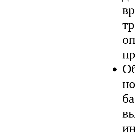
вр
тр
оп
пр
Об
но
ба
вы
ин