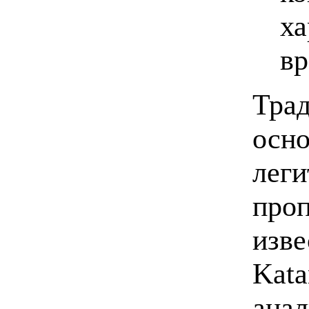
ха
вр
Трад
осно
леги
проп
изве
Kata
анал