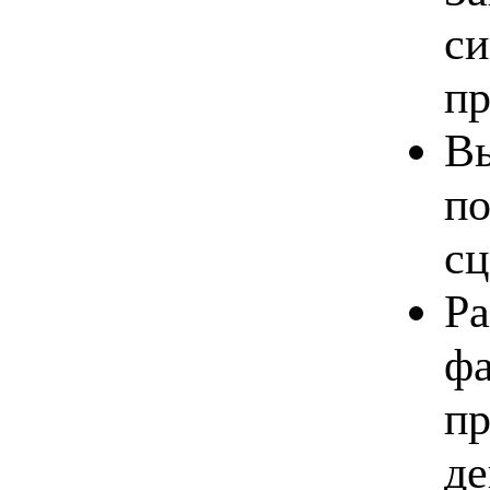
си
пр
Вы
по
сц
Ра
фа
пр
де