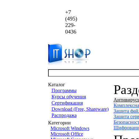
+7
(495)
229-
0436
Каталог
Раз
Программы
Курсы обучения
Антивирус
Сертификация
Комплексна
Download (Free, Shareware)
Защита фай
Распродажа
Защита сер
Безопаснос
Категории
Шифровани
Microsoft Windows
Microsoft Office