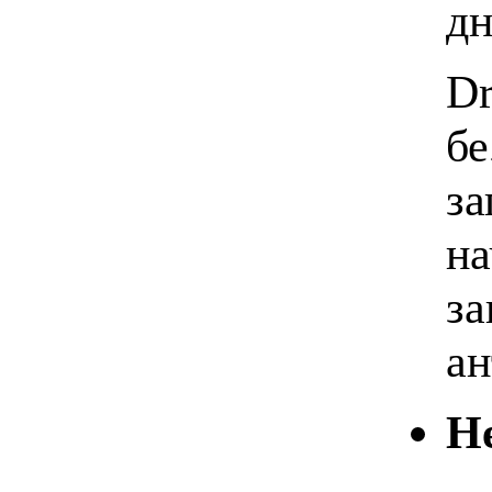
дн
Dr
бе
за
на
за
ан
Н