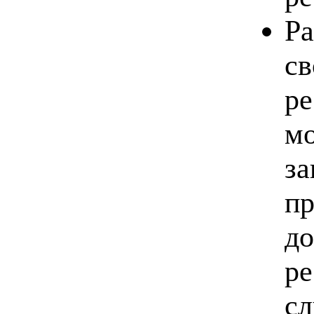
Ра
св
ре
мо
за
пр
до
ре
сл