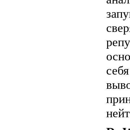
запу
свер
репу
осно
себя
выво
при
нейт