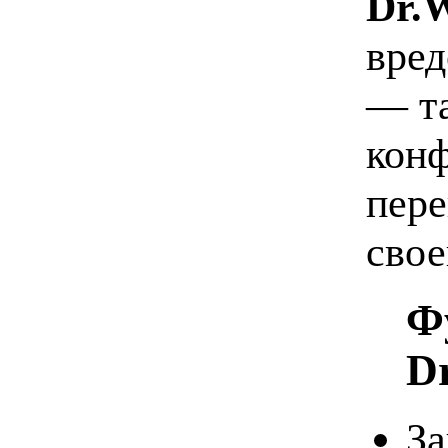
Dr.
вред
— т
кон
пере
свое
Ф
D
За