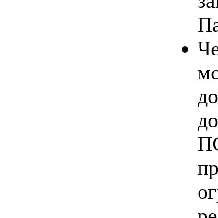
за
Па
Че
мо
до
до
ПО
пр
ог
ре