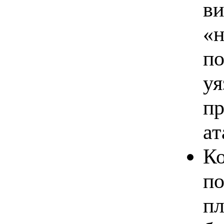
ви
«н
по
уя
пр
ат
Ко
по
пл