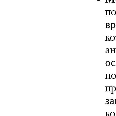
по
вр
ко
ан
ос
по
пр
за
ко