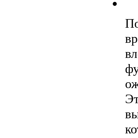
По
вр
вл
фу
ож
Эт
вы
ко