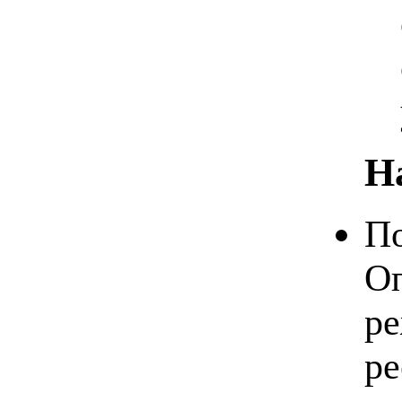
Н
По
Оп
ре
ре