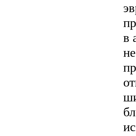
эв
пр
в 
не
пр
от
ши
бл
ис