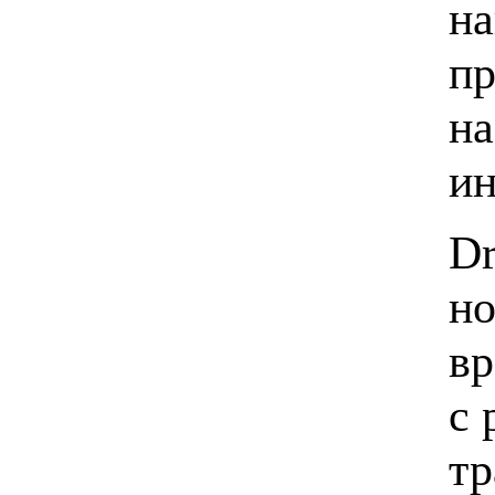
на
пр
на
ин
Dr
но
вр
с 
тр