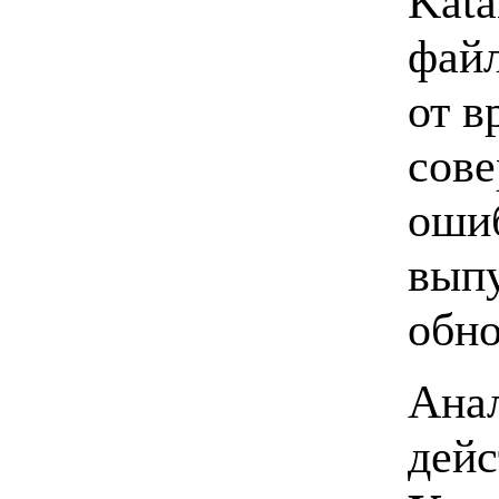
Kata
файл
от в
сове
ошиб
вып
обно
Aнал
дейс