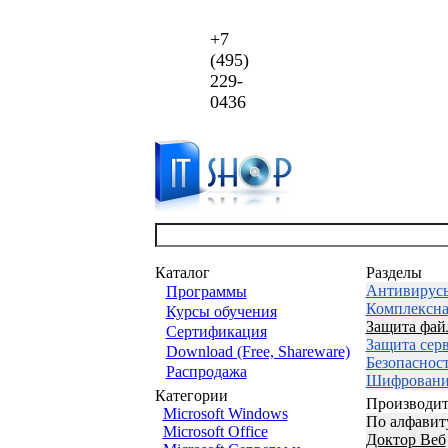
+7
(495)
229-
0436
Каталог
Разделы
Антивирус
Программы
Комплексна
Курсы обучения
Защита фай
Сертификация
Защита сер
Download (Free, Shareware)
Безопаснос
Распродажа
Шифровани
Категории
Производит
Microsoft Windows
По алфавит
Microsoft Office
Доктор Веб