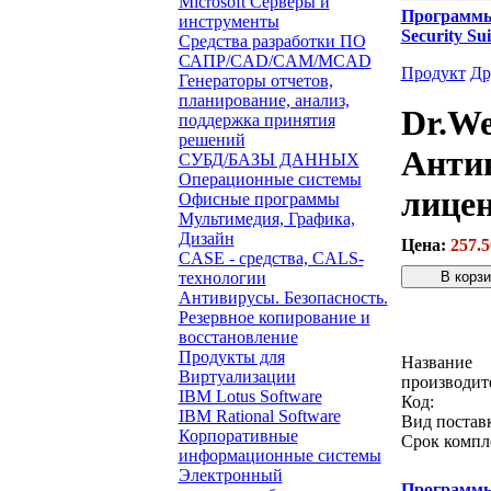
Microsoft Серверы и
Программ
инструменты
Security S
Средства разработки ПО
САПР/CAD/CAM/MCAD
Продукт
Др
Генераторы отчетов,
планирование, анализ,
Dr.We
поддержка принятия
решений
Антив
СУБД/БАЗЫ ДАННЫХ
Операционные системы
лицен
Офисные программы
Мультимедия, Графика,
Дизайн
Цена:
257.5
CASE - средства, CALS-
технологии
Антивирусы. Безопасность.
Резервное копирование и
Звонок с 
восстановление
Продукты для
Название
Виртуализации
производит
IBM Lotus Software
Код:
IBM Rational Software
Вид постав
Корпоративные
Срок компл
информационные системы
Электронный
Программ