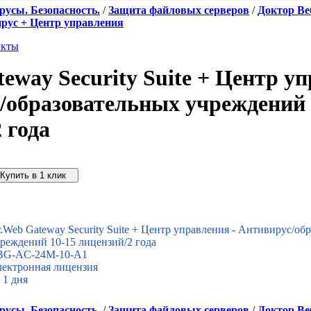
усы. Безопасность.
/
Защита файловых серверов
/
Доктор Ве
вирус + Центр управления
укты
eway Security Suite + Центр уп
/образовательных учреждений 
 года
упить дешевле
.Web Gateway Security Suite + Центр управления - Антивирус/об
реждений 10-15 лицензий/2 года
BG-AC-24M-10-A1
ектронная лицензия
 1 дня
усы. Безопасность.
/
Защита файловых серверов
/
Доктор Ве