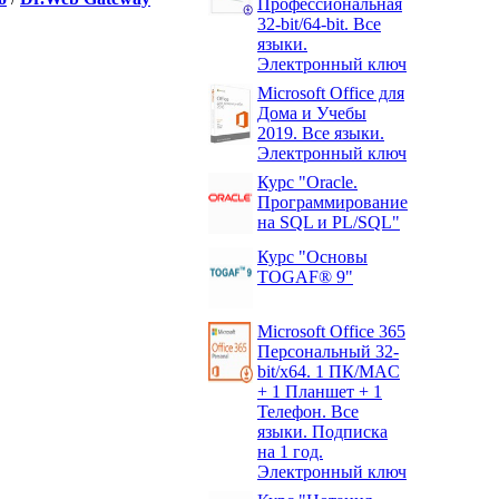
Профессиональная
32-bit/64-bit. Все
языки.
Электронный ключ
Microsoft Office для
Дома и Учебы
2019. Все языки.
Электронный ключ
Курс "Oracle.
Программирование
на SQL и PL/SQL"
Курс "Основы
TOGAF® 9"
Microsoft Office 365
Персональный 32-
bit/x64. 1 ПК/MAC
+ 1 Планшет + 1
Телефон. Все
языки. Подписка
на 1 год.
Электронный ключ