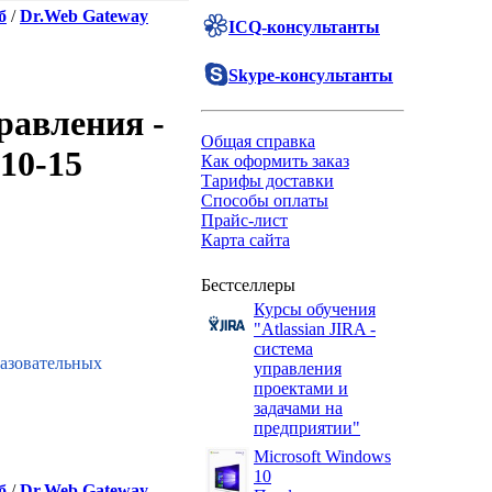
б
/
Dr.Web Gateway
ICQ-консультанты
Skype-консультанты
равления -
Общая справка
10-15
Как оформить заказ
Тарифы доставки
Способы оплаты
Прайс-лист
Карта сайта
Бестселлеры
Курсы обучения
"Atlassian JIRA -
система
разовательных
управления
проектами и
задачами на
предприятии"
Microsoft Windows
10
б
/
Dr.Web Gateway