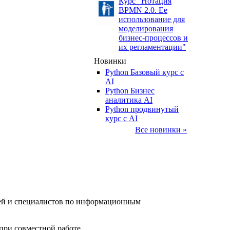
Курс "Нотация
BPMN 2.0. Ее
использование для
моделирования
бизнес-процессов и
их регламентации"
Новинки
Python Базовый курс c
AI
Python Бизнес
аналитика AI
Python продвинутый
курс с AI
Все новинки »
елей и специалистов по информационным
при совместной работе.