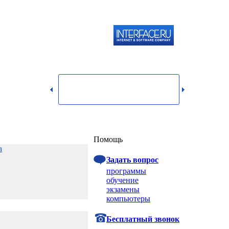
119334,
г.
Москва,
dmin@itshop.ru
ул.
Бардина,
д. 4,
корп. 3
Вход
Помощь
а
Задать вопрос
программы
обучение
экзамены
компьютеры
Бесплатный звонок