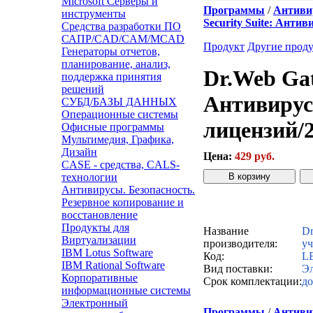
Microsoft Серверы и
Программы
/
Антивир
инструменты
Security Suite: Анти
Средства разработки ПО
САПР/CAD/CAM/MCAD
Продукт
Другие прод
Генераторы отчетов,
планирование, анализ,
Dr.Web Gat
поддержка принятия
решений
Антивирус
СУБД/БАЗЫ ДАННЫХ
Операционные системы
лицензий/2
Офисные программы
Мультимедия, Графика,
Дизайн
Цена:
429 руб.
CASE - средства, CALS-
технологии
Антивирусы. Безопасность.
Резервное копирование и
Звонок с сайта
К
восстановление
Продукты для
Название
Dr
Виртуализации
производителя:
уч
IBM Lotus Software
Код:
L
IBM Rational Software
Вид поставки:
Эл
Корпоративные
Срок комплектации:
до
информационные системы
Электронный
Программы
/
Антивир