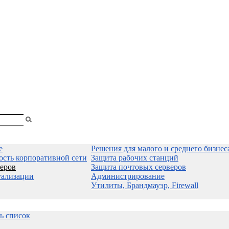
shopa
Вы
смотрели
е
Решения для малого и среднего бизнес
ость корпоративной сети
Защита рабочих станций
еров
Защита почтовых серверов
уализации
Администрирование
Утилиты, Брандмауэр, Firewall
сь список