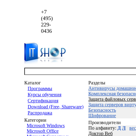
+7
(495)
229-
0436
Каталог
Разделы
Антивирусы домашни
Программы
Комплексная безопасн
Курсы обучения
Защита файловых серв
Сертификация
Защита серверов вирт
Download (Free, Shareware)
Безопасность
Распродажа
Шифрование
Категории
Производители
Microsoft Windows
По алфавиту:
Д
Л
ве
Microsoft Office
Доктор Веб