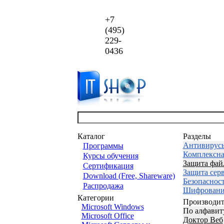
+7
(495)
229-
0436
Каталог
Разделы
Антивирус
Программы
Комплексна
Курсы обучения
Защита фай
Сертификация
Защита сер
Download (Free, Shareware)
Безопаснос
Распродажа
Шифровани
Категории
Производит
Microsoft Windows
По алфавит
Microsoft Office
Доктор Веб