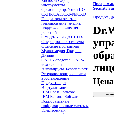
Microsoft Серверы и
Программ
инструменты
Security S
Средства разработки ПО
САПР/CAD/CAM/MCAD
Продукт
Др
Генераторы отчетов,
планирование, анализ,
Dr.W
поддержка принятия
решений
СУБД/БАЗЫ ДАННЫХ
упр
Операционные системы
Офисные программы
Мультимедия, Графика,
обр
Дизайн
CASE - средства, CALS-
лиц
технологии
Антивирусы. Безопасность.
Резервное копирование и
восстановление
Цена
Продукты для
Виртуализации
IBM Lotus Software
IBM Rational Software
Корпоративные
Звонок с 
информационные системы
Электронный