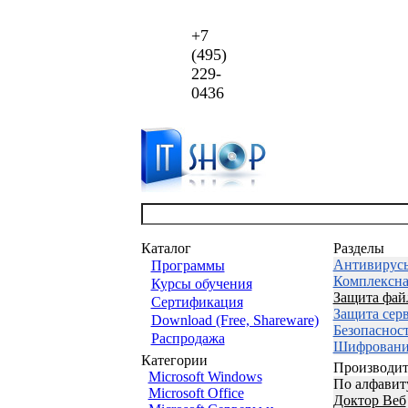
+7
(495)
229-
0436
Каталог
Разделы
Антивирус
Программы
Комплексна
Курсы обучения
Защита фай
Сертификация
Защита сер
Download (Free, Shareware)
Безопаснос
Распродажа
Шифровани
Категории
Производит
Microsoft Windows
По алфавит
Microsoft Office
Доктор Веб