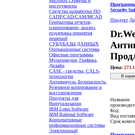
Microsoft Серверы и
Программ
инструменты
Security S
Средства разработки ПО
САПР/CAD/CAM/MCAD
Продукт
Др
Генераторы отчетов,
планирование, анализ,
Dr.We
поддержка принятия
решений
Антив
СУБД/БАЗЫ ДАННЫХ
Операционные системы
Прод
Офисные программы
Мультимедия, Графика,
Дизайн
Цена:
273.1
CASE - средства, CALS-
технологии
Антивирусы. Безопасность.
Резервное копирование и
Звонок с 
восстановление
Продукты для
Название
Виртуализации
производит
IBM Lotus Software
Код:
IBM Rational Software
Вид постав
Корпоративные
Срок компл
информационные системы
Электронный
Программ