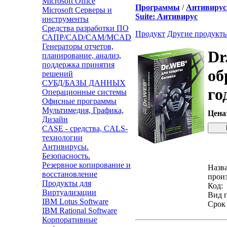
Microsoft Office
Программы
/
Антивирусы
Microsoft Серверы и
Suite: Антивирус
инструменты
Средства разработки ПО
Продукт
Другие продукт
САПР/CAD/CAM/MCAD
Генераторы отчетов,
Dr
планирование, анализ,
поддержка принятия
об
решений
СУБД/БАЗЫ ДАННЫХ
го
Операционные системы
Офисные программы
Мультимедия, Графика,
Цена
Дизайн
CASE - средства, CALS-
технологии
Антивирусы.
Зво
Безопасность.
Резервное копирование и
Назв
восстановление
произ
Продукты для
Код:
Виртуализации
Вид 
IBM Lotus Software
Срок
IBM Rational Software
Корпоративные