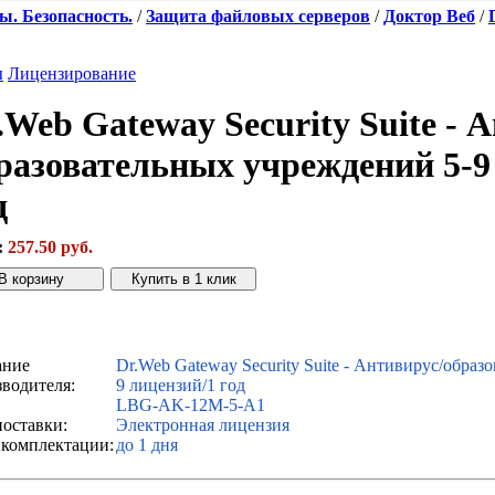
. Безопасность.
/
Защита файловых серверов
/
Доктор Веб
/
ы
Лицензирование
.Web Gateway Security Suite - 
разовательных учреждений 5-9
д
:
257.50 руб.
нок с сайта
Купить дешевле
ание
Dr.Web Gateway Security Suite - Антивирус/образ
водителя:
9 лицензий/1 год
LBG-AK-12M-5-A1
поставки:
Электронная лицензия
 комплектации:
до 1 дня