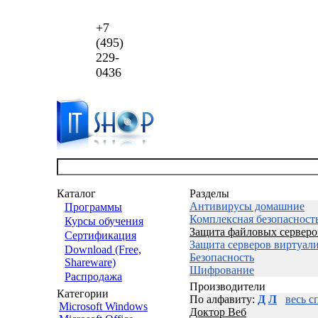
+7
(495)
229-
0436
Каталог
Разделы
Антивирусы домашние
Программы
Комплексная безопасност
Курсы обучения
Защита файловых серверо
Сертификация
Защита серверов виртуал
Download (Free,
Безопасность
Shareware)
Шифрование
Распродажа
Производители
Категории
По алфавиту:
Д
Л
весь с
Microsoft Windows
Доктор Веб