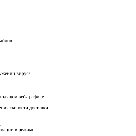
файлов
ружении вируса
ходящем веб-трафике
ения скорости доставки
а
рмации в режиме