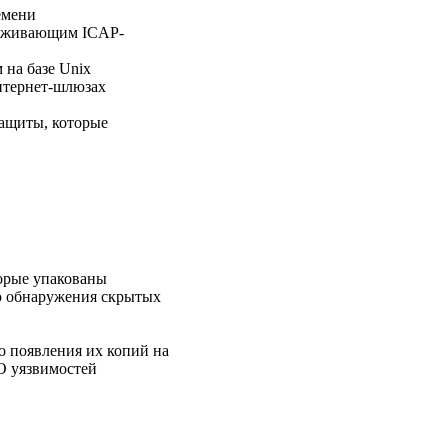
емени
ерживающим ICAP-
 на базе Unix
нтернет-шлюзах
защиты, которые
орые упакованы
ью обнаружения скрытых
о появления их копий на
О уязвимостей