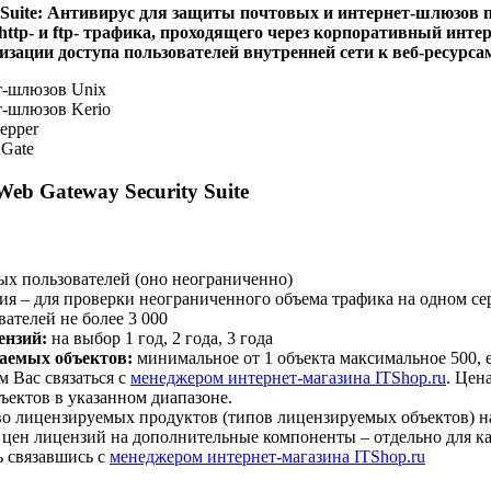
y Suite: Антивирус для защиты почтовых и интернет-шлюзов 
ttp- и ftp- трафика, проходящего через корпоративный инте
зации доступа пользователей внутренней сети к веб-ресурса
т-шлюзов Unix
т-шлюзов Kerio
epper
nGate
eb Gateway Security Suite
х пользователей (оно неограниченно)
ия – для проверки неограниченного объема трафика на одном сер
ателей не более 3 000
ензий:
на выбор 1 год, 2 года, 3 года
аемых объектов:
минимальное от 1 объекта максимальное 500, е
м Вас связаться с
менеджером интернет-магазина ITShop.ru
. Цена
бъектов в указанном диапазоне.
во лицензируемых продуктов (типов лицензируемых объектов) н
 цен лицензий на дополнительные компоненты – отдельно для к
 связавшись с
менеджером интернет-магазина ITShop.ru