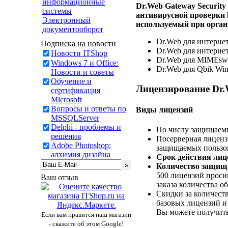
информационные
Dr.Web Gateway Securit
системы
антивирусной проверки h
Электронный
используемый при органи
документооборот
Dr.Web для интерне
Подписка на новости
Dr.Web для интерне
Новости ITShop
Dr.Web для MIMEsw
Windows 7 и Office:
Dr.Web для Qbik Wi
Новости и советы
Обучение и
Лицензирование Dr.W
сертификация
Microsoft
Вопросы и ответы по
Виды лицензий
MSSQLServer
Delphi - проблемы и
По числу защищаемы
решения
Посерверная лиценз
Adobe Photoshop:
защищаемых пользов
алхимия дизайна
Срок действия лиц
Количество защищ
500 лицензий проси
Ваш отзыв
заказа количества о
Скидки за количест
базовых лицензий и
Вы можете получить
Если вам нравится наш магазин
- скажите об этом Google!