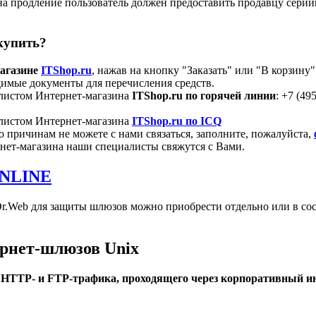
 на продление пользователь должен предоставить продавцу сери
купить?
магазине
ITShop.ru
, нажав на кнопку "Заказать" или "В корзину"
димые документы для перечисления средств.
алистом Интернет-магазина
ITShop.ru по горячей линии
: +7 (49
алистом Интернет-магазина
ITShop.ru по ICQ
 причинам не можете с нами связаться, заполните, пожалуйста,
рнет-магазина наши специалисты свяжутся с Вами.
ONLINE
.Web для защиты шлюзов можно приобрести отдельно или в сос
ернет-шлюзов Unix
HTTP- и FTP-трафика, проходящего через корпоративный ин