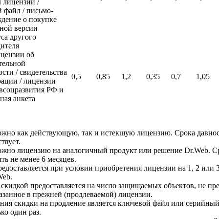
 лицензии /
 файл / письмо-
дение о покупке
ной версии
са другого
ителя
цензии об
тельной
ости / свидетельства
0,5
0,85
1,2
0,35
0,7
1,05
рации / лицензии
всоцразвития РФ и
ная анкета
можно как действующую, так и истекшую лицензию. Срока давно
твует.
можно лицензию на аналогичный продукт или решение Dr.Web. С
ть не менее 6 месяцев.
редоставляется при условии приобретения лицензии на 1, 2 или 
Web.
о скидкой предоставляется на число защищаемых объектов, не п
азанное в прежней (продлеваемой) лицензии.
ения скидки на продление является ключевой файл или серийный
ко один раз.