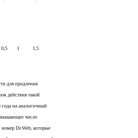
0,5
1
1,5
сти для продления
рок действия такой
3 года на аналогичный
ревышающее число
 номер Dr.Web, которые