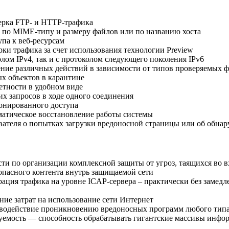
ерка FTP- и HTTP-трафика
 по MIME-типу и размеру файлов или по названию хоста
па к веб-ресурсам
ки трафика за счет использования технологии Preview
олом IPv4, так и с протоколом следующего поколения IPv6
ние различных действий в зависимости от типов проверяемых 
х объектов в карантине
етности в удобном виде
их запросов в ходе одного соединения
онированного доступа
атическое восстановление работы системы
ателя о попытках загрузки вредоносной страницы или об обна
и по организации комплексной защиты от угроз, таящихся во в
зопасного контента внутрь защищаемой сети
ация трафика на уровне ICAP-сервера – практически без замедл
ние затрат на использование сети Интернет
водействие проникновению вредоносных программ любого тип
емость — способность обрабатывать гигантские массивы инфо