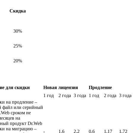
Скидка
30%
25%
20%
ие для скидки
Новая лицензия
Продление
1 год
2 года
3 года
1 год
2 года
3 года
ки на продление –
й файл или серийный
.Web сроком не
месяцев на
чный продукт Dr.Web
ки на миграцию –
-
1,6
2,2
0,6
1,17
1,72