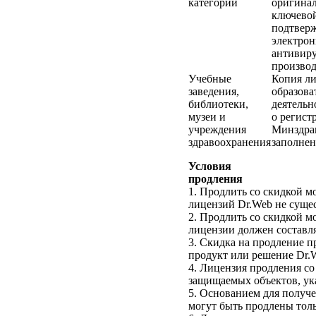
категории
оригинал
ключевой
подтверж
электрон
антивиру
производ
Учебные
Копия ли
заведения,
образова
библиотеки,
деятельн
музеи и
о регист
учреждения
Минздра
здравоохранения
заполнен
Условия
продления
1. Продлить со скидкой 
лицензий Dr.Web не сущес
2. Продлить со скидкой 
лицензии должен составля
3. Скидка на продление п
продукт или решение Dr.
4. Лицензия продления с
защищаемых объектов, ук
5. Основанием для получ
могут быть продлены толь