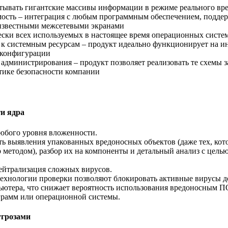
тывать гигантские массивы информации в режиме реального вр
мость – интеграция с любым программным обеспечением, подд
 известными межсетевыми экранами
ски всех используемых в настоящее время операционных систем
 к системным ресурсам – продукт идеально функционирует на и
 конфигурации
 администрирования – продукт позволяет реализовать те схемы 
тике безопасности компании
и ядра
юбого уровня вложенности.
ь выявления упакованных вредоносных объектов (даже тех, кот
 методом), разбор их на компоненты и детальный анализ с цел
ейтрализация сложных вирусов.
ехнологии проверки позволяют блокировать активные вирусы д
ьютера, что снижает вероятность использования вредоносным П
грамм или операционной системы.
угрозами