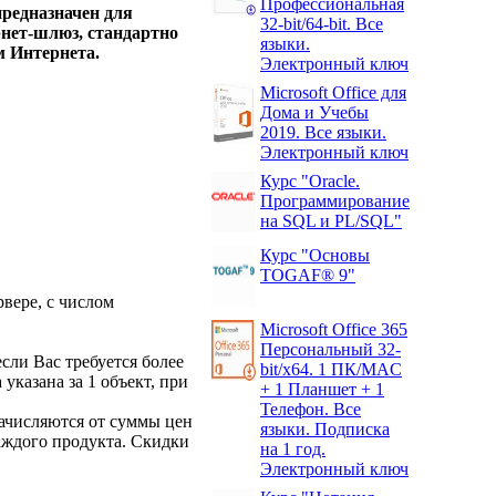
Профессиональная
предназначен для
32-bit/64-bit. Все
рнет-шлюз, стандартно
языки.
м Интернета.
Электронный ключ
Microsoft Office для
Дома и Учебы
2019. Все языки.
Электронный ключ
Курс "Oracle.
Программирование
на SQL и PL/SQL"
Курс "Основы
TOGAF® 9"
вере, с числом
Microsoft Office 365
Персональный 32-
сли Вас требуется более
bit/x64. 1 ПК/MAC
 указана за 1 объект, при
+ 1 Планшет + 1
Телефон. Все
ачисляются от суммы цен
языки. Подписка
аждого продукта. Скидки
на 1 год.
Электронный ключ