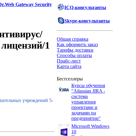
Dr.Web Gateway Security
ICQ-консультанты
Skype-консультанты
Антивирус/
Общая справка
 лицензий/1
Как оформить заказ
Тарифы доставки
Способы оплаты
Прайс-лист
Карта сайта
Бестселлеры
Курсы обучения
"Atlassian JIRA -
система
овательных учреждений 5-
управления
проектами и
задачами на
предприятии"
Microsoft Windows
10