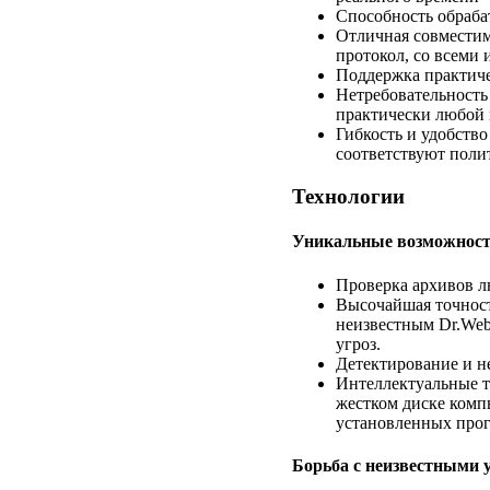
Способность обраба
Отличная совмести
протокол, со всеми
Поддержка практиче
Нетребовательность
практически любой
Гибкость и удобство
соответствуют поли
Технологии
Уникальные возможност
Проверка архивов л
Высочайшая точност
неизвестным Dr.Web
угроз.
Детектирование и н
Интеллектуальные т
жестком диске комп
установленных про
Борьба с неизвестными 