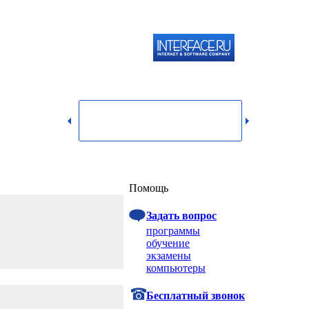
119334,
г.
Москва,
dmin@itshop.ru
ул.
Бардина,
д. 4,
корп. 3
Вход
Помощь
Задать вопрос
программы
обучение
экзамены
компьютеры
Бесплатный звонок