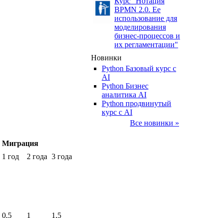
Курс "Нотация
BPMN 2.0. Ее
использование для
моделирования
бизнес-процессов и
их регламентации"
Новинки
Python Базовый курс c
AI
Python Бизнес
аналитика AI
Python продвинутый
курс с AI
Все новинки »
Миграция
1 год
2 года
3 года
0,5
1
1,5