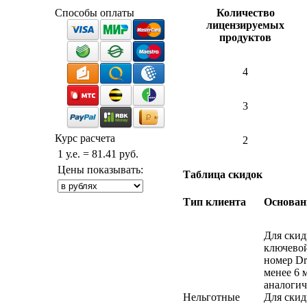
Способы оплаты
Количество
лицензируемых
продуктов
4
3
Курс расчета
2
1 у.е. = 81.41 руб.
Цены показывать:
Таблица скидок
Тип клиента
Основан
Для скид
ключево
номер Dr
менее 6 
аналоги
Нельготные
Для скид