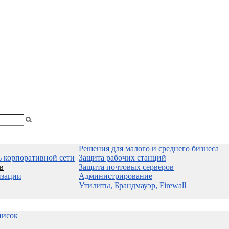
shopa
Вы
смотрели
Решения для малого и среднего бизнеса
ь корпоративной сети
Защита рабочих станций
в
Защита почтовых серверов
изации
Администрирование
Утилиты, Брандмауэр, Firewall
писок