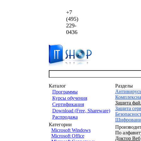
+7
(495)
229-
0436
Каталог
Разделы
Антивирус
Программы
Комплексна
Курсы обучения
Защита фай
Сертификация
Защита сер
Download (Free, Shareware)
Безопаснос
Распродажа
Шифровани
Категории
Производит
Microsoft Windows
По алфавит
Microsoft Office
Доктор Веб