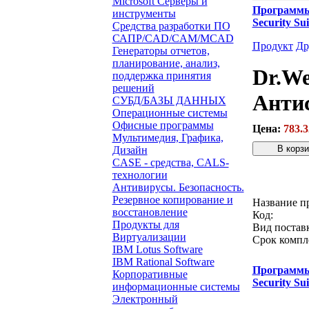
Microsoft Серверы и
Программ
инструменты
Security S
Средства разработки ПО
САПР/CAD/CAM/MCAD
Продукт
Др
Генераторы отчетов,
планирование, анализ,
Dr.We
поддержка принятия
решений
Антис
СУБД/БАЗЫ ДАННЫХ
Операционные системы
Офисные программы
Цена:
783.3
Мультимедия, Графика,
Дизайн
CASE - средства, CALS-
Звонок с 
технологии
Антивирусы. Безопасность.
Резервное копирование и
Название п
восстановление
Код:
Продукты для
Вид постав
Виртуализации
Срок компл
IBM Lotus Software
IBM Rational Software
Программ
Корпоративные
Security S
информационные системы
Электронный