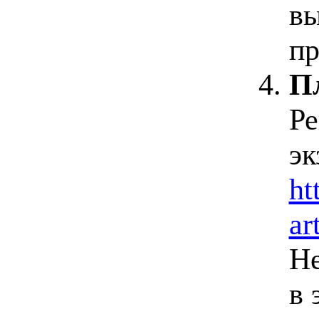
вы
пр
П
Ре
эк
ht
ar
Не
в 