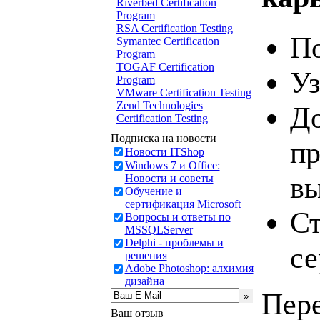
Riverbed Certification
Program
RSA Certification Testing
По
Symantec Certification
Program
TOGAF Certification
Уз
Program
VMware Certification Testing
Zend Technologies
До
Certification Testing
Подписка на новости
пр
Новости ITShop
Windows 7 и Office:
в
Новости и советы
Обучение и
сертификация Microsoft
Ст
Вопросы и ответы по
MSSQLServer
Delphi - проблемы и
се
решения
Adobe Photoshop: алхимия
дизайна
Пере
Ваш отзыв