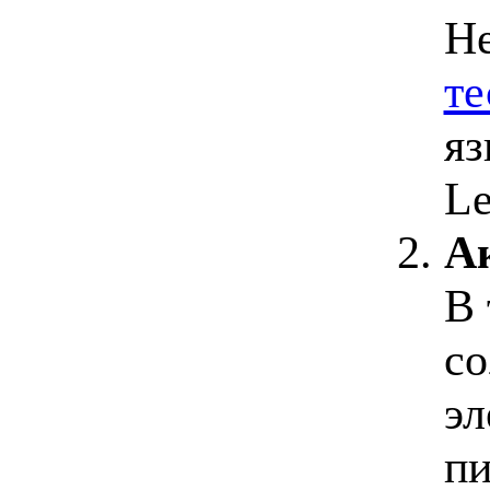
Не
те
яз
Le
А
В 
со
эл
пи