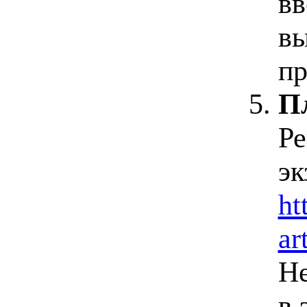
вв
вы
пр
П
Ре
эк
ht
ar
Не
в 