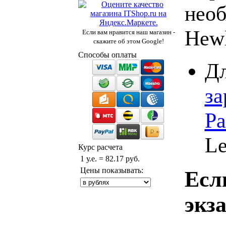
необ
Hewl
Если вам нравится наш магазин -
скажите об этом Google!
Способы оплаты
Дл
за
Pa
Le
Курс расчета
1 у.е. = 82.17 руб.
Цены показывать:
Есл
экз