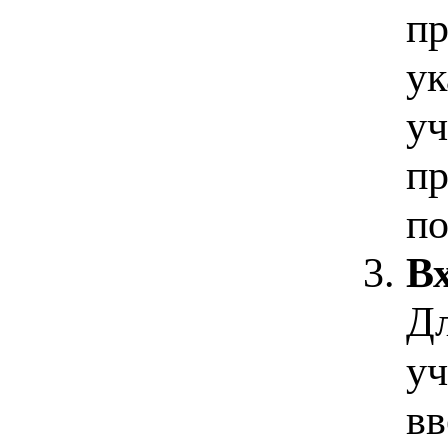
пр
ук
уч
пр
по
Вх
Дл
уч
вв