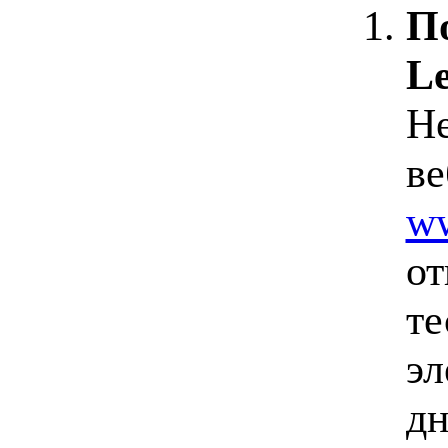
П
Le
Не
ве
ww
от
те
эл
дн