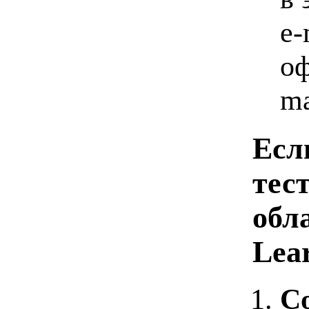
e-
оф
ma
Есл
тес
обл
Lear
С