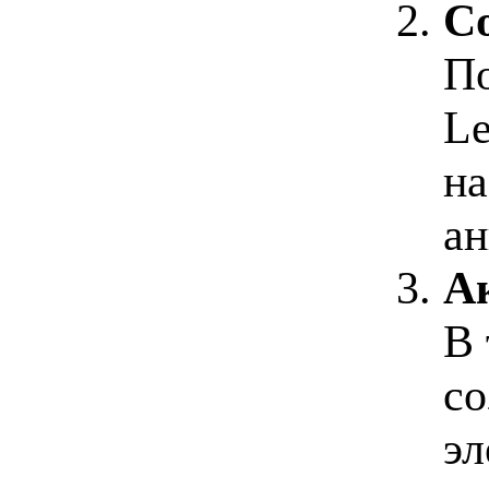
С
По
Le
н
ан
А
В 
со
эл