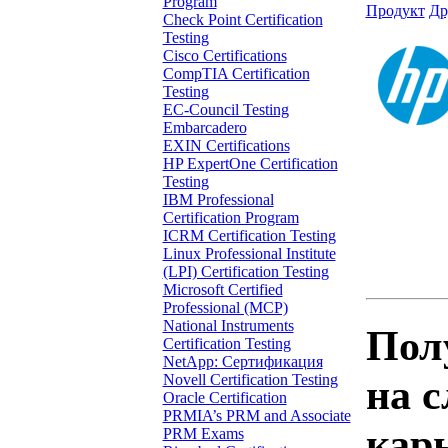
Program
Продукт
Др
Check Point Certification
Testing
Cisco Certifications
CompTIA Certification
Testing
EC-Council Testing
Embarcadero
EXIN Certifications
HP ExpertOne Certification
Testing
IBM Professional
Certification Program
ICRM Certification Testing
Linux Professional Institute
(LPI) Certification Testing
Microsoft Certified
Professional (MCP)
National Instruments
Пол
Certification Testing
NetApp: Сертификация
Novell Certification Testing
на 
Oracle Certification
PRMIA’s PRM and Associate
кар
PRM Exams