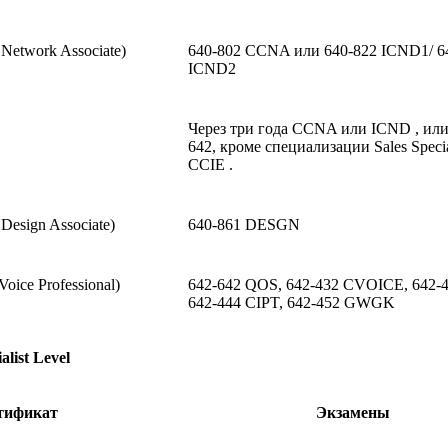
 Network Associate)
640-802 CCNA или 640-822 ICND1/ 6
ICND2
Через три года CCNA или ICND , ил
642, кроме специализации Sales Special
CCIE .
Design Associate)
640-861 DESGN
Voice Professional)
642-642 QOS, 642-432 CVOICE, 642-4
642-444 CIPT, 642-452 GWGK
alist Level
тификат
Экзамены