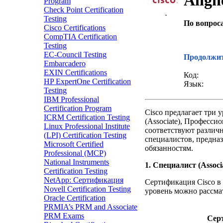
Alig
Program
Check Point Certification
Testing
По вопрос
Cisco Certifications
CompTIA Certification
Звонок с
Testing
EC-Council Testing
Продолжит
Embarcadero
EXIN Certifications
Код:
HP ExpertOne Certification
Язык:
Testing
IBM Professional
Certification Program
Cisco предлагает три
ICRM Certification Testing
(Associate), Профессио
Linux Professional Institute
соответствуют различ
(LPI) Certification Testing
специалистов, предна
Microsoft Certified
обязанностям.
Professional (MCP)
National Instruments
1. Специалист (Associa
Certification Testing
NetApp: Сертификация
Сертификация Cisco в 
Novell Certification Testing
уровень можно рассма
Oracle Certification
PRMIA’s PRM and Associate
PRM Exams
Сер