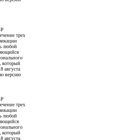
SP
течение трех
ификации
ь любой
ляющийся
ионального
, который
8 августа
ую версию
SP
течение трех
ификации
ь любой
ляющийся
ионального
, который
8 августа