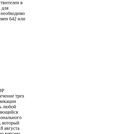
твителен в
, для
 необходимо
амен 642 или
DP
течение трех
ификации
ь любой
ляющийся
ионального
, который
8 августа
ую версию