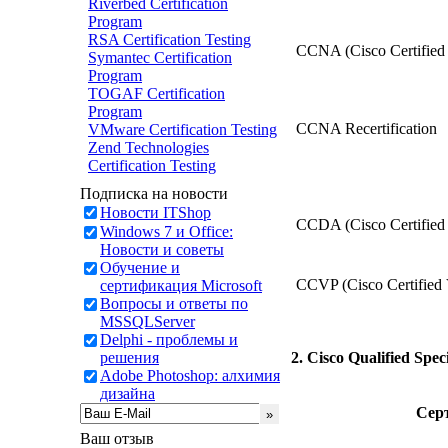
Riverbed Certification
Program
RSA Certification Testing
CCNA (Cisco Certified
Symantec Certification
Program
TOGAF Certification
Program
CCNA Recertification
VMware Certification Testing
Zend Technologies
Certification Testing
Подписка на новости
Новости ITShop
CCDA (Cisco Certified 
Windows 7 и Office:
Новости и советы
Обучение и
CCVP (Cisco Certified 
сертификация Microsoft
Вопросы и ответы по
MSSQLServer
Delphi - проблемы и
решения
2. Cisco Qualified Speci
Adobe Photoshop: алхимия
дизайна
Сер
Ваш отзыв