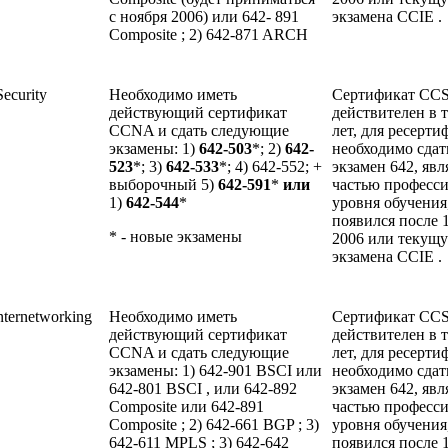
с ноября 2006) или 642- 891
экзамена CCIE .
Composite ; 2) 642-871 ARCH
Security
Необходимо иметь
Сертификат CC
действующий сертификат
действителен в 
CCNA и сдать следующие
лет, для ресерт
экзамены: 1)
642-503
*; 2)
642-
необходимо сдат
523
*; 3)
642-533
*; 4) 642-552; +
экзамен 642, яв
выборочный 5)
642-591
*
или
частью професс
1)
642-544
*
уровня обучения
появился после 1
* - новые экзамены
2006 или текущ
экзамена CCIE .
nternetworking
Необходимо иметь
Сертификат CC
действующий сертификат
действителен в 
CCNA и сдать следующие
лет, для ресерт
экзамены: 1) 642-901 BSCI или
необходимо сдат
642-801 BSCI , или 642-892
экзамен 642, яв
Composite или 642-891
частью професс
Composite ; 2) 642-661 BGP ; 3)
уровня обучения
642-611 MPLS ; 3) 642-642
появился после 1