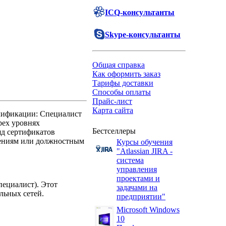
ICQ-консультанты
Skype-консультанты
Общая справка
Как оформить заказ
Тарифы доставки
Способы оплаты
Прайс-лист
Карта сайта
алификации: Специалист
трех уровнях
Бестселлеры
яд сертификатов
шениям или должностным
Курсы обучения
"Atlassian JIRA -
система
управления
проектами и
пециалист). Этот
задачами на
льных сетей.
предприятии"
Microsoft Windows
10