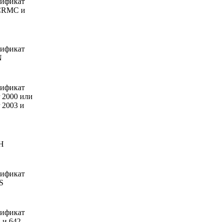
тификат
 CRMC и
тификат
N
тификат
 2000 или
 2003 и
DH
тификат
S
тификат
 и 642-