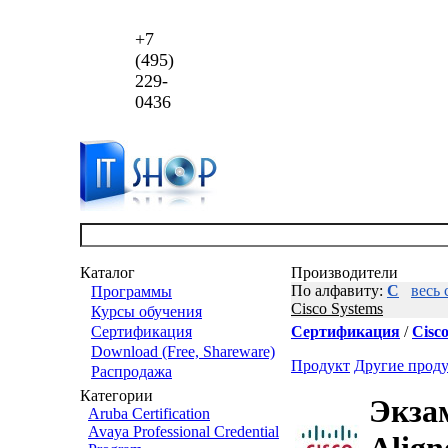
+7
(495)
229-
0436
Каталог
Производители
По алфавиту:
C
весь 
Программы
Cisco Systems
Курсы обучения
Сертификация
Сертификация
/
Cisco
Download (Free, Shareware)
Продукт
Другие прод
Распродажа
Категории
Экзам
Aruba Certification
Avaya Professional Credential