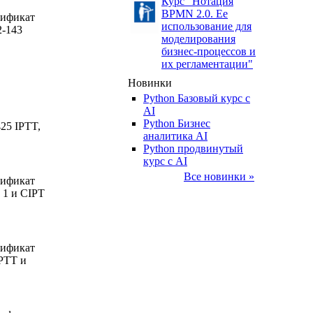
Курс "Нотация
BPMN 2.0. Ее
тификат
использование для
2-143
моделирования
бизнес-процессов и
их регламентации"
Новинки
Python Базовый курс c
AI
Python Бизнес
25 IPTT,
аналитика AI
Python продвинутый
курс с AI
Все новинки »
тификат
 1 и CIPT
тификат
IPTT и