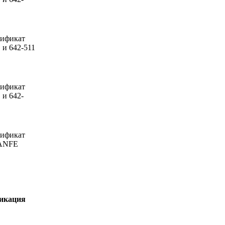
тификат
 и 642-511
тификат
 и 642-
тификат
LANFE
икация