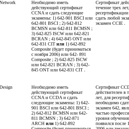
 Network
Необходимо иметь
Сертификат дейс
действующий сертификат
течение трех лет
CCNA и сдать следующие
ресертификации
экзамены: 1) 642-901 BSCI или
сдать любой экз
642-801 BSCI ; 2) 642-812
экзамен CCIE .
BCMSN или 642-811 BCMSN ;
3) 642-825 ISCW или 642-821
BCRAN ; 4) 642-845 ONT или
642-831 CIT
или
1) 642-892
Composite (будет приниматься
с ноября 2006) или 642- 891
Composite ; 2) 642-825 ISCW
или 642-821 BCRAN ; 3) 642-
845 ONT или 642-831 CIT .
 Design
Необходимо иметь
Сертификат CC
действующий сертификат
действителен в 
CCNA и CCDA и сдать
лет, для ресерт
следующие экзамены: 1) 642-
необходимо сдат
901 BSCI или 642-801 BSCI ;
экзамен 642, яв
2) 642-812 BCMSN или 642-
частью професс
811 BCMSN ; 3) 642-871
уровня обучения
ARCH
или
1) 642-892
появился после 1
Composite (будет приниматься
2006 или текущ