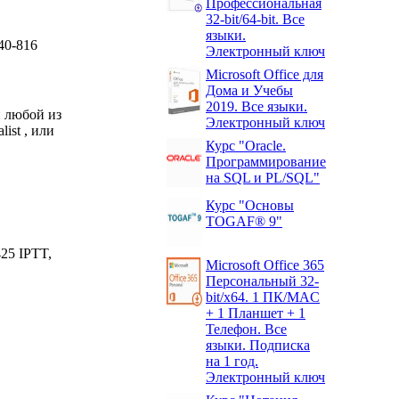
Профессиональная
32-bit/64-bit. Все
языки.
40-816
Электронный ключ
Microsoft Office для
Дома и Учебы
2019. Все языки.
и любой из
Электронный ключ
ist , или
Курс "Oracle.
Программирование
на SQL и PL/SQL"
Курс "Основы
TOGAF® 9"
25 IPTT,
Microsoft Office 365
Персональный 32-
bit/x64. 1 ПК/MAC
+ 1 Планшет + 1
Телефон. Все
языки. Подписка
на 1 год.
Электронный ключ