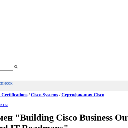
shopa
Вы
смотрели
список
 Certifications
/
Cisco Systems
/
Сертификация Cisco
укты
ен "Building Cisco Business O