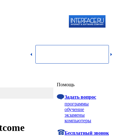
119334,
г.
Москва,
dmin@itshop.ru
ул.
Бардина,
д. 4,
корп. 3
Вход
Помощь
Задать вопрос
программы
обучение
экзамены
компьютеры
utcome
Бесплатный звонок