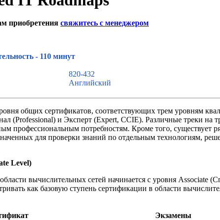
ned IT Roadmaps"
ам приобретения
свяжитесь с менеджером
 сайта
ельность - 110 минут
820-432
Английский
 уровня общих сертификатов, соответствующих трем уровням кв
нал (Professional) и Эксперт (Expert, CCIE). Различные треки на 
ным профессиональным потребностям. Кроме того, существует р
значенных для проверки знаний по отдельным технологиям, ре
te Level)
области вычислительных сетей начинается с уровня Associate (С
тривать как базовую ступень сертификации в области вычислите
тификат
Экзамены