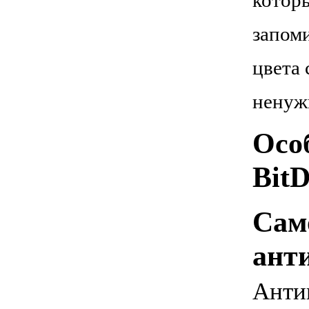
которы
запом
цвета 
ненуж
Осо
BitD
Сам
ант
Анти