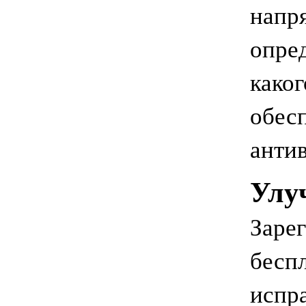
напря
опре
каког
обес
анти
Улу
Заре
бесп
испра