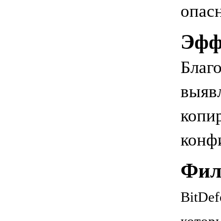
опас
Эфф
Благо
выяв
копи
конф
Фил
BitDef