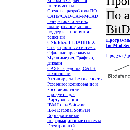
Про
Microsoft Серверы и
инструменты
По 
Средства разработки ПО
САПР/CAD/CAM/MCAD
Генераторы отчетов,
BitD
планирование, анализ,
поддержка принятия
решений
Программ
СУБД/БАЗЫ ДАННЫХ
for Mail Ser
Операционные системы
Офисные программы
Продукт
Др
Мультимедия, Графика,
Дизайн
CASE - средства, CALS-
технологии
Антивирусы. Безопасность.
Резервное копирование и
восстановление
Продукты для
Виртуализации
IBM Lotus Software
IBM Rational Software
Корпоративные
информационные системы
Электронный