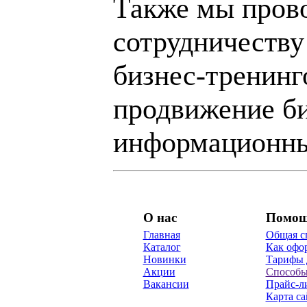
Также мы пров
сотрудничеству
бизнес-тренинг
продвижение би
информационны
О нас
Помо
Главная
Общая с
Каталог
Как офор
Новинки
Тарифы 
Акции
Способы
Вакансии
Прайс-л
Карта са