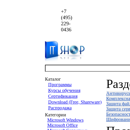
+7
(495)
229-
0436
Каталог
Раз
Программы
Курсы обучения
Антивирус
Сертификация
Комплексна
Download (Free, Shareware)
Защита фай
Распродажа
Защита сер
Безопаснос
Категории
Шифровани
Microsoft Windows
Microsoft Office