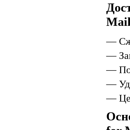
Дост
Mail
— Сж
— За
— По
— Удо
— Це
Осно