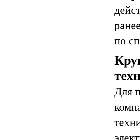
дейс
ранее
по сп
Кру
тех
Для п
комп
техн
элек