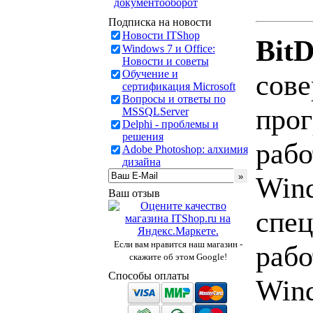
документооборот
Подписка на новости
Новости ITShop
BitD
Windows 7 и Office:
Новости и советы
Обучение и
сове
сертификация Microsoft
Вопросы и ответы по
прог
MSSQLServer
Delphi - проблемы и
решения
раб
Adobe Photoshop: алхимия
дизайна
Wind
Ваш отзыв
спец
Если вам нравится наш магазин -
раб
скажите об этом Google!
Способы оплаты
Wind