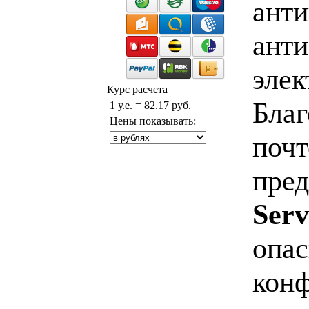
анти
анти
элек
Курс расчета
Благ
1 у.е. = 82.17 руб.
Цены показывать:
почт
пре
Serv
опас
кон