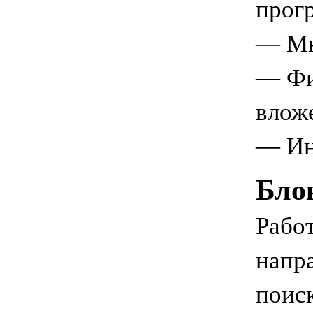
прог
— Мн
— Фи
влож
— Ин
Бло
Работ
напр
поиск