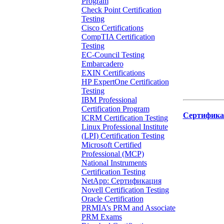
Program
Check Point Certification
Testing
Cisco Certifications
CompTIA Certification
Testing
EC-Council Testing
Embarcadero
EXIN Certifications
HP ExpertOne Certification
Testing
IBM Professional
Certification Program
Сертифика
ICRM Certification Testing
Linux Professional Institute
(LPI) Certification Testing
Microsoft Certified
Professional (MCP)
National Instruments
Certification Testing
NetApp: Сертификация
Novell Certification Testing
Oracle Certification
PRMIA’s PRM and Associate
PRM Exams