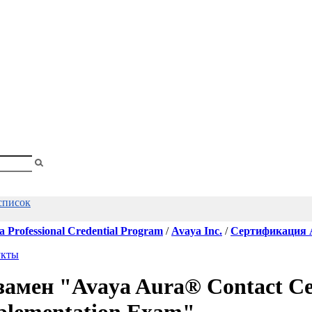
shopa
Вы
смотрели
список
a Professional Credential Program
/
Avaya Inc.
/
Сертификация 
укты
замен "Avaya Aura® Contact Ce