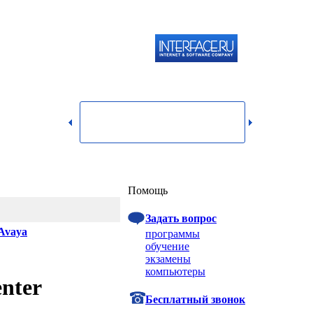
119334,
г.
Москва,
dmin@itshop.ru
ул.
Бардина,
д. 4,
корп. 3
Вход
Помощь
Задать вопрос
Avaya
программы
обучение
экзамены
компьютеры
nter
Бесплатный звонок