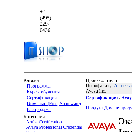
+7
(495)
229-
0436
Каталог
Производители
По алфавиту:
A
весь 
Программы
Avaya Inc.
Курсы обучения
Сертификация
Сертификация
/
Avay
Download (Free, Shareware)
Продукт
Другие прод
Распродажа
Категории
Эк
Aruba Certification
Avaya Professional Credential