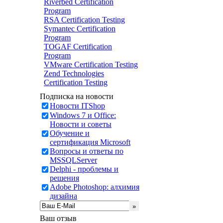
Riverbed Certification
Program
RSA Certification Testing
Symantec Certification
Program
TOGAF Certification
Program
VMware Certification Testing
Zend Technologies
Certification Testing
Подписка на новости
Новости ITShop
Windows 7 и Office:
Новости и советы
Обучение и
сертификация Microsoft
Вопросы и ответы по
MSSQLServer
Delphi - проблемы и
решения
Adobe Photoshop: алхимия
дизайна
Ваш отзыв