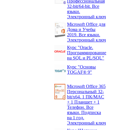
Профессиональная
32-bit/64-bit. Все
языки.
Электронный ключ
Microsoft Office для
Дома и Учебы
2019. Все языки.
Электронный ключ
Курс "Oracle.
Программирование
на SQL и PL/SQL"
Курс "Основы
TOGAF® 9"
Microsoft Office 365
Персональный 32-
bit/x64. 1 ПК/MAC
+ 1 Планшет + 1
Телефон. Все
языки. Подписка
на 1 год.
Электронный ключ