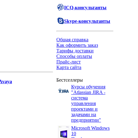
ICQ-консультанты
Skype-консультанты
Общая справка
Как оформить заказ
Тарифы доставки
Способы оплаты
Прайс-лист
Карта сайта
Бестселлеры
Avaya
Курсы обучения
"Atlassian JIRA -
система
управления
проектами и
задачами на
предприятии"
Microsoft Windows
10