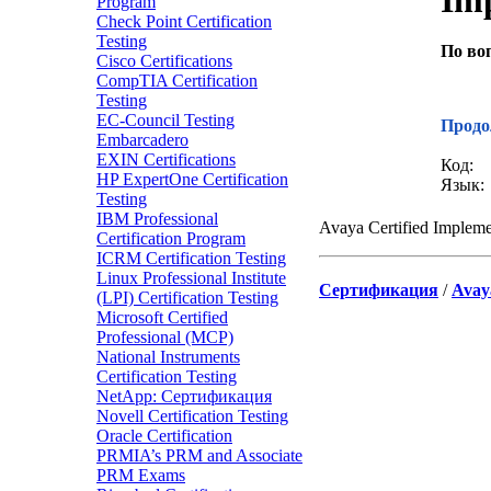
Im
Program
Check Point Certification
Testing
По во
Cisco Certifications
CompTIA Certification
Звон
Testing
EC-Council Testing
Продо
Embarcadero
EXIN Certifications
Код:
HP ExpertOne Certification
Язык:
Testing
IBM Professional
Avaya Certified Impleme
Certification Program
ICRM Certification Testing
Linux Professional Institute
Сертификация
/
Avay
(LPI) Certification Testing
Microsoft Certified
Professional (MCP)
National Instruments
Certification Testing
NetApp: Сертификация
Novell Certification Testing
Oracle Certification
PRMIA’s PRM and Associate
PRM Exams