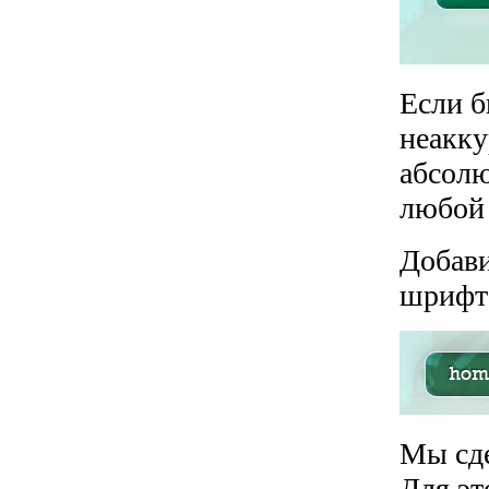
Если б
неакку
абсолю
любой 
Добави
шриф
Мы сде
Для эт