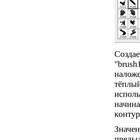
Создае
"brush
наложе
тёплый
испол
начина
контур
Значен
предыд