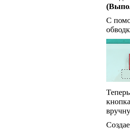
(Выпол
С помо
обводк
Теперь
кнопка
вручну
Создае