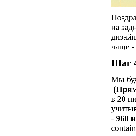
Поздра
на зад
дизайн
чаще -
Шаг 4
Мы буд
(Прям
в
20
пи
учитыв
-
960 н
contai