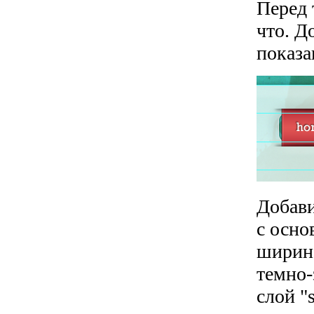
Перед 
что. Д
показа
Добави
с осно
ширино
темно-
слой "s