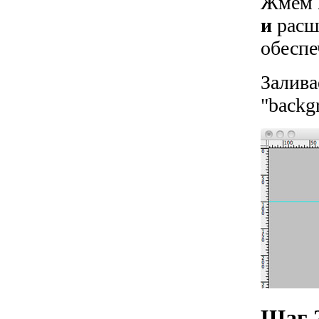
Жмем
и
расш
обеспе
Залива
"backg
Шаг 2