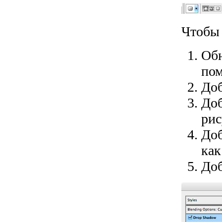
Чтобы 
Обн
пом
До
До
рис
До
как
До