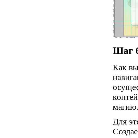
Шаг 
Как вы
навига
осущес
контей
магию
Для эт
Создае