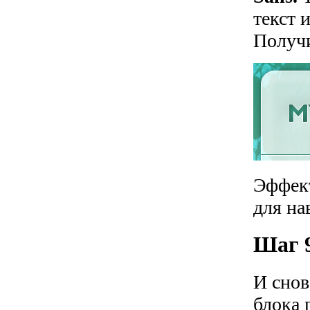
текст 
Получи
Эффект
для на
Шаг 9
И снов
блока 