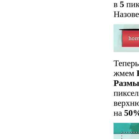
в
5
пик
Назове
Теперь
жмем
Размы
пиксел
верхню
на
50%