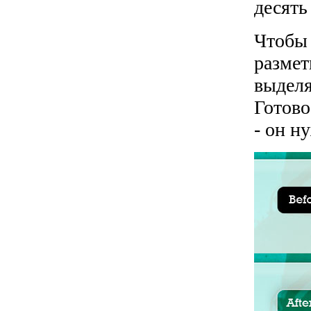
десять
Чтобы 
размет
выделя
Готово
- он н