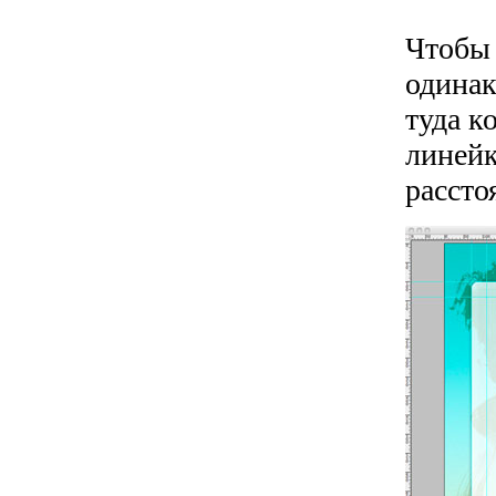
Чтобы 
одинак
туда к
линейк
расст