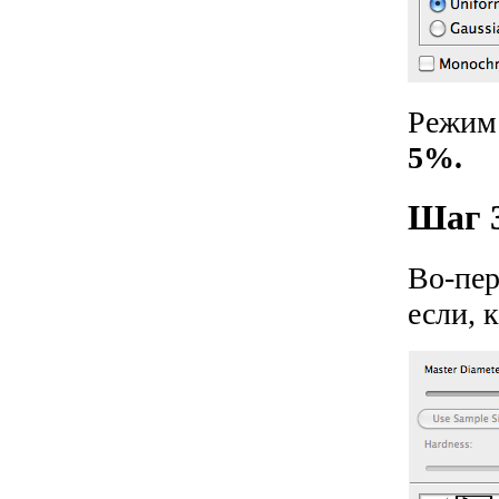
Режим
5%.
Шаг 3
Во-пер
если, 