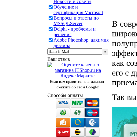
Новости и советы
Обучение и
сертификация Microsoft
Вопросы и ответы по
В совр
MSSQLServer
Delphi - проблемы и
широко
решения
Adobe Photoshop: алхимия
полупр
дизайна
эффект
Ваш отзыв
как со
его с 
прием
Если вам нравится наш магазин -
скажите об этом Google!
Так вы
Способы оплаты