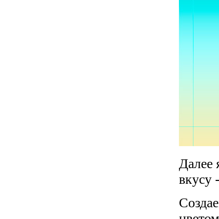
Далее 
вкусу 
Создае
цвето