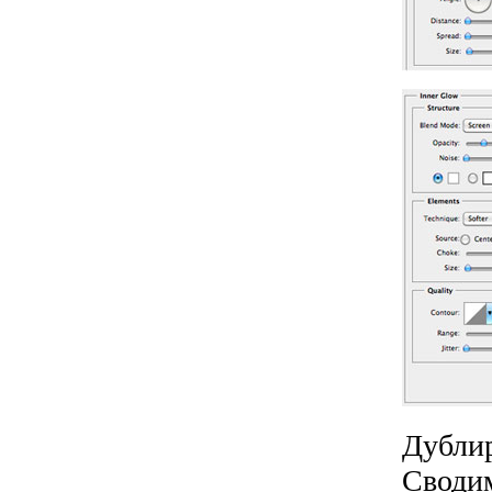
Дублир
Сводим