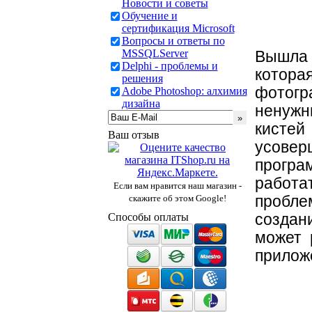
Новости и советы
Обучение и
сертификация Microsoft
Вопросы и ответы по
MSSQLServer
Вышла 
Delphi - проблемы и
котора
решения
фотогр
Adobe Photoshop: алхимия
дизайна
ненужн
кисте
Ваш отзыв
усовер
програ
работа
Если вам нравится наш магазин -
пробле
скажите об этом Google!
создан
Способы оплаты
может 
прилож