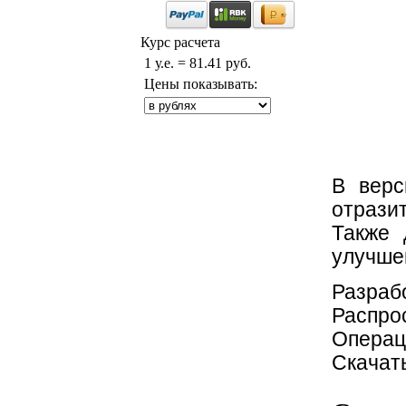
Курс расчета
1 у.е. = 81.41 руб.
Цены показывать:
В верс
отрази
Также 
улучшен
Разраб
Распрос
Операц
Скачат