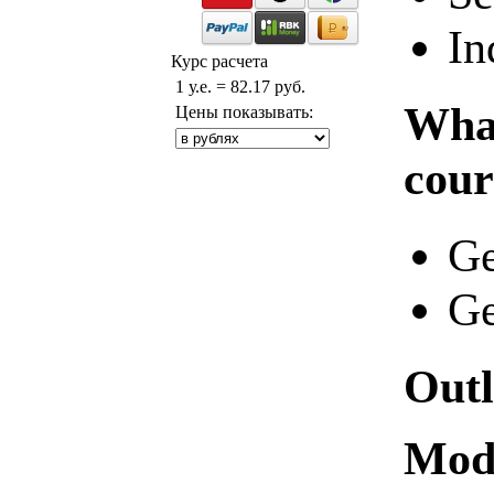
In
Курс расчета
1 у.е. = 82.17 руб.
What
Цены показывать:
cour
Ge
Ge
Outl
Modu