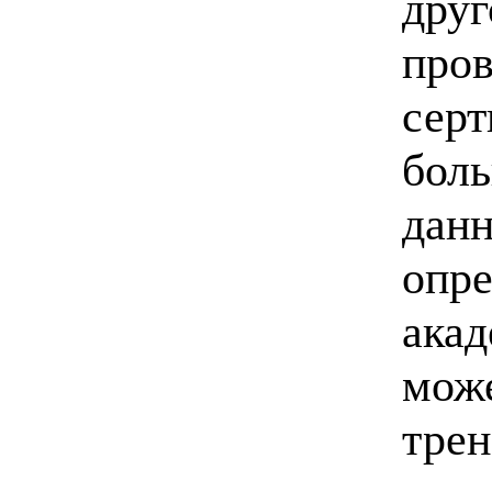
друг
пров
серт
боль
данн
опре
акад
може
трен