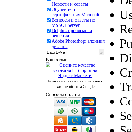
De
Новости и советы
Обучение и
Us
сертификация Microsoft
Вопросы и ответы по
Re
MSSQLServer
Delphi - проблемы и
решения
Pu
Adobe Photoshop: алхимия
дизайна
Di
Ваш отзыв
Cr
Если вам нравится наш магазин -
Tr
скажите об этом Google!
Способы оплаты
Co
Se
Se