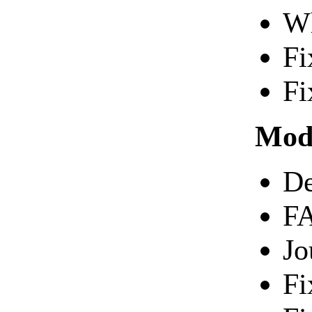
Wh
Fi
Fi
Modu
De
FA
Jo
Fi