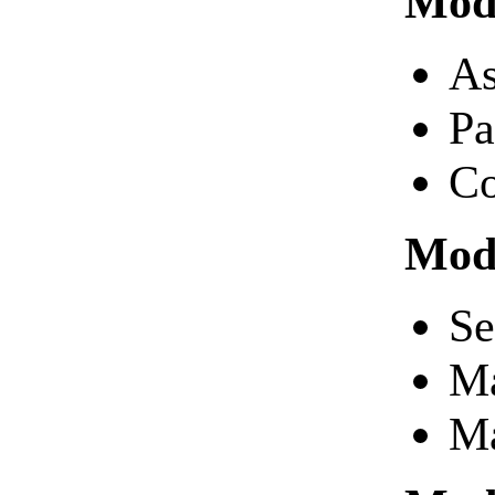
Modu
As
Pa
Co
Modu
Se
Ma
Ma