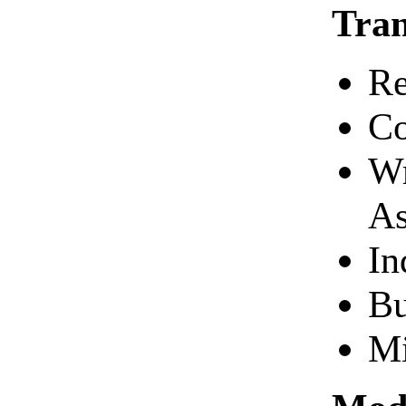
Tran
Re
Co
Wr
As
In
Bu
Mi