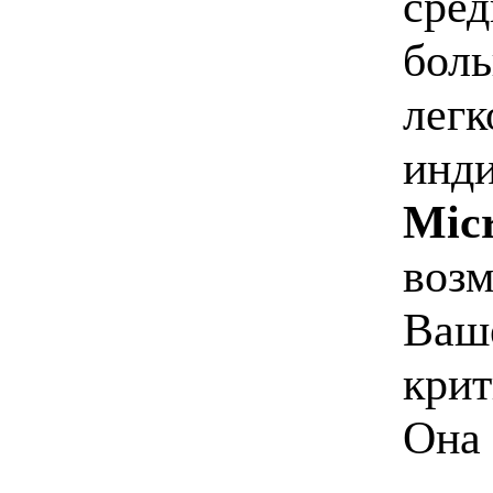
сред
боль
легк
инди
Mic
возм
Ваше
крит
Она 