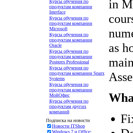
in M
Курсы обучения по
продуктам компании
Interface
cour
Курсы обучения по
продуктам компании
Microsoft
nume
Курсы обучения по
продуктам компании
as h
Oracle
Курсы обучения по
продуктам компании
main
Postgres Professional
Курсы обучения по
Asse
продуктам компании Sparx
Systems
Курсы обучения по
продуктам компании
What
МойОфис
Курсы обучения по
продуктам других
компаний
Fi
Подписка на новости
Новости ITShop
Windows 7 и Office: