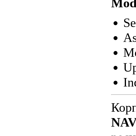
Modu
Se
As
Mo
Up
In
Кор
NA