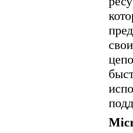
ресу
кото
пред
свои
цепо
быст
испо
подд
Mic