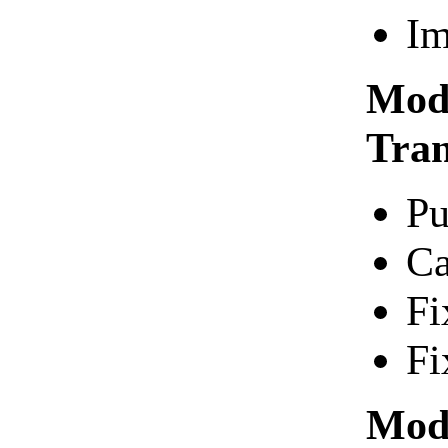
Im
Modu
Tran
Pu
Ca
Fi
Fi
Modu