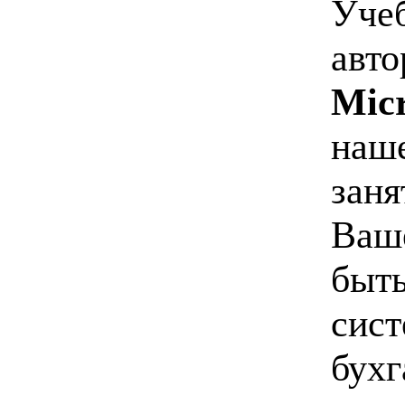
Уче
авто
Micr
наше
заня
Ваше
быть
сист
бухг