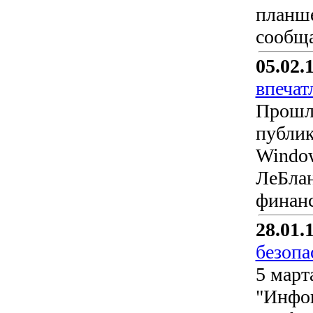
планше
сообщ
05.02.
впечат
Прошло
публик
Window
ЛеБлан
финанс
28.01.
безопа
5 март
"Инфоп