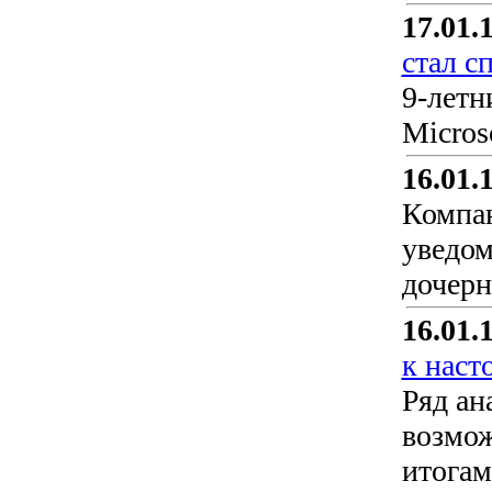
17.01.
стал с
9-летн
Microso
16.01.
Компан
уведом
дочерн
16.01.
к наст
Ряд ан
возмож
итогам 