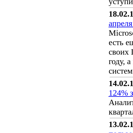
уступи
18.02.
апреля
Micros
есть е
своих 
году, 
систем
14.02.
124% з
Аналит
кварта
13.02.