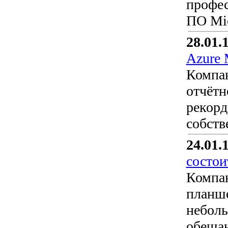
профес
ПО Mic
28.01.
Azure 
Компан
отчётн
рекорд
собств
24.01.
состои
Компан
планше
неболь
обещан