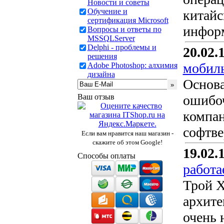
Новости и советы
Обучение и
китайс
сертификация Microsoft
информ
Вопросы и ответы по
MSSQLServer
Delphi - проблемы и
20.02.
решения
мобил
Adobe Photoshop: алхимия
дизайна
Основа
Ваш отзыв
ошибоч
компан
софтве
Если вам нравится наш магазин -
скажите об этом Google!
19.02.
Способы оплаты
работа
Трой Х
архите
очень 