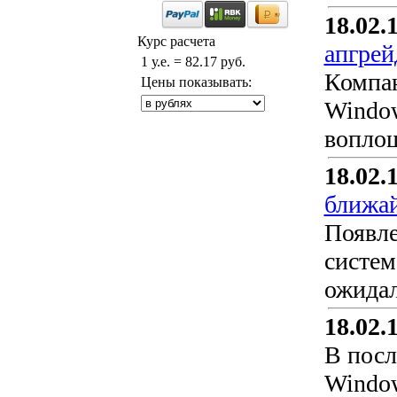
18.02.
Курс расчета
апгрей
1 у.е. = 82.17 руб.
Компан
Цены показывать:
Window
воплощ
18.02.
ближа
Появле
систем
ожидал
18.02.
В посл
Window