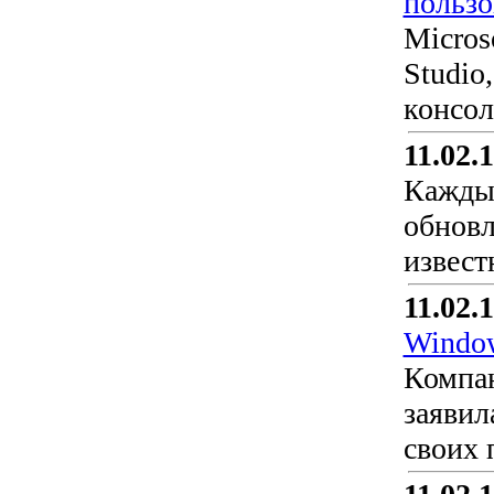
пользо
Micros
Studio
консол
11.02.
Каждый
обновл
извест
11.02.
Windo
Компан
заявил
своих 