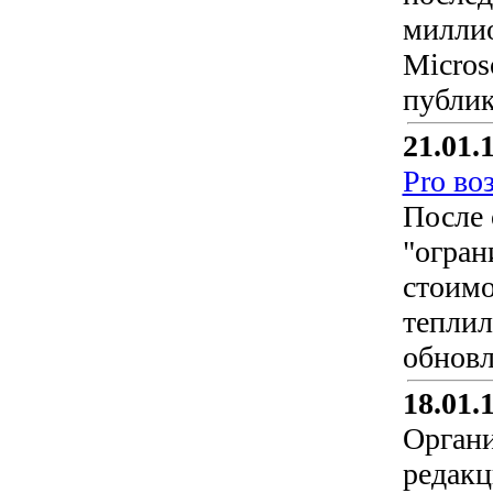
миллио
Micros
публик
21.01.
Pro во
После 
"огран
стоимо
теплил
обновл
18.01.
Органи
редакц