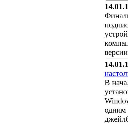
14.01.
Финаль
подпис
устрой
компан
версии
14.01.
насто
В нача
устано
Window
одним 
джейлб